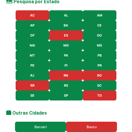
🗺️ Pesquisa por Estado
AC
AL
AM
AP
BA
CE
DF
ES
GO
MA
MG
MS
MT
PA
PB
PE
PI
PR
RJ
RN
RO
RR
RS
SC
SE
SP
TO
🏙️ Outras Cidades
Barueri
Bauru