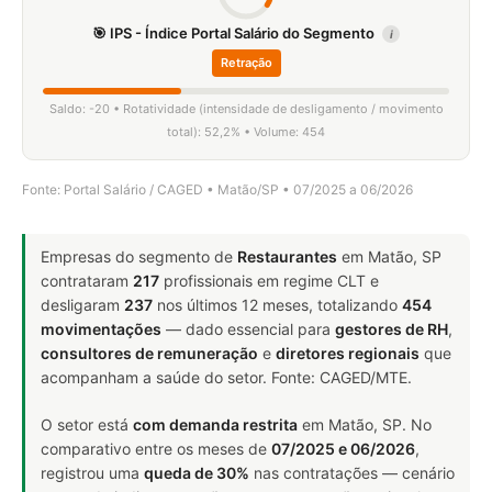
🎯 IPS - Índice Portal Salário do Segmento
i
Retração
Saldo: -20 • Rotatividade (intensidade de desligamento / movimento
total): 52,2% • Volume: 454
Fonte: Portal Salário / CAGED • Matão/SP • 07/2025 a 06/2026
Empresas do segmento de
Restaurantes
em Matão, SP
contrataram
217
profissionais em regime CLT e
desligaram
237
nos últimos 12 meses, totalizando
454
movimentações
— dado essencial para
gestores de RH
,
consultores de remuneração
e
diretores regionais
que
acompanham a saúde do setor. Fonte: CAGED/MTE.
O setor está
com demanda restrita
em Matão, SP. No
comparativo entre os meses de
07/2025 e 06/2026
,
registrou uma
queda de 30%
nas contratações — cenário