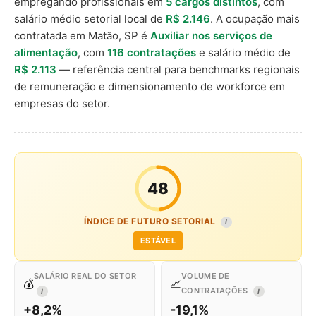
empregando profissionais em
5 cargos distintos
, com
salário médio setorial local de
R$ 2.146
. A ocupação mais
contratada em Matão, SP é
Auxiliar nos serviços de
alimentação
, com
116 contratações
e salário médio de
R$ 2.113
— referência central para benchmarks regionais
de remuneração e dimensionamento de workforce em
empresas do setor.
48
ÍNDICE DE FUTURO SETORIAL
I
ESTÁVEL
SALÁRIO REAL DO SETOR
VOLUME DE
💰
📈
CONTRATAÇÕES
I
I
+8,2%
-19,1%