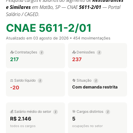
Pesquisa cargos e salários do segmento de
Restaurantes
e Similares
em Matão, SP — CNAE
5611-2/01
— Portal
Salário / CAGED.
CNAE 5611-2/01
Atualizado em
03 agosto de 2026
• 454 movimentações
📥 Contratações
📤 Demissões
i
i
217
237
⚖️ Saldo líquido
🔄 Situação
i
i
Com demanda restrita
-20
💰 Salário médio do setor
🎯 Cargos distintos
i
i
R$ 2.146
5
todos os cargos
ocupações no setor