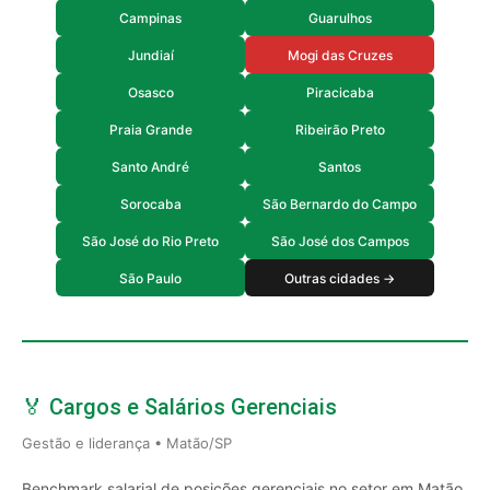
Campinas
Guarulhos
Jundiaí
Mogi das Cruzes
Osasco
Piracicaba
Praia Grande
Ribeirão Preto
Santo André
Santos
Sorocaba
São Bernardo do Campo
São José do Rio Preto
São José dos Campos
São Paulo
Outras cidades →
🏅 Cargos e Salários Gerenciais
Gestão e liderança • Matão/SP
Benchmark salarial de posições gerenciais no setor em Matão,