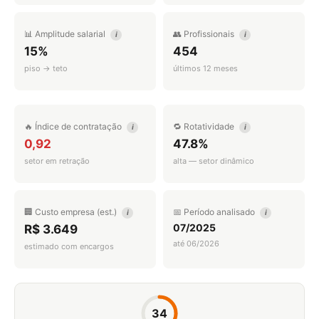
📊 Amplitude salarial
👥 Profissionais
i
i
15%
454
piso → teto
últimos 12 meses
🔥 Índice de contratação
🔁 Rotatividade
i
i
0,92
47.8%
setor em retração
alta — setor dinâmico
🏢 Custo empresa (est.)
📅 Período analisado
i
i
07/2025
R$ 3.649
até 06/2026
estimado com encargos
34