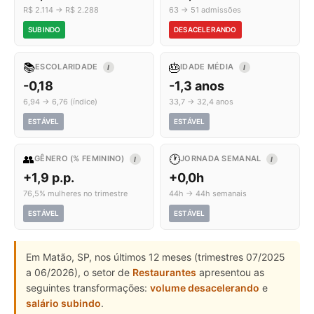
R$ 2.114 → R$ 2.288
63 → 51 admissões
SUBINDO
DESACELERANDO
📚
🎂
ESCOLARIDADE
IDADE MÉDIA
I
I
-0,18
-1,3 anos
6,94 → 6,76 (índice)
33,7 → 32,4 anos
ESTÁVEL
ESTÁVEL
👥
🕐
GÊNERO (% FEMININO)
JORNADA SEMANAL
I
I
+1,9 p.p.
+0,0h
76,5% mulheres no trimestre
44h → 44h semanais
ESTÁVEL
ESTÁVEL
Em Matão, SP, nos últimos 12 meses (trimestres 07/2025
a 06/2026), o setor de
Restaurantes
apresentou as
seguintes transformações:
volume desacelerando
e
salário subindo
.