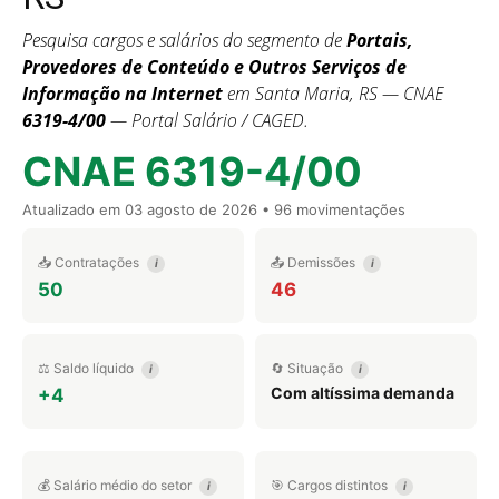
Pesquisa cargos e salários do segmento de
Portais,
Provedores de Conteúdo e Outros Serviços de
Informação na Internet
em Santa Maria, RS — CNAE
6319-4/00
— Portal Salário / CAGED.
CNAE 6319-4/00
Atualizado em
03 agosto de 2026
• 96 movimentações
📥 Contratações
📤 Demissões
i
i
50
46
⚖️ Saldo líquido
🔄 Situação
i
i
Com altíssima demanda
+4
💰 Salário médio do setor
🎯 Cargos distintos
i
i