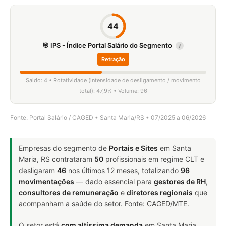
44
🎯 IPS - Índice Portal Salário do Segmento
i
Retração
Saldo: 4 • Rotatividade (intensidade de desligamento / movimento
total): 47,9% • Volume: 96
Fonte: Portal Salário / CAGED • Santa Maria/RS • 07/2025 a 06/2026
Empresas do segmento de
Portais e Sites
em Santa
Maria, RS contrataram
50
profissionais em regime CLT e
desligaram
46
nos últimos 12 meses, totalizando
96
movimentações
— dado essencial para
gestores de RH
,
consultores de remuneração
e
diretores regionais
que
acompanham a saúde do setor. Fonte: CAGED/MTE.
O setor está
com altíssima demanda
em Santa Maria,