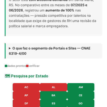
RS. No comparativo entre os meses de
07/2025 e
06/2026
, registrou um
aumento de 100%
nas
contratações — pressão competitiva por talentos na
localidade que exige de gestores de RH uma revisão da
política salarial e marca empregadora.
O que faz o segmento de Portais e Sites — CNAE
6319-4/00
dados prontos
verificar
🗺️ Pesquisa por Estado
AC
AL
AM
AP
BA
CE
DF
ES
GO