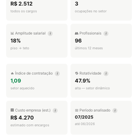
R$ 2.512
3
todos os cargos
ocupações no setor
📊 Amplitude salarial
👥 Profissionais
i
i
18%
96
piso → teto
últimos 12 meses
🔥 Índice de contratação
🔁 Rotatividade
i
i
1,09
47.9%
setor aquecido
alta — setor dinâmico
🏢 Custo empresa (est.)
📅 Período analisado
i
i
07/2025
R$ 4.270
até 06/2026
estimado com encargos