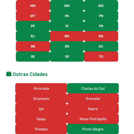
MA
MG
MS
MT
PA
PB
PE
PI
PR
RJ
RN
RO
RR
RS
SC
SE
SP
TO
🏙️ Outras Cidades
Alvorada
Caxias do Sul
Gramado
Gravatai
Ijuí
Itaara
Itaqui
Nova Petrópolis
Pelotas
Porto Alegre