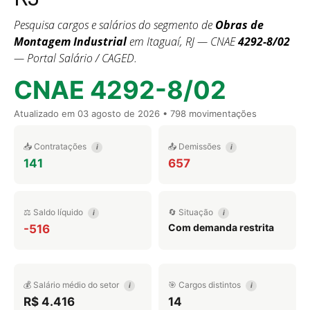
Pesquisa cargos e salários do segmento de
Obras de
Montagem Industrial
em Itaguaí, RJ — CNAE
4292-8/02
— Portal Salário / CAGED.
CNAE 4292-8/02
Atualizado em
03 agosto de 2026
• 798 movimentações
📥 Contratações
📤 Demissões
i
i
141
657
⚖️ Saldo líquido
🔄 Situação
i
i
Com demanda restrita
-516
💰 Salário médio do setor
🎯 Cargos distintos
i
i
R$ 4.416
14