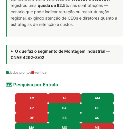
registrou uma
queda de 62.5%
nas contratações —
cenário que pode indicar retração ou reestruturação
regional, exigindo atenção de CEOs e diretores quanto a
estratégias de retenção e custos.
O que faz o segmento de Montagem Industrial —
CNAE 4292-8/02
dados prontos
verificar
🗺️ Pesquisa por Estado
AC
AL
AM
AP
BA
CE
DF
ES
GO
MA
MG
MS