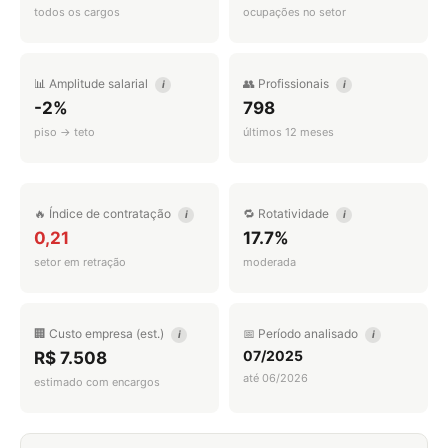
todos os cargos
ocupações no setor
📊 Amplitude salarial
👥 Profissionais
i
i
-2%
798
piso → teto
últimos 12 meses
🔥 Índice de contratação
🔁 Rotatividade
i
i
0,21
17.7%
setor em retração
moderada
🏢 Custo empresa (est.)
📅 Período analisado
i
i
07/2025
R$ 7.508
até 06/2026
estimado com encargos