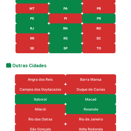
MT
PA
PB
PE
PI
PR
RJ
RN
RO
RR
RS
SC
SE
SP
TO
🏙️ Outras Cidades
Angra dos Reis
Barra Mansa
Campos dos Goytacazes
Duque de Caxias
Itaboraí
Macaé
Niterói
Resende
Rio das Ostras
Rio de Janeiro
São Gonçalo
Volta Redonda