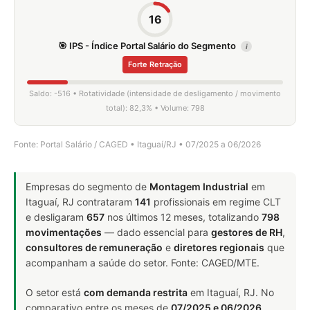
16
🎯 IPS - Índice Portal Salário do Segmento
i
Forte Retração
Saldo: -516 • Rotatividade (intensidade de desligamento / movimento
total): 82,3% • Volume: 798
Fonte: Portal Salário / CAGED • Itaguaí/RJ • 07/2025 a 06/2026
Empresas do segmento de
Montagem Industrial
em
Itaguaí, RJ contrataram
141
profissionais em regime CLT
e desligaram
657
nos últimos 12 meses, totalizando
798
movimentações
— dado essencial para
gestores de RH
,
consultores de remuneração
e
diretores regionais
que
acompanham a saúde do setor. Fonte: CAGED/MTE.
O setor está
com demanda restrita
em Itaguaí, RJ. No
comparativo entre os meses de
07/2025 e 06/2026
,