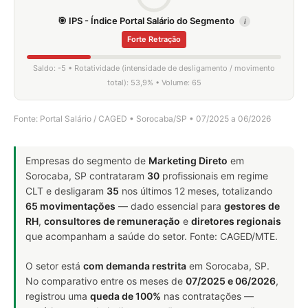
🎯 IPS - Índice Portal Salário do Segmento
i
Forte Retração
Saldo: -5 • Rotatividade (intensidade de desligamento / movimento
total): 53,9% • Volume: 65
Fonte: Portal Salário / CAGED • Sorocaba/SP • 07/2025 a 06/2026
Empresas do segmento de
Marketing Direto
em
Sorocaba, SP contrataram
30
profissionais em regime
CLT e desligaram
35
nos últimos 12 meses, totalizando
65 movimentações
— dado essencial para
gestores de
RH
,
consultores de remuneração
e
diretores regionais
que acompanham a saúde do setor. Fonte: CAGED/MTE.
O setor está
com demanda restrita
em Sorocaba, SP.
No comparativo entre os meses de
07/2025 e 06/2026
,
registrou uma
queda de 100%
nas contratações —