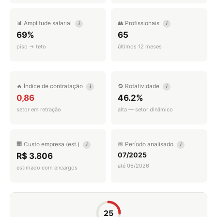
📊 Amplitude salarial
👥 Profissionais
i
i
69%
65
piso → teto
últimos 12 meses
🔥 Índice de contratação
🔁 Rotatividade
i
i
0,86
46.2%
setor em retração
alta — setor dinâmico
🏢 Custo empresa (est.)
📅 Período analisado
i
i
07/2025
R$ 3.806
até 06/2026
estimado com encargos
25