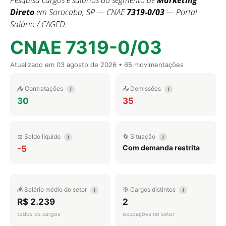
Pesquisa cargos e salários do segmento de
Marketing
Direto
em Sorocaba, SP — CNAE
7319-0/03
— Portal
Salário / CAGED.
CNAE 7319-0/03
Atualizado em
03 agosto de 2026
• 65 movimentações
📥 Contratações
📤 Demissões
i
i
30
35
⚖️ Saldo líquido
🔄 Situação
i
i
Com demanda restrita
-5
💰 Salário médio do setor
🎯 Cargos distintos
i
i
R$ 2.239
2
todos os cargos
ocupações no setor