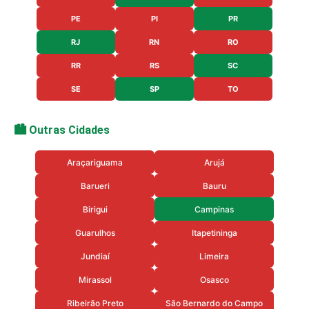
PE
PI
PR
RJ
RN
RO
RR
RS
SC
SE
SP
TO
🏙️ Outras Cidades
Araçariguama
Arujá
Barueri
Bauru
Birigui
Campinas
Guarulhos
Itapetininga
Jundiaí
Limeira
Mirassol
Osasco
Ribeirão Preto
São Bernardo do Campo