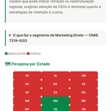
cenário que pode indicar retração ou reestruturação
regional, exigindo atenção de CEOs e diretores quanto a
estratégias de retenção e custos.
O que faz o segmento de Marketing Direto — CNAE
7319-0/03
dados prontos
verificar
🗺️ Pesquisa por Estado
AC
AL
AM
AP
BA
CE
DF
ES
GO
MA
MG
MS
MT
PA
PB