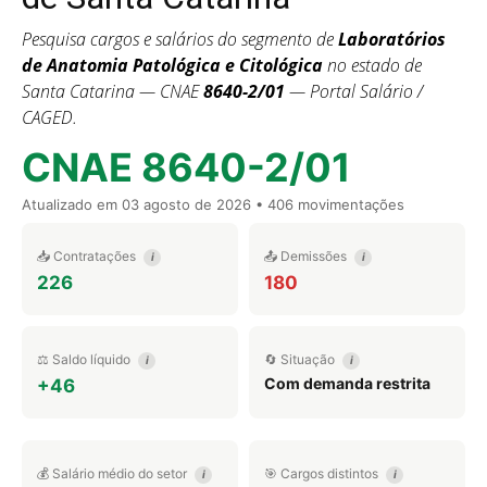
Pesquisa cargos e salários do segmento de
Laboratórios
de Anatomia Patológica e Citológica
no estado de
Santa Catarina — CNAE
8640-2/01
— Portal Salário /
CAGED.
CNAE 8640-2/01
Atualizado em
03 agosto de 2026
• 406 movimentações
📥 Contratações
📤 Demissões
i
i
226
180
⚖️ Saldo líquido
🔄 Situação
i
i
Com demanda restrita
+46
💰 Salário médio do setor
🎯 Cargos distintos
i
i