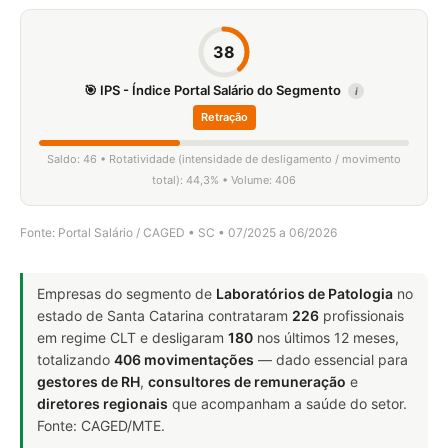
38
🎯 IPS - Índice Portal Salário do Segmento
i
Retração
Saldo: 46 • Rotatividade (intensidade de desligamento / movimento
total): 44,3% • Volume: 406
Fonte: Portal Salário / CAGED • SC • 07/2025 a 06/2026
Empresas do segmento de
Laboratórios de Patologia
no
estado de Santa Catarina contrataram
226
profissionais
em regime CLT e desligaram
180
nos últimos 12 meses,
totalizando
406 movimentações
— dado essencial para
gestores de RH
,
consultores de remuneração
e
diretores regionais
que acompanham a saúde do setor.
Fonte: CAGED/MTE.