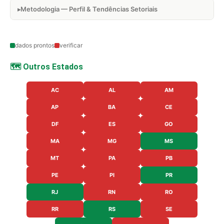
Metodologia — Perfil & Tendências Setoriais
dados prontos
verificar
🗺️ Outros Estados
AC
AL
AM
AP
BA
CE
DF
ES
GO
MA
MG
MS
MT
PA
PB
PE
PI
PR
RJ
RN
RO
RR
RS
SE