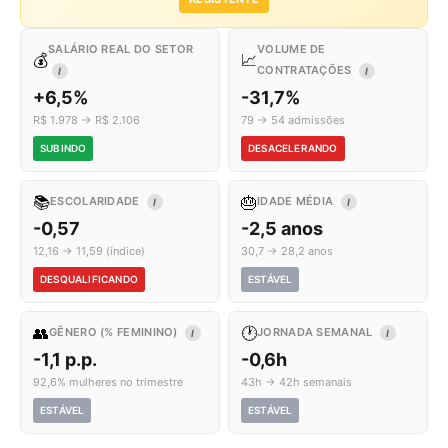
SALÁRIO REAL DO SETOR
VOLUME DE
💰
📈
CONTRATAÇÕES
I
I
+6,5%
-31,7%
R$ 1.978 → R$ 2.106
79 → 54 admissões
SUBINDO
DESACELERANDO
📚
🎂
ESCOLARIDADE
IDADE MÉDIA
I
I
-0,57
-2,5 anos
12,16 → 11,59 (índice)
30,7 → 28,2 anos
DESQUALIFICANDO
ESTÁVEL
👥
🕐
GÊNERO (% FEMININO)
JORNADA SEMANAL
I
I
-1,1 p.p.
-0,6h
92,6% mulheres no trimestre
43h → 42h semanais
ESTÁVEL
ESTÁVEL