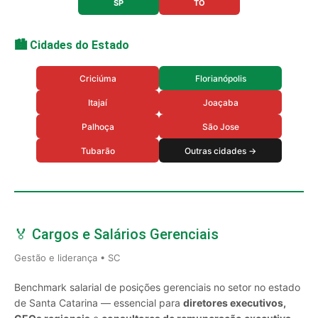
SP
TO
🏙️ Cidades do Estado
Criciúma
Florianópolis
Itajaí
Joaçaba
Palhoça
São Jose
Tubarão
Outras cidades →
🏅 Cargos e Salários Gerenciais
Gestão e liderança • SC
Benchmark salarial de posições gerenciais no setor no estado
de Santa Catarina — essencial para
diretores executivos,