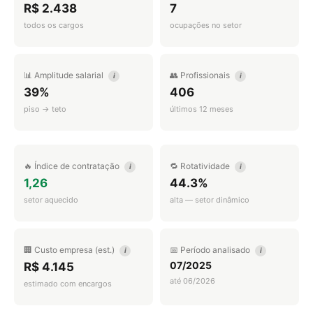
R$ 2.438
7
todos os cargos
ocupações no setor
📊 Amplitude salarial
👥 Profissionais
i
i
39%
406
piso → teto
últimos 12 meses
🔥 Índice de contratação
🔁 Rotatividade
i
i
1,26
44.3%
setor aquecido
alta — setor dinâmico
🏢 Custo empresa (est.)
📅 Período analisado
i
i
07/2025
R$ 4.145
até 06/2026
estimado com encargos