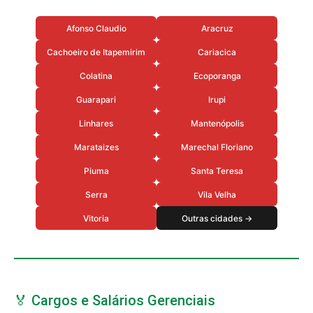
Afonso Claudio
Aracruz
Cachoeiro de Itapemirim
Cariacica
Colatina
Ecoporanga
Guarapari
Irupi
Linhares
Mantenópolis
Marataizes
Marechal Floriano
Piuma
Santa Teresa
Serra
Vila Velha
Vitoria
Outras cidades →
🏅 Cargos e Salários Gerenciais