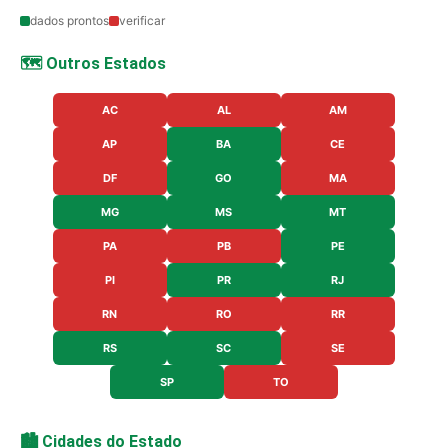
dados prontos
verificar
🗺️ Outros Estados
AC
AL
AM
AP
BA
CE
DF
GO
MA
MG
MS
MT
PA
PB
PE
PI
PR
RJ
RN
RO
RR
RS
SC
SE
SP
TO
🏙️ Cidades do Estado