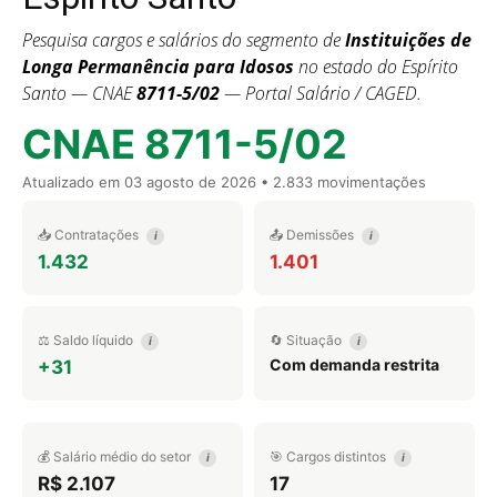
Pesquisa cargos e salários do segmento de
Instituições de
Longa Permanência para Idosos
no estado do Espírito
Santo — CNAE
8711-5/02
— Portal Salário / CAGED.
CNAE 8711-5/02
Atualizado em
03 agosto de 2026
• 2.833 movimentações
📥 Contratações
📤 Demissões
i
i
1.432
1.401
⚖️ Saldo líquido
🔄 Situação
i
i
Com demanda restrita
+31
💰 Salário médio do setor
🎯 Cargos distintos
i
i
R$ 2.107
17