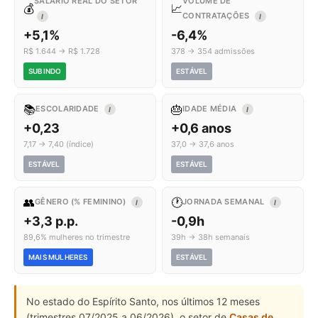
SALÁRIO REAL DO SETOR
VOLUME DE
💰
📈
CONTRATAÇÕES
I
I
+5,1%
-6,4%
R$ 1.644 → R$ 1.728
378 → 354 admissões
SUBINDO
ESTÁVEL
📚
🎂
ESCOLARIDADE
IDADE MÉDIA
I
I
+0,23
+0,6 anos
7,17 → 7,40 (índice)
37,0 → 37,6 anos
ESTÁVEL
ESTÁVEL
👥
🕐
GÊNERO (% FEMININO)
JORNADA SEMANAL
I
I
+3,3 p.p.
-0,9h
89,6% mulheres no trimestre
39h → 38h semanais
MAIS MULHERES
ESTÁVEL
No estado do Espírito Santo, nos últimos 12 meses
(trimestres 07/2025 a 06/2026), o setor de
Casas de