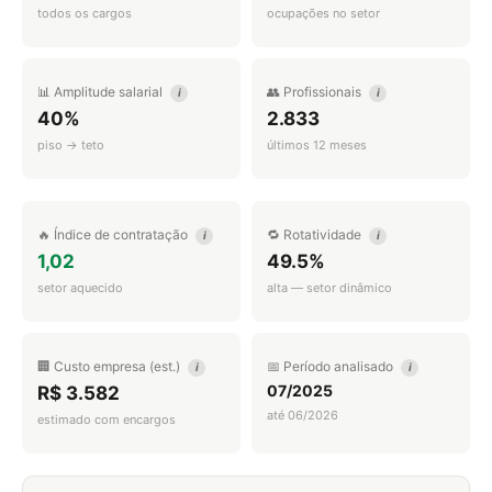
todos os cargos
ocupações no setor
📊 Amplitude salarial
👥 Profissionais
i
i
40%
2.833
piso → teto
últimos 12 meses
🔥 Índice de contratação
🔁 Rotatividade
i
i
1,02
49.5%
setor aquecido
alta — setor dinâmico
🏢 Custo empresa (est.)
📅 Período analisado
i
i
07/2025
R$ 3.582
até 06/2026
estimado com encargos