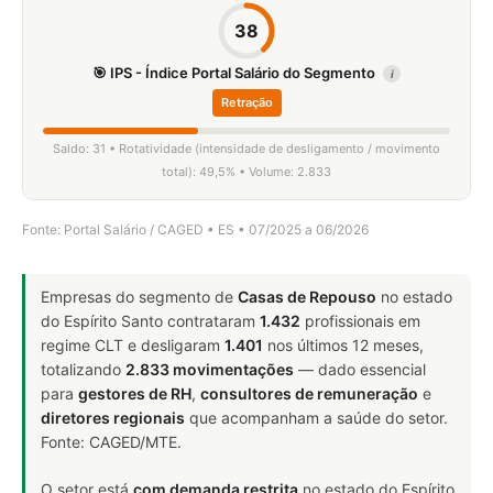
38
🎯 IPS - Índice Portal Salário do Segmento
i
Retração
Saldo: 31 • Rotatividade (intensidade de desligamento / movimento
total): 49,5% • Volume: 2.833
Fonte: Portal Salário / CAGED • ES • 07/2025 a 06/2026
Empresas do segmento de
Casas de Repouso
no estado
do Espírito Santo contrataram
1.432
profissionais em
regime CLT e desligaram
1.401
nos últimos 12 meses,
totalizando
2.833 movimentações
— dado essencial
para
gestores de RH
,
consultores de remuneração
e
diretores regionais
que acompanham a saúde do setor.
Fonte: CAGED/MTE.
O setor está
com demanda restrita
no estado do Espírito