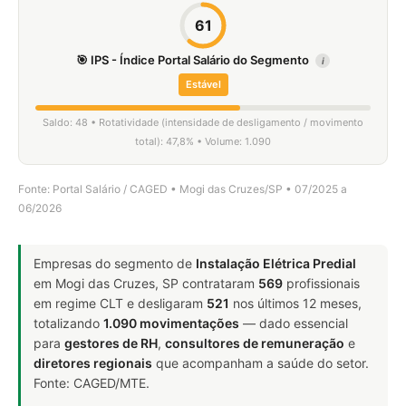
61
🎯 IPS - Índice Portal Salário do Segmento
i
Estável
Saldo: 48 • Rotatividade (intensidade de desligamento / movimento
total): 47,8% • Volume: 1.090
Fonte: Portal Salário / CAGED • Mogi das Cruzes/SP • 07/2025 a
06/2026
Empresas do segmento de
Instalação Elétrica Predial
em Mogi das Cruzes, SP contrataram
569
profissionais
em regime CLT e desligaram
521
nos últimos 12 meses,
totalizando
1.090 movimentações
— dado essencial
para
gestores de RH
,
consultores de remuneração
e
diretores regionais
que acompanham a saúde do setor.
Fonte: CAGED/MTE.