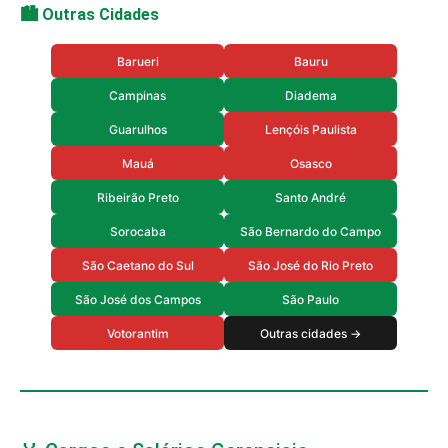
🏙️ Outras Cidades
Barueri
Bauru
Campinas
Diadema
Guarulhos
Lençóis Paulista
Mauá
Osasco
Ribeirão Preto
Santo André
Sorocaba
São Bernardo do Campo
São Caetano do Sul
São José do Rio Preto
São José dos Campos
São Paulo
Votorantim
Outras cidades →