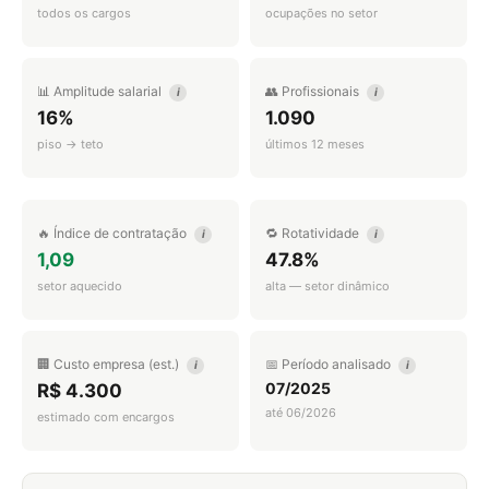
todos os cargos
ocupações no setor
📊 Amplitude salarial
👥 Profissionais
i
i
16%
1.090
piso → teto
últimos 12 meses
🔥 Índice de contratação
🔁 Rotatividade
i
i
1,09
47.8%
setor aquecido
alta — setor dinâmico
🏢 Custo empresa (est.)
📅 Período analisado
i
i
07/2025
R$ 4.300
até 06/2026
estimado com encargos