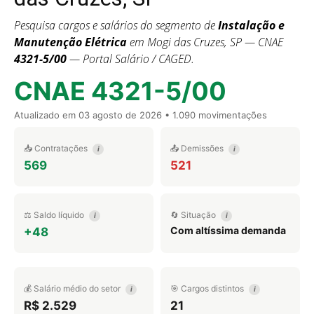
Pesquisa cargos e salários do segmento de
Instalação e
Manutenção Elétrica
em Mogi das Cruzes, SP — CNAE
4321-5/00
— Portal Salário / CAGED.
CNAE 4321-5/00
Atualizado em
03 agosto de 2026
• 1.090 movimentações
📥 Contratações
📤 Demissões
i
i
569
521
⚖️ Saldo líquido
🔄 Situação
i
i
Com altíssima demanda
+48
💰 Salário médio do setor
🎯 Cargos distintos
i
i
R$ 2.529
21