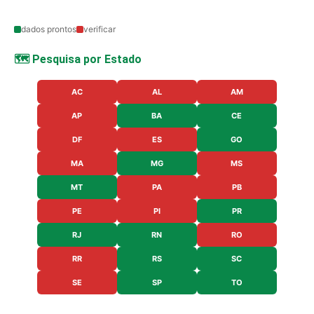
dados prontos
verificar
🗺️ Pesquisa por Estado
AC
AL
AM
AP
BA
CE
DF
ES
GO
MA
MG
MS
MT
PA
PB
PE
PI
PR
RJ
RN
RO
RR
RS
SC
SE
SP
TO