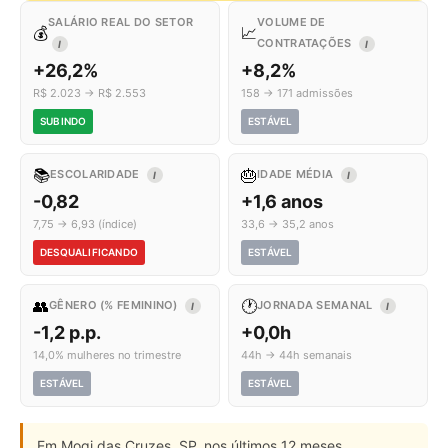
SALÁRIO REAL DO SETOR
VOLUME DE
💰
📈
CONTRATAÇÕES
I
I
+26,2%
+8,2%
R$ 2.023 → R$ 2.553
158 → 171 admissões
SUBINDO
ESTÁVEL
📚
🎂
ESCOLARIDADE
IDADE MÉDIA
I
I
-0,82
+1,6 anos
7,75 → 6,93 (índice)
33,6 → 35,2 anos
DESQUALIFICANDO
ESTÁVEL
👥
🕐
GÊNERO (% FEMININO)
JORNADA SEMANAL
I
I
-1,2 p.p.
+0,0h
14,0% mulheres no trimestre
44h → 44h semanais
ESTÁVEL
ESTÁVEL
Em Mogi das Cruzes, SP, nos últimos 12 meses