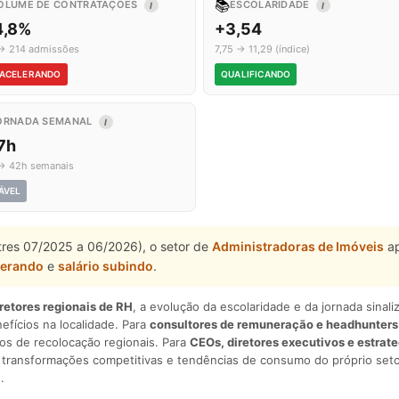
📚
OLUME DE CONTRATAÇÕES
ESCOLARIDADE
I
I
4,8%
+3,54
→ 214 admissões
7,75 → 11,29 (índice)
ACELERANDO
QUALIFICANDO
ORNADA SEMANAL
I
7h
→ 42h semanais
ÁVEL
stres 07/2025 a 06/2026), o setor de
Administradoras de Imóveis
ap
lerando
e
salário subindo
.
iretores regionais de RH
, a evolução da escolaridade e da jornada sina
nefícios na localidade. Para
consultores de remuneração e headhunters
os de recolocação regionais. Para
CEOs, diretores executivos e estrat
am transformações competitivas e tendências de consumo do próprio seto
.