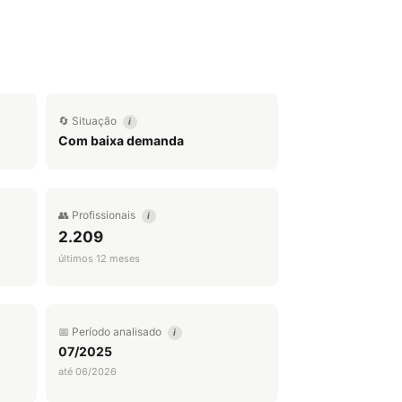
🔄 Situação
i
Com baixa demanda
👥 Profissionais
i
2.209
últimos 12 meses
📅 Período analisado
i
07/2025
até 06/2026