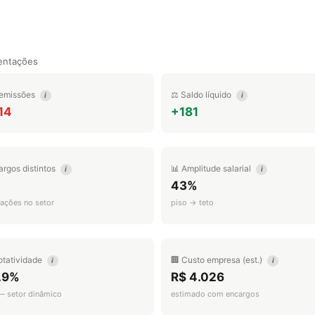
entações
emissões
⚖️ Saldo líquido
i
i
14
+181
argos distintos
📊 Amplitude salarial
i
i
43%
ações no setor
piso → teto
otatividade
🏢 Custo empresa (est.)
i
i
.9%
R$ 4.026
 — setor dinâmico
estimado com encargos