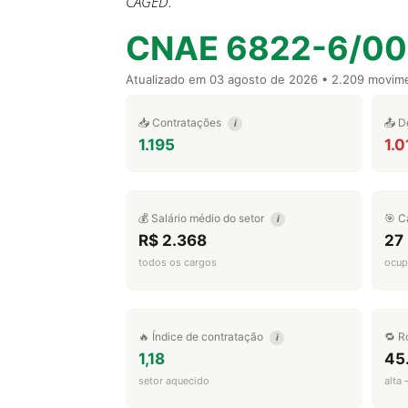
CAGED.
CNAE 6822-6/00
Atualizado em
03 agosto de 2026
• 2.209 movim
📥 Contratações
📤 D
i
1.195
1.0
💰 Salário médio do setor
🎯 C
i
R$ 2.368
27
todos os cargos
ocup
🔥 Índice de contratação
🔁 R
i
1,18
45
setor aquecido
alta