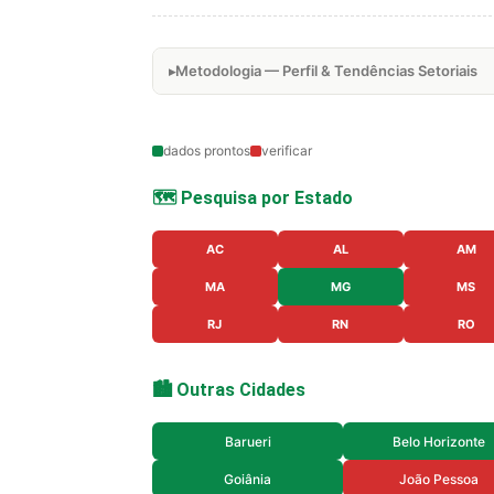
Metodologia — Perfil & Tendências Setoriais
dados prontos
verificar
🗺️ Pesquisa por Estado
AC
AL
AM
MA
MG
MS
RJ
RN
RO
🏙️ Outras Cidades
Barueri
Belo Horizonte
Goiânia
João Pessoa