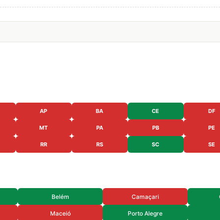
AP
BA
CE
DF
MT
PA
PB
PE
RR
RS
SC
SE
Belém
Camaçari
Maceió
Porto Alegre