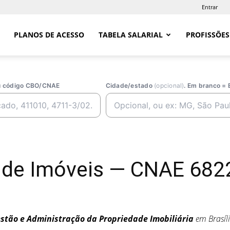
Entrar
PLANOS DE ACESSO
TABELA SALARIAL
PROFISSÕES
ou código CBO/CNAE
Cidade/estado
(opcional)
. Em branco = 
de Imóveis — CNAE 6822-
stão e Administração da Propriedade Imobiliária
em Brasíl