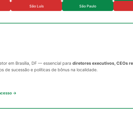
São Luís
São Paulo
etor em Brasília, DF — essencial para
diretores executivos, CEOs r
s de sucessão e políticas de bônus na localidade.
 acesso →