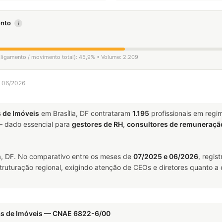
mento
i
esligamento / movimento total): 45,9% • Volume: 2.209
a 06/2026
 de Imóveis
em Brasília, DF contrataram
1.195
profissionais em regi
 dado essencial para
gestores de RH
,
consultores de remuneraçã
a, DF. No comparativo entre os meses de
07/2025 e 06/2026
, regis
truturação regional, exigindo atenção de CEOs e diretores quanto a 
as de Imóveis — CNAE 6822-6/00