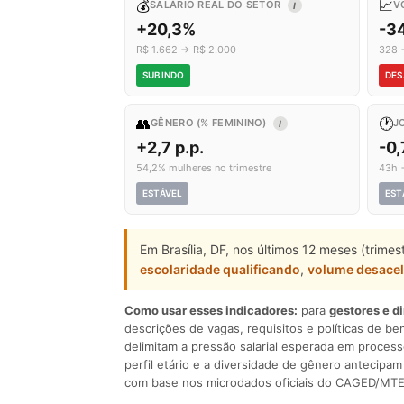
💰
📈
SALÁRIO REAL DO SETOR
V
I
+20,3%
-3
R$ 1.662 → R$ 2.000
328 
SUBINDO
DES
👥
🕐
GÊNERO (% FEMININO)
J
I
+2,7 p.p.
-0,
54,2% mulheres no trimestre
43h 
ESTÁVEL
EST
Em Brasília, DF, nos últimos 12 meses (trime
escolaridade qualificando
,
volume desace
Como usar esses indicadores:
para
gestores e d
descrições de vagas, requisitos e políticas de be
delimitam a pressão salarial esperada em process
perfil etário e a diversidade de gênero antecip
com base nos microdados oficiais do CAGED/MTE