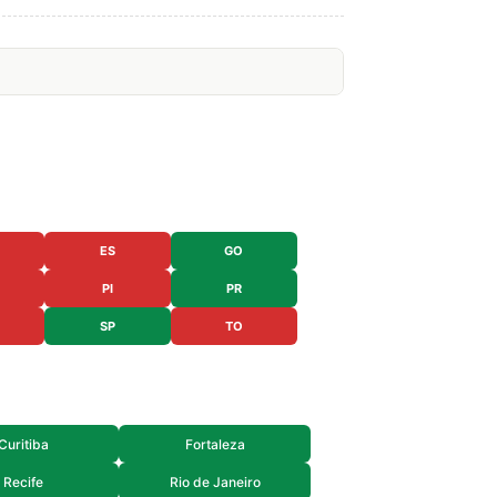
ES
GO
PI
PR
SP
TO
Curitiba
Fortaleza
Recife
Rio de Janeiro