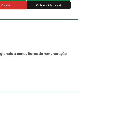
Vitoria
Outras cidades →
egionais
e
consultores de remuneração