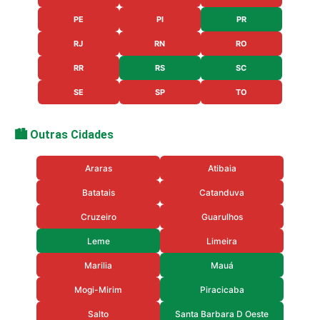
PE
PI
PR
RJ
RN
RO
RR
RS
SC
SE
SP
TO
🏙️ Outras Cidades
Araras
Atibaia
Batatais
Catanduva
Cruzeiro
Guarulhos
Leme
Limeira
Marilia
Mauá
Mogi-Mirim
Piracicaba
Salto
Santa Barbara D Oeste