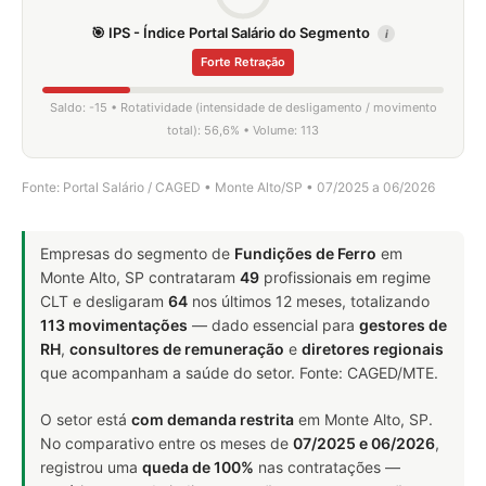
🎯 IPS - Índice Portal Salário do Segmento
i
Forte Retração
Saldo: -15 • Rotatividade (intensidade de desligamento / movimento
total): 56,6% • Volume: 113
Fonte: Portal Salário / CAGED • Monte Alto/SP • 07/2025 a 06/2026
Empresas do segmento de
Fundições de Ferro
em
Monte Alto, SP contrataram
49
profissionais em regime
CLT e desligaram
64
nos últimos 12 meses, totalizando
113 movimentações
— dado essencial para
gestores de
RH
,
consultores de remuneração
e
diretores regionais
que acompanham a saúde do setor. Fonte: CAGED/MTE.
O setor está
com demanda restrita
em Monte Alto, SP.
No comparativo entre os meses de
07/2025 e 06/2026
,
registrou uma
queda de 100%
nas contratações —