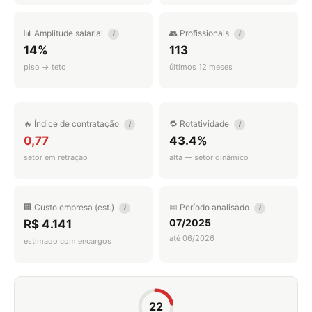
📊 Amplitude salarial
👥 Profissionais
i
i
14%
113
piso → teto
últimos 12 meses
🔥 Índice de contratação
🔁 Rotatividade
i
i
0,77
43.4%
setor em retração
alta — setor dinâmico
🏢 Custo empresa (est.)
📅 Período analisado
i
i
07/2025
R$ 4.141
até 06/2026
estimado com encargos
22