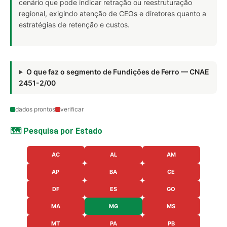
cenário que pode indicar retração ou reestruturação
regional, exigindo atenção de CEOs e diretores quanto a
estratégias de retenção e custos.
O que faz o segmento de Fundições de Ferro — CNAE
2451-2/00
dados prontos
verificar
🗺️ Pesquisa por Estado
AC
AL
AM
AP
BA
CE
DF
ES
GO
MA
MG
MS
MT
PA
PB