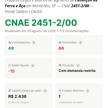
Pesquisa cargos e salários do segmento de
Fundição de
Ferro e Aço
em Monte Alto, SP — CNAE
2451-2/00
—
Portal Salário / CAGED.
CNAE 2451-2/00
Atualizado em
03 agosto de 2026
• 113 movimentações
📥 Contratações
📤 Demissões
i
i
49
64
⚖️ Saldo líquido
🔄 Situação
i
i
Com demanda restrita
-15
💰 Salário médio do setor
🎯 Cargos distintos
i
i
R$ 2.436
1
todos os cargos
ocupações no setor