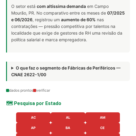
O setor está
com altíssima demanda
em Campo
Mourão, PR. No comparativo entre os meses de
07/2025
e 06/2026
, registrou um
aumento de 60%
nas
contratações — pressão competitiva por talentos na
localidade que exige de gestores de RH uma revisão da
política salarial e marca empregadora.
O que faz o segmento de Fábricas de Periféricos —
CNAE 2622-1/00
dados prontos
verificar
🗺️ Pesquisa por Estado
AC
AL
AM
AP
BA
CE