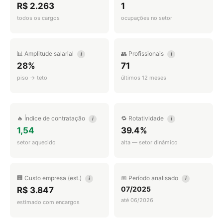
R$ 2.263
1
todos os cargos
ocupações no setor
📊 Amplitude salarial
👥 Profissionais
i
i
28%
71
piso → teto
últimos 12 meses
🔥 Índice de contratação
🔁 Rotatividade
i
i
1,54
39.4%
setor aquecido
alta — setor dinâmico
🏢 Custo empresa (est.)
📅 Período analisado
i
i
07/2025
R$ 3.847
até 06/2026
estimado com encargos