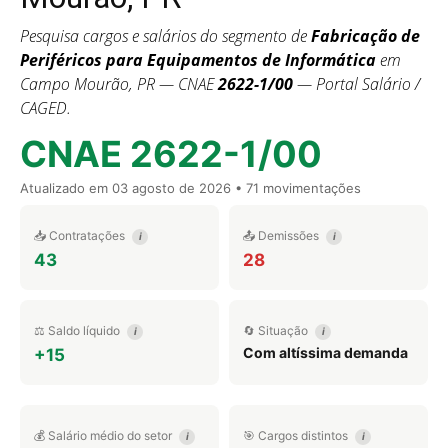
Pesquisa cargos e salários do segmento de
Fabricação de
Periféricos para Equipamentos de Informática
em
Campo Mourão, PR — CNAE
2622-1/00
— Portal Salário /
CAGED.
CNAE 2622-1/00
Atualizado em
03 agosto de 2026
• 71 movimentações
📥 Contratações
📤 Demissões
i
i
43
28
⚖️ Saldo líquido
🔄 Situação
i
i
Com altíssima demanda
+15
💰 Salário médio do setor
🎯 Cargos distintos
i
i