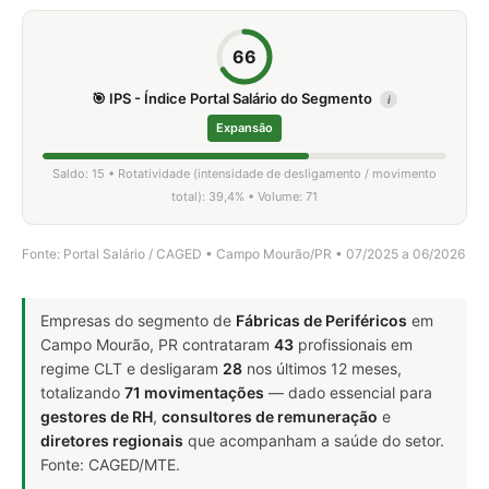
66
🎯 IPS - Índice Portal Salário do Segmento
i
Expansão
Saldo: 15 • Rotatividade (intensidade de desligamento / movimento
total): 39,4% • Volume: 71
Fonte: Portal Salário / CAGED • Campo Mourão/PR • 07/2025 a 06/2026
Empresas do segmento de
Fábricas de Periféricos
em
Campo Mourão, PR contrataram
43
profissionais em
regime CLT e desligaram
28
nos últimos 12 meses,
totalizando
71 movimentações
— dado essencial para
gestores de RH
,
consultores de remuneração
e
diretores regionais
que acompanham a saúde do setor.
Fonte: CAGED/MTE.