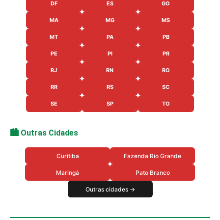
DF
ES
GO
MA
MG
MS
MT
PA
PB
PE
PI
PR
RJ
RN
RO
RR
RS
SC
SE
SP
TO
🏙️ Outras Cidades
Curitiba
Fazenda Rio Grande
Maringá
Pato Branco
Outras cidades →