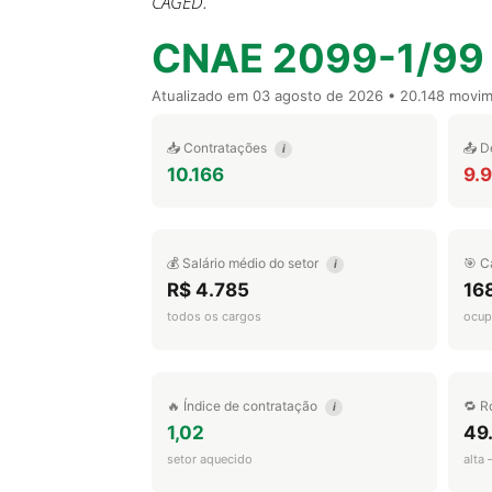
CAGED.
CNAE 2099-1/99
Atualizado em
03 agosto de 2026
• 20.148 movi
📥 Contratações
📤 D
i
10.166
9.
💰 Salário médio do setor
🎯 C
i
R$ 4.785
16
todos os cargos
ocup
🔥 Índice de contratação
🔁 R
i
1,02
49
setor aquecido
alta