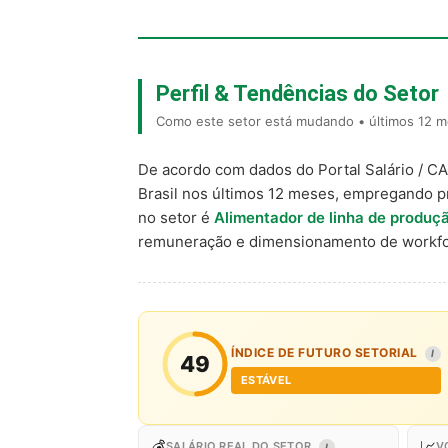
Perfil & Tendências do Setor
Como este setor está mudando • últimos 12 me
De acordo com dados do Portal Salário / C
Brasil nos últimos 12 meses, empregando p
no setor é
Alimentador de linha de produç
remuneração e dimensionamento de workfo
ÍNDICE DE FUTURO SETORIAL
I
49
ESTÁVEL
💰
📈
SALÁRIO REAL DO SETOR
V
I