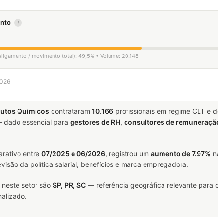
mento
i
esligamento / movimento total): 49,5% • Volume: 20.148
2026
dutos Químicos
contrataram
10.166
profissionais em regime CLT e 
 dado essencial para
gestores de RH
,
consultores de remuneraçã
arativo entre
07/2025 e 06/2026
, registrou um
aumento de 7.97%
na
visão da política salarial, benefícios e marca empregadora.
 neste setor são
SP, PR, SC
— referência geográfica relevante para 
alizado.