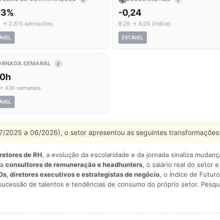
,3%
-0,24
1 → 2.615 admissões
9,29 → 9,05 (índice)
ÁVEL
ESTÁVEL
ORNADA SEMANAL
I
,0h
→ 43h semanais
ÁVEL
 07/2025 a 06/2026), o setor apresentou as seguintes transformações
iretores de RH
, a evolução da escolaridade e da jornada sinaliza mudan
ra
consultores de remuneração e headhunters
, o salário real do setor 
s, diretores executivos e estrategistas de negócio
, o Índice de Futuro
sucessão de talentos e tendências de consumo do próprio setor. Pesqu