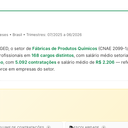
ses • Brasil • Trimestres: 07/2025 a 06/2026
AGED, o setor de
Fábricas de Produtos Químicos
(CNAE 2099-1
rofissionais em
168 cargos distintos
, com salário médio setori
ão
, com
5.092 contratações
e salário médio de
R$ 2.206
— refe
rce em empresas do setor.
📚
OLUME DE CONTRATAÇÕES
ESCOLARIDADE
I
I