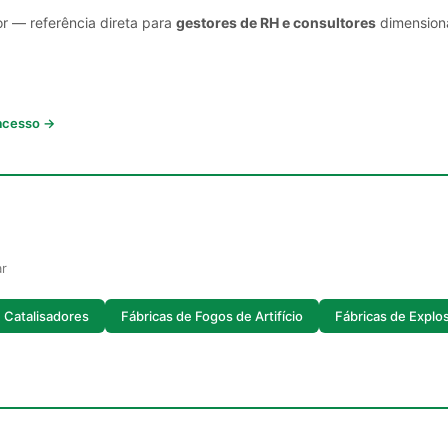
or — referência direta para
gestores de RH e consultores
dimensiona
 acesso →
ar
 Catalisadores
Fábricas de Fogos de Artifício
Fábricas de Explo