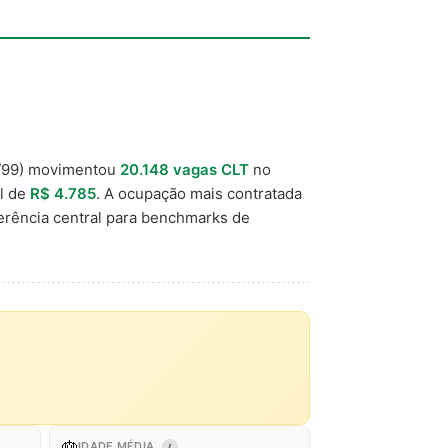
/99) movimentou
20.148 vagas CLT
no
al de
R$ 4.785
. A ocupação mais contratada
rência central para benchmarks de
🎂
IDADE MÉDIA
I