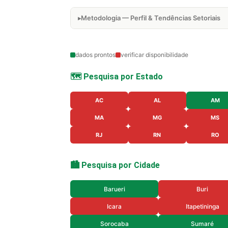
Metodologia — Perfil & Tendências Setoriais
dados prontos
verificar disponibilidade
🗺️ Pesquisa por Estado
AC
AL
AM
MA
MG
MS
RJ
RN
RO
🏙️ Pesquisa por Cidade
Barueri
Buri
Icara
Itapetininga
Sorocaba
Sumaré