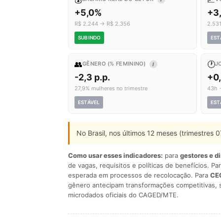
+5,0%
+3
R$ 2.244 → R$ 2.356
2.53
SUBINDO
EST
👥
🕐
GÊNERO (% FEMININO)
J
I
-2,3 p.p.
+0
27,9% mulheres no trimestre
43h 
ESTÁVEL
EST
No Brasil, nos últimos 12 meses (trimestres
Como usar esses indicadores:
para
gestores e d
de vagas, requisitos e políticas de benefícios. Pa
esperada em processos de recolocação. Para
CEO
gênero antecipam transformações competitivas, 
microdados oficiais do CAGED/MTE.