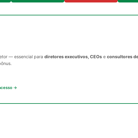
setor — essencial para
diretores executivos, CEOs
e
consultores d
bônus.
 acesso →