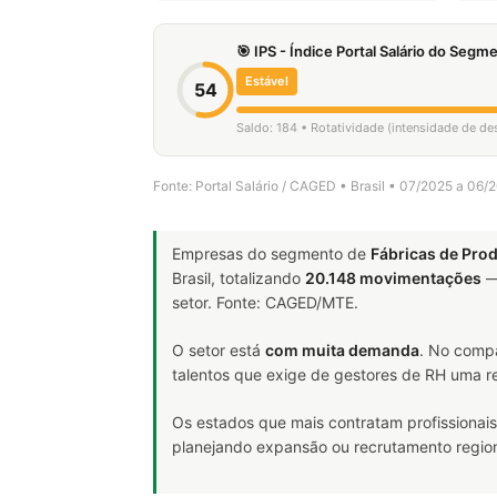
🎯 IPS - Índice Portal Salário do Seg
Estável
54
Saldo: 184 • Rotatividade (intensidade de d
Fonte: Portal Salário / CAGED • Brasil • 07/2025 a 06/
Empresas do segmento de
Fábricas de Pro
Brasil, totalizando
20.148 movimentações
—
setor. Fonte: CAGED/MTE.
O setor está
com muita demanda
. No comp
talentos que exige de gestores de RH uma re
Os estados que mais contratam profissionais
planejando expansão ou recrutamento region