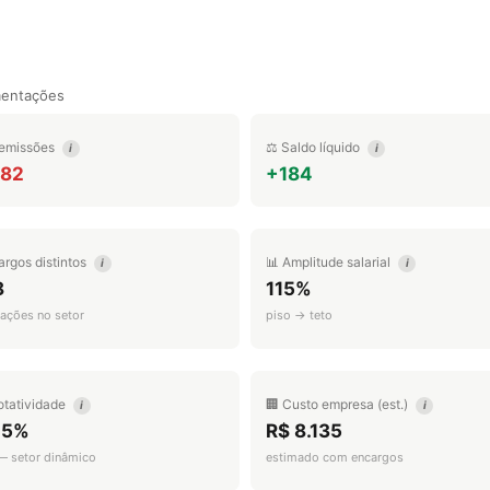
mentações
emissões
⚖️ Saldo líquido
i
i
982
+184
argos distintos
📊 Amplitude salarial
i
i
8
115%
ações no setor
piso → teto
otatividade
🏢 Custo empresa (est.)
i
i
.5%
R$ 8.135
 — setor dinâmico
estimado com encargos