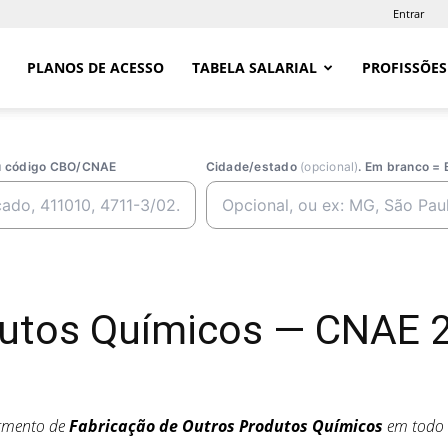
Entrar
PLANOS DE ACESSO
TABELA SALARIAL
PROFISSÕES
ou código CBO/CNAE
Cidade/estado
(opcional)
. Em branco = 
dutos Químicos — CNAE 
egmento de
Fabricação de Outros Produtos Químicos
em todo 