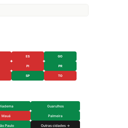
ES
GO
PI
PR
SP
TO
Diadema
Guarulhos
Mauá
Palmeira
ão Paulo
Outras cidades →