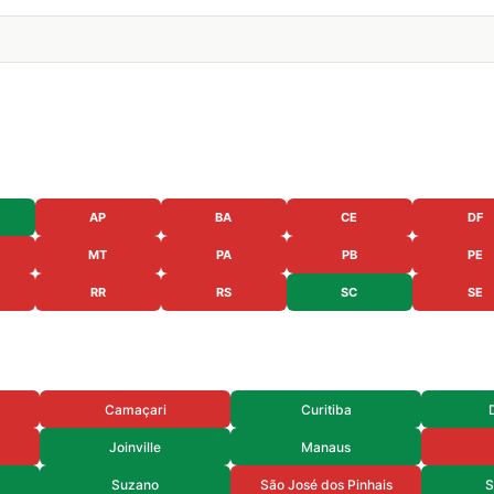
AP
BA
CE
DF
MT
PA
PB
PE
RR
RS
SC
SE
Camaçari
Curitiba
Joinville
Manaus
Suzano
São José dos Pinhais
S