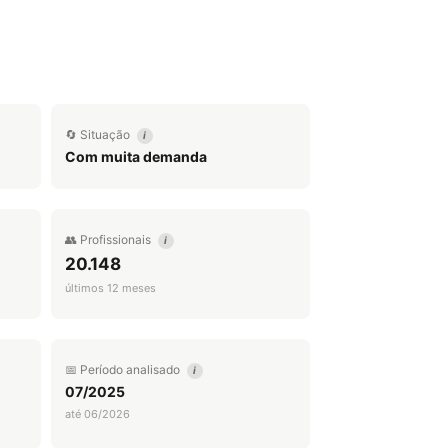
🔄 Situação
i
Com muita demanda
👥 Profissionais
i
20.148
últimos 12 meses
📅 Período analisado
i
07/2025
até 06/2026