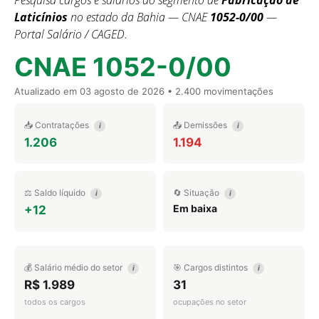
Pesquisa cargos e salários do segmento de
Fabricação de
Laticínios
no estado da Bahia — CNAE
1052-0/00
—
Portal Salário / CAGED.
CNAE 1052-0/00
Atualizado em
03 agosto de 2026
• 2.400 movimentações
📥 Contratações
📤 Demissões
i
i
1.206
1.194
⚖️ Saldo líquido
🔄 Situação
i
i
Em baixa
+12
💰 Salário médio do setor
🎯 Cargos distintos
i
i
R$ 1.989
31
todos os cargos
ocupações no setor