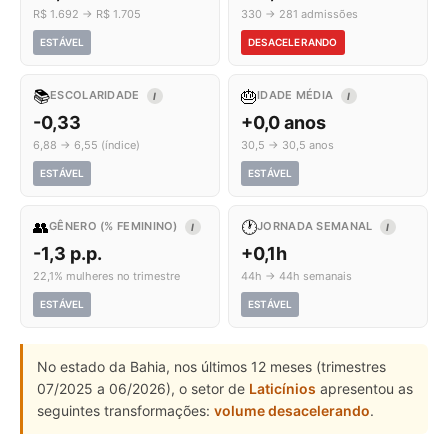
R$ 1.692 → R$ 1.705
330 → 281 admissões
ESTÁVEL
DESACELERANDO
📚
🎂
ESCOLARIDADE
IDADE MÉDIA
I
I
-0,33
+0,0 anos
6,88 → 6,55 (índice)
30,5 → 30,5 anos
ESTÁVEL
ESTÁVEL
👥
🕐
GÊNERO (% FEMININO)
JORNADA SEMANAL
I
I
-1,3 p.p.
+0,1h
22,1% mulheres no trimestre
44h → 44h semanais
ESTÁVEL
ESTÁVEL
No estado da Bahia, nos últimos 12 meses (trimestres
07/2025 a 06/2026), o setor de
Laticínios
apresentou as
seguintes transformações:
volume desacelerando
.