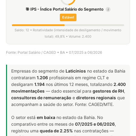
🎯 IPS - Índice Portal Salário do Segmento
i
Estável
Saldo: 12 • Rotatividade (intensidade de desligamento / movimento
total): 49,8% • Volume: 2.400
Fonte: Portal Salário / CAGED • BA • 07/2025 a 06/2026
Empresas do segmento de
Laticínios
no estado da Bahia
contrataram
1.206
profissionais em regime CLT e
desligaram
1.194
nos últimos 12 meses, totalizando
2.400
movimentações
— dado essencial para
gestores de RH
,
consultores de remuneração
e
diretores regionais
que
acompanham a saúde do setor. Fonte: CAGED/MTE.
O setor está
em baixa
no estado da Bahia. No
comparativo entre os meses de
07/2025 e 06/2026
,
registrou uma
queda de 2.25%
nas contratações —