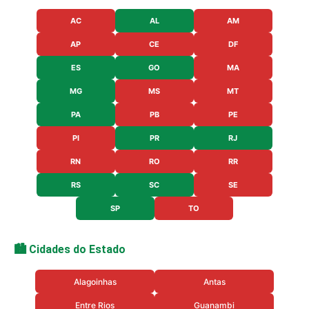
AC
AL
AM
AP
CE
DF
ES
GO
MA
MG
MS
MT
PA
PB
PE
PI
PR
RJ
RN
RO
RR
RS
SC
SE
SP
TO
🏙️ Cidades do Estado
Alagoinhas
Antas
Entre Rios
Guanambi