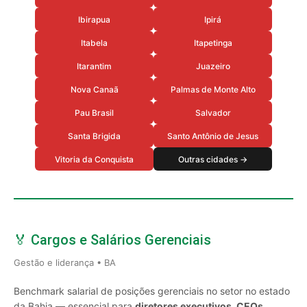
Ibirapua
Ipirá
Itabela
Itapetinga
Itarantim
Juazeiro
Nova Canaã
Palmas de Monte Alto
Pau Brasil
Salvador
Santa Brigida
Santo Antônio de Jesus
Vitoria da Conquista
Outras cidades →
🏅 Cargos e Salários Gerenciais
Gestão e liderança • BA
Benchmark salarial de posições gerenciais no setor no estado
da Bahia — essencial para
diretores executivos, CEOs