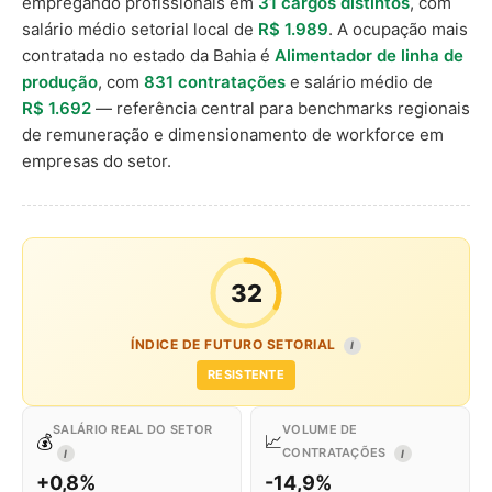
empregando profissionais em
31 cargos distintos
, com
salário médio setorial local de
R$ 1.989
. A ocupação mais
contratada no estado da Bahia é
Alimentador de linha de
produção
, com
831 contratações
e salário médio de
R$ 1.692
— referência central para benchmarks regionais
de remuneração e dimensionamento de workforce em
empresas do setor.
32
ÍNDICE DE FUTURO SETORIAL
I
RESISTENTE
SALÁRIO REAL DO SETOR
VOLUME DE
💰
📈
CONTRATAÇÕES
I
I
+0,8%
-14,9%