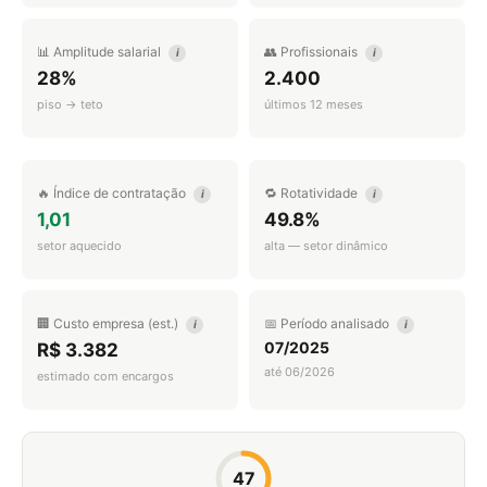
📊 Amplitude salarial
👥 Profissionais
i
i
28%
2.400
piso → teto
últimos 12 meses
🔥 Índice de contratação
🔁 Rotatividade
i
i
1,01
49.8%
setor aquecido
alta — setor dinâmico
🏢 Custo empresa (est.)
📅 Período analisado
i
i
07/2025
R$ 3.382
até 06/2026
estimado com encargos
47