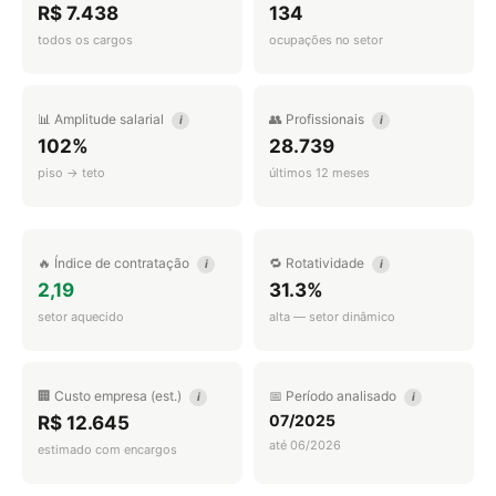
R$ 7.438
134
todos os cargos
ocupações no setor
📊 Amplitude salarial
👥 Profissionais
i
i
102%
28.739
piso → teto
últimos 12 meses
🔥 Índice de contratação
🔁 Rotatividade
i
i
2,19
31.3%
setor aquecido
alta — setor dinâmico
🏢 Custo empresa (est.)
📅 Período analisado
i
i
07/2025
R$ 12.645
até 06/2026
estimado com encargos