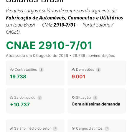
Pesquisa cargos e salários de empresas do segmento de
Fabricação de Automóveis, Camionetas e Utilitários
em todo Brasil — CNAE
2910-7/01
— Portal Salário /
CAGED.
CNAE 2910-7/01
Atualizado em
03 agosto de 2026
• 28.739 movimentações
📥 Contratações
📤 Demissões
i
i
19.738
9.001
⚖️ Saldo líquido
🔄 Situação
i
i
Com altíssima demanda
+10.737
💰 Salário médio do setor
🎯 Cargos distintos
i
i