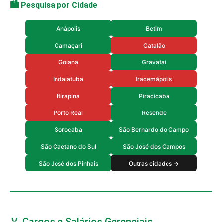
🏙️ Pesquisa por Cidade
Anápolis
Betim
Camaçari
Catalão
Goiana
Gravatai
Indaiatuba
Iracemápolis
Itirapina
Piracicaba
Porto Real
Resende
Sorocaba
São Bernardo do Campo
São Caetano do Sul
São José dos Campos
São José dos Pinhais
Outras cidades →
🏅 Cargos e Salários Gerenciais