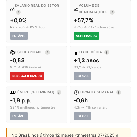
SALÁRIO REAL DO SETOR
VOLUME DE
💰
📈
CONTRATAÇÕES
I
I
+0,0%
+57,7%
R$ 2.200 → R$ 2.200
4.740 → 7.477 admissões
ESTÁVEL
ACELERANDO
📚
🎂
ESCOLARIDADE
IDADE MÉDIA
I
I
-0,53
+1,3 anos
9,71 → 9,18 (índice)
30,2 → 31,5 anos
DESQUALIFICANDO
ESTÁVEL
👥
🕐
GÊNERO (% FEMININO)
JORNADA SEMANAL
I
I
-1,9 p.p.
-0,6h
33,1% mulheres no trimestre
42h → 41h semanais
ESTÁVEL
ESTÁVEL
No Brasil, nos últimos 12 meses (trimestres 07/2025 a