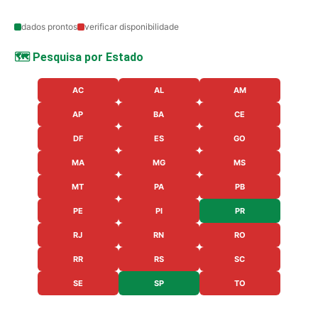
dados prontos
verificar disponibilidade
🗺️ Pesquisa por Estado
AC
AL
AM
AP
BA
CE
DF
ES
GO
MA
MG
MS
MT
PA
PB
PE
PI
PR
RJ
RN
RO
RR
RS
SC
SE
SP
TO