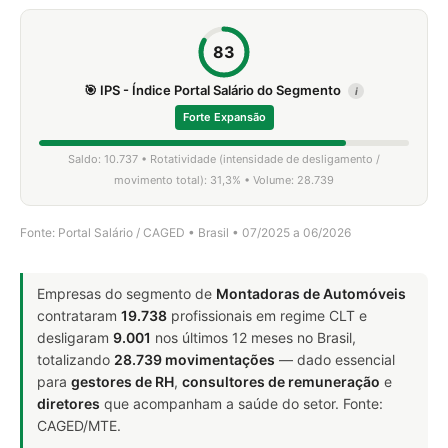
83
🎯 IPS - Índice Portal Salário do Segmento
i
Forte Expansão
Saldo: 10.737 • Rotatividade (intensidade de desligamento /
movimento total): 31,3% • Volume: 28.739
Fonte: Portal Salário / CAGED • Brasil • 07/2025 a 06/2026
Empresas do segmento de
Montadoras de Automóveis
contrataram
19.738
profissionais em regime CLT e
desligaram
9.001
nos últimos 12 meses no Brasil,
totalizando
28.739 movimentações
— dado essencial
para
gestores de RH
,
consultores de remuneração
e
diretores
que acompanham a saúde do setor. Fonte:
CAGED/MTE.