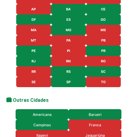
AP
BA
CE
DF
ES
GO
MA
MG
MS
MT
PA
PB
PE
PI
PR
RJ
RN
RO
RR
RS
SC
SE
SP
TO
🏙️ Outras Cidades
Americana
Barueri
Campinas
Franca
Itapevi
Jaguariúna