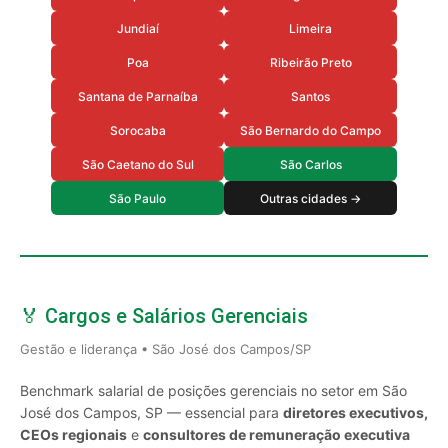
Jundiaí
Limeira
Poa
Ribeirão Preto
Santana de Parnaíba
Santos
Sorocaba
São Bernardo do Campo
São Caetano do Sul
São Carlos
São Paulo
Outras cidades →
🏅 Cargos e Salários Gerenciais
Gestão e liderança • São José dos Campos/SP
Benchmark salarial de posições gerenciais no setor em São
José dos Campos, SP — essencial para
diretores executivos,
CEOs regionais
e
consultores de remuneração executiva