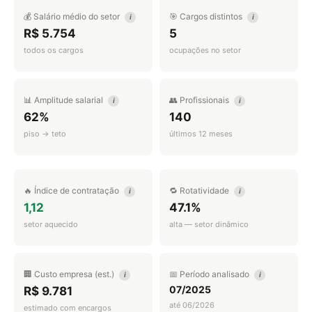
💰 Salário médio do setor
🎯 Cargos distintos
i
i
R$ 5.754
5
todos os cargos
ocupações no setor
📊 Amplitude salarial
👥 Profissionais
i
i
62%
140
piso → teto
últimos 12 meses
🔥 Índice de contratação
🔁 Rotatividade
i
i
1,12
47.1%
setor aquecido
alta — setor dinâmico
🏢 Custo empresa (est.)
📅 Período analisado
i
i
07/2025
R$ 9.781
até 06/2026
estimado com encargos