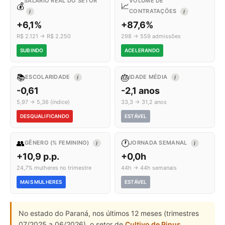
SALÁRIO REAL DO SETOR
VOLUME DE
💰
📈
CONTRATAÇÕES
I
I
+6,1%
+87,6%
R$ 2.121 → R$ 2.250
298 → 559 admissões
SUBINDO
ACELERANDO
📚
🎂
ESCOLARIDADE
IDADE MÉDIA
I
I
-0,61
-2,1 anos
5,97 → 5,36 (índice)
33,3 → 31,2 anos
DESQUALIFICANDO
ESTÁVEL
👥
🕐
GÊNERO (% FEMININO)
JORNADA SEMANAL
I
I
+10,9 p.p.
+0,0h
24,7% mulheres no trimestre
44h → 44h semanais
MAIS MULHERES
ESTÁVEL
No estado do Paraná, nos últimos 12 meses (trimestres
07/2025 a 06/2026), o setor de
Cultivo de Pinus