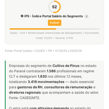
52
🎯 IPS - Índice Portal Salário do Segmento
i
Estável
Saldo: -244 • Rotatividade (intensidade de desligamento / movimento
total): 53,6% • Volume: 3.416
Fonte: Portal Salário / CAGED • PR • 07/2025 a 06/2026
Empresas do segmento de
Cultivo de Pinus
no estado
do Paraná contrataram
1.586
profissionais em regime
CLT e desligaram
1.830
nos últimos 12 meses,
totalizando
3.416 movimentações
— dado essencial
para
gestores de RH
,
consultores de remuneração
e
diretores regionais
que acompanham a saúde do setor.
Fonte: CAGED/MTE.
O setor está
com altíssima demanda
no estado do