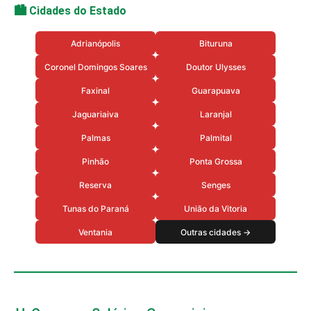
🏙️ Cidades do Estado
Adrianópolis
Bituruna
Coronel Domingos Soares
Doutor Ulysses
Faxinal
Guarapuava
Jaguariaiva
Laranjal
Palmas
Palmital
Pinhão
Ponta Grossa
Reserva
Senges
Tunas do Paraná
União da Vitoria
Ventania
Outras cidades →