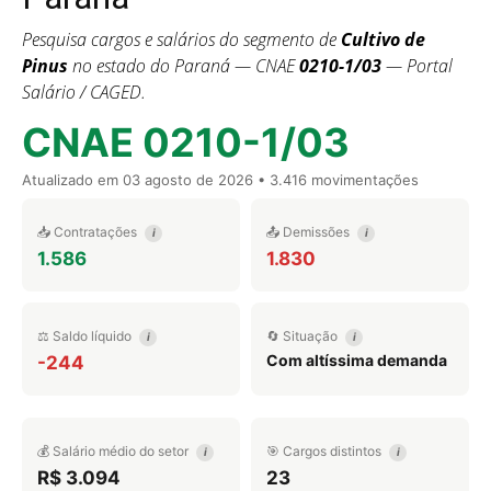
Pesquisa cargos e salários do segmento de
Cultivo de
Pinus
no estado do Paraná — CNAE
0210-1/03
— Portal
Salário / CAGED.
CNAE 0210-1/03
Atualizado em
03 agosto de 2026
• 3.416 movimentações
📥 Contratações
📤 Demissões
i
i
1.586
1.830
⚖️ Saldo líquido
🔄 Situação
i
i
Com altíssima demanda
-244
💰 Salário médio do setor
🎯 Cargos distintos
i
i
R$ 3.094
23