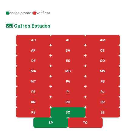
dados prontos
verificar
🗺️ Outros Estados
AC
AL
AM
AP
BA
CE
DF
ES
GO
MA
MG
MS
MT
PA
PB
PE
PI
RJ
RN
RO
RR
RS
SC
SE
SP
TO