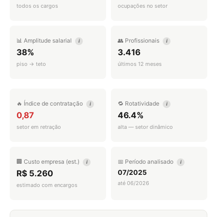
todos os cargos
ocupações no setor
📊 Amplitude salarial
👥 Profissionais
i
i
38%
3.416
piso → teto
últimos 12 meses
🔥 Índice de contratação
🔁 Rotatividade
i
i
0,87
46.4%
setor em retração
alta — setor dinâmico
🏢 Custo empresa (est.)
📅 Período analisado
i
i
07/2025
R$ 5.260
até 06/2026
estimado com encargos