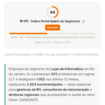
44
🎯 IPS - Índice Portal Salário do Segmento
i
Retração
Saldo: -80 • Rotatividade (intensidade de desligamento / movimento
total): 52,0% • Volume: 2.024
Fonte: Portal Salário / CAGED • Rio de Janeiro/RJ • 07/2025 a 06/2026
Empresas do segmento de
Lojas de Informática
em Rio
de Janeiro, RJ contrataram
972
profissionais em regime
CLT e desligaram
1.052
nos últimos 12 meses,
totalizando
2.024 movimentações
— dado essencial
para
gestores de RH
,
consultores de remuneração
e
diretores regionais
que acompanham a saúde do setor.
Fonte: CAGED/MTE.