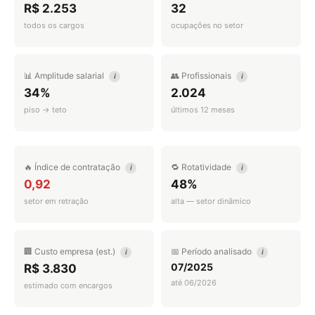
R$ 2.253
32
todos os cargos
ocupações no setor
📊 Amplitude salarial
👥 Profissionais
i
i
34%
2.024
piso → teto
últimos 12 meses
🔥 Índice de contratação
🔁 Rotatividade
i
i
0,92
48%
setor em retração
alta — setor dinâmico
🏢 Custo empresa (est.)
📅 Período analisado
i
i
07/2025
R$ 3.830
até 06/2026
estimado com encargos