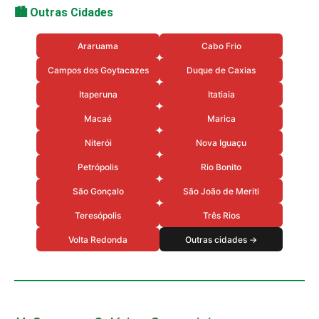
🏙️ Outras Cidades
Araruama
Cabo Frio
Campos dos Goytacazes
Duque de Caxias
Itaperuna
Itatiaia
Macaé
Marica
Niterói
Nova Iguaçu
Petrópolis
Rio Bonito
São Gonçalo
São João de Meriti
Teresópolis
Três Rios
Volta Redonda
Outras cidades →