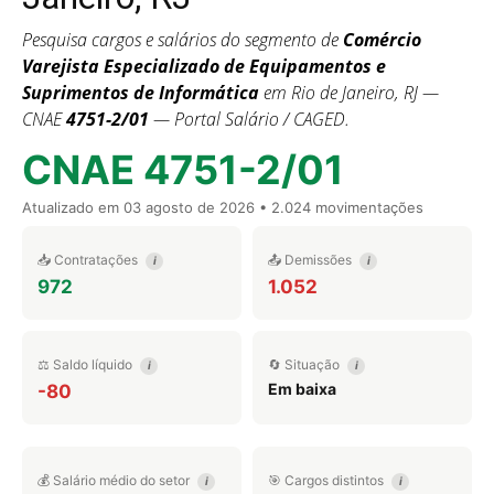
Pesquisa cargos e salários do segmento de
Comércio
Varejista Especializado de Equipamentos e
Suprimentos de Informática
em Rio de Janeiro, RJ —
CNAE
4751-2/01
— Portal Salário / CAGED.
CNAE 4751-2/01
Atualizado em
03 agosto de 2026
• 2.024 movimentações
📥 Contratações
📤 Demissões
i
i
972
1.052
⚖️ Saldo líquido
🔄 Situação
i
i
Em baixa
-80
💰 Salário médio do setor
🎯 Cargos distintos
i
i