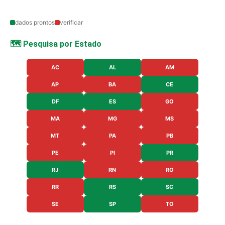
dados prontos
verificar
🗺️ Pesquisa por Estado
AC
AL
AM
AP
BA
CE
DF
ES
GO
MA
MG
MS
MT
PA
PB
PE
PI
PR
RJ
RN
RO
RR
RS
SC
SE
SP
TO