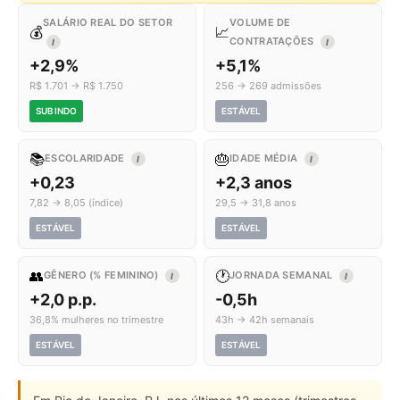
SALÁRIO REAL DO SETOR
VOLUME DE
💰
📈
CONTRATAÇÕES
I
I
+2,9%
+5,1%
R$ 1.701 → R$ 1.750
256 → 269 admissões
SUBINDO
ESTÁVEL
📚
🎂
ESCOLARIDADE
IDADE MÉDIA
I
I
+0,23
+2,3 anos
7,82 → 8,05 (índice)
29,5 → 31,8 anos
ESTÁVEL
ESTÁVEL
👥
🕐
GÊNERO (% FEMININO)
JORNADA SEMANAL
I
I
+2,0 p.p.
-0,5h
36,8% mulheres no trimestre
43h → 42h semanais
ESTÁVEL
ESTÁVEL