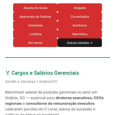
Abadia de Goiás
Anápolis
Aparecida de Goiânia
Corumbaiba
Goianésia
Itumbiara
Luziânia
Morrinhos
Rio Verde
Outras cidades →
🏅 Cargos e Salários Gerenciais
Gestão e liderança • Goiânia/GO
Benchmark salarial de posições gerenciais no setor em
Goiânia, GO — essencial para
diretores executivos, CEOs
regionais
e
consultores de remuneração executiva
calibrarem pacotes de C-Level, planos de sucessão e
políticas de bônus na localidade.