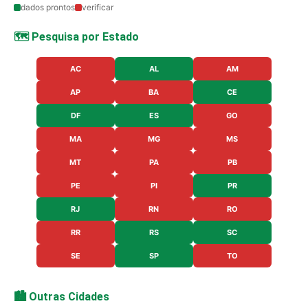
dados prontos
verificar
🗺️ Pesquisa por Estado
AC
AL
AM
AP
BA
CE
DF
ES
GO
MA
MG
MS
MT
PA
PB
PE
PI
PR
RJ
RN
RO
RR
RS
SC
SE
SP
TO
🏙️ Outras Cidades