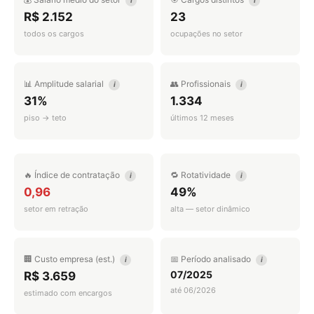
i
i
R$ 2.152
23
todos os cargos
ocupações no setor
📊 Amplitude salarial
👥 Profissionais
i
i
31%
1.334
piso → teto
últimos 12 meses
🔥 Índice de contratação
🔁 Rotatividade
i
i
0,96
49%
setor em retração
alta — setor dinâmico
🏢 Custo empresa (est.)
📅 Período analisado
i
i
07/2025
R$ 3.659
até 06/2026
estimado com encargos