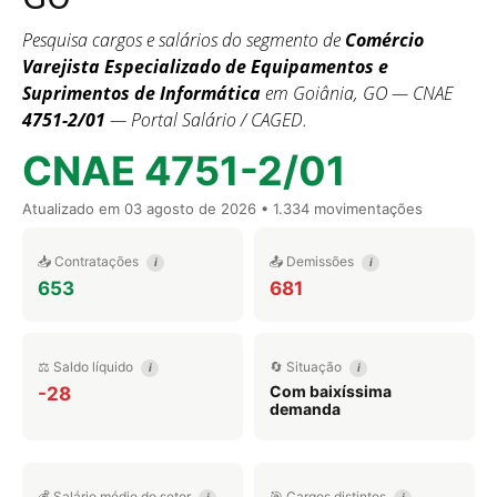
Pesquisa cargos e salários do segmento de
Comércio
Varejista Especializado de Equipamentos e
Suprimentos de Informática
em Goiânia, GO — CNAE
4751-2/01
— Portal Salário / CAGED.
CNAE 4751-2/01
Atualizado em
03 agosto de 2026
• 1.334 movimentações
📥 Contratações
📤 Demissões
i
i
653
681
⚖️ Saldo líquido
🔄 Situação
i
i
Com baixíssima
-28
demanda
💰 Salário médio do setor
🎯 Cargos distintos