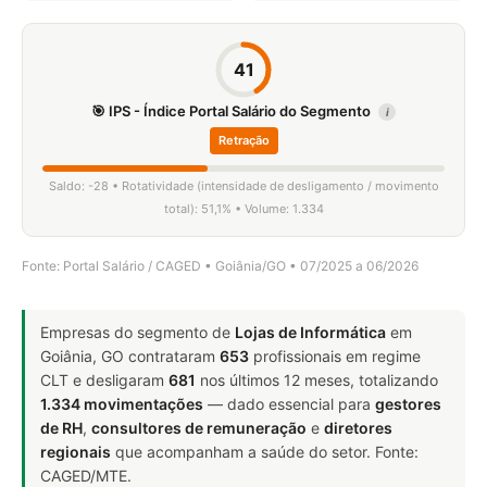
41
🎯 IPS - Índice Portal Salário do Segmento
i
Retração
Saldo: -28 • Rotatividade (intensidade de desligamento / movimento
total): 51,1% • Volume: 1.334
Fonte: Portal Salário / CAGED • Goiânia/GO • 07/2025 a 06/2026
Empresas do segmento de
Lojas de Informática
em
Goiânia, GO contrataram
653
profissionais em regime
CLT e desligaram
681
nos últimos 12 meses, totalizando
1.334 movimentações
— dado essencial para
gestores
de RH
,
consultores de remuneração
e
diretores
regionais
que acompanham a saúde do setor. Fonte:
CAGED/MTE.