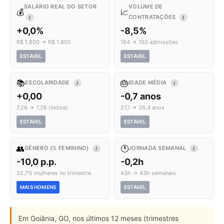
SALÁRIO REAL DO SETOR
VOLUME DE
💰
📈
CONTRATAÇÕES
I
I
+0,0%
-8,5%
R$ 1.800 → R$ 1.800
164 → 150 admissões
ESTÁVEL
ESTÁVEL
📚
🎂
ESCOLARIDADE
IDADE MÉDIA
I
I
+0,00
-0,7 anos
7,26 → 7,26 (índice)
27,1 → 26,4 anos
ESTÁVEL
ESTÁVEL
👥
🕐
GÊNERO (% FEMININO)
JORNADA SEMANAL
I
I
-10,0 p.p.
-0,2h
32,7% mulheres no trimestre
43h → 43h semanais
MAIS HOMENS
ESTÁVEL
Em Goiânia, GO, nos últimos 12 meses (trimestres