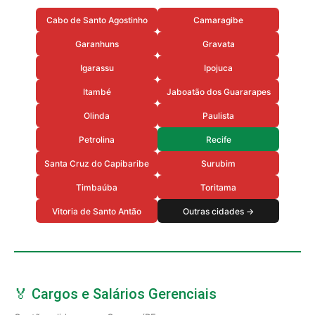
Cabo de Santo Agostinho
Camaragibe
Garanhuns
Gravata
Igarassu
Ipojuca
Itambé
Jaboatão dos Guararapes
Olinda
Paulista
Petrolina
Recife
Santa Cruz do Capibaribe
Surubim
Timbaúba
Toritama
Vitoria de Santo Antão
Outras cidades →
🏅 Cargos e Salários Gerenciais