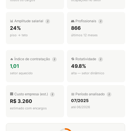
todos os cargos
ocupações no setor
📊 Amplitude salarial
👥 Profissionais
i
i
24%
866
piso → teto
últimos 12 meses
🔥 Índice de contratação
🔁 Rotatividade
i
i
1,01
49.8%
setor aquecido
alta — setor dinâmico
🏢 Custo empresa (est.)
📅 Período analisado
i
i
07/2025
R$ 3.260
até 06/2026
estimado com encargos