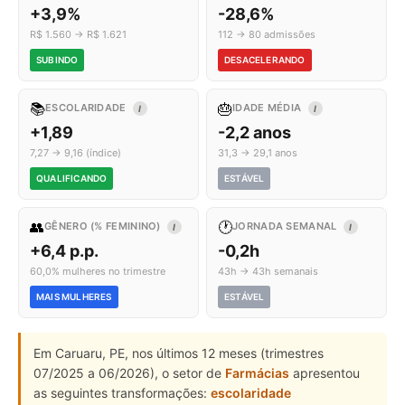
+3,9%
-28,6%
R$ 1.560 → R$ 1.621
112 → 80 admissões
SUBINDO
DESACELERANDO
📚
🎂
ESCOLARIDADE
IDADE MÉDIA
I
I
+1,89
-2,2 anos
7,27 → 9,16 (índice)
31,3 → 29,1 anos
QUALIFICANDO
ESTÁVEL
👥
🕐
GÊNERO (% FEMININO)
JORNADA SEMANAL
I
I
+6,4 p.p.
-0,2h
60,0% mulheres no trimestre
43h → 43h semanais
MAIS MULHERES
ESTÁVEL
Em Caruaru, PE, nos últimos 12 meses (trimestres
07/2025 a 06/2026), o setor de
Farmácias
apresentou
as seguintes transformações:
escolaridade