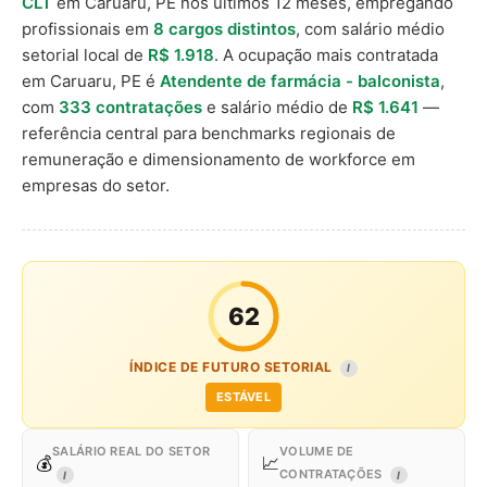
CLT
em Caruaru, PE nos últimos 12 meses, empregando
profissionais em
8 cargos distintos
, com salário médio
setorial local de
R$ 1.918
. A ocupação mais contratada
em Caruaru, PE é
Atendente de farmácia - balconista
,
com
333 contratações
e salário médio de
R$ 1.641
—
referência central para benchmarks regionais de
remuneração e dimensionamento de workforce em
empresas do setor.
62
ÍNDICE DE FUTURO SETORIAL
I
ESTÁVEL
SALÁRIO REAL DO SETOR
VOLUME DE
💰
📈
CONTRATAÇÕES
I
I