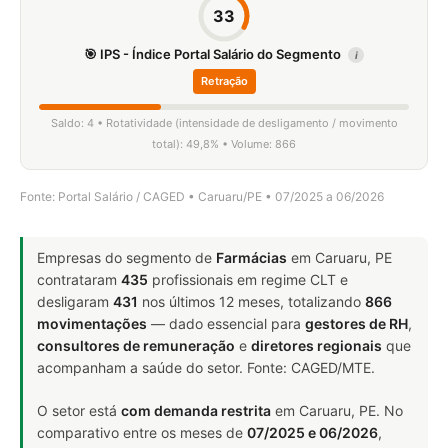
33
🎯 IPS - Índice Portal Salário do Segmento
i
Retração
Saldo: 4 • Rotatividade (intensidade de desligamento / movimento
total): 49,8% • Volume: 866
Fonte: Portal Salário / CAGED • Caruaru/PE • 07/2025 a 06/2026
Empresas do segmento de
Farmácias
em Caruaru, PE
contrataram
435
profissionais em regime CLT e
desligaram
431
nos últimos 12 meses, totalizando
866
movimentações
— dado essencial para
gestores de RH
,
consultores de remuneração
e
diretores regionais
que
acompanham a saúde do setor. Fonte: CAGED/MTE.
O setor está
com demanda restrita
em Caruaru, PE. No
comparativo entre os meses de
07/2025 e 06/2026
,