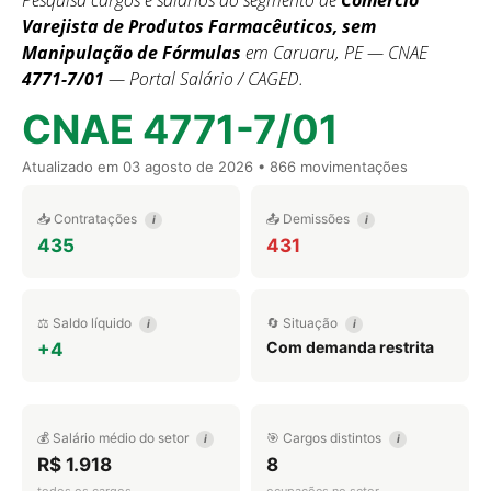
Pesquisa cargos e salários do segmento de
Comércio
Varejista de Produtos Farmacêuticos, sem
Manipulação de Fórmulas
em Caruaru, PE — CNAE
4771-7/01
— Portal Salário / CAGED.
CNAE 4771-7/01
Atualizado em
03 agosto de 2026
• 866 movimentações
📥 Contratações
📤 Demissões
i
i
435
431
⚖️ Saldo líquido
🔄 Situação
i
i
Com demanda restrita
+4
💰 Salário médio do setor
🎯 Cargos distintos
i
i
R$ 1.918
8