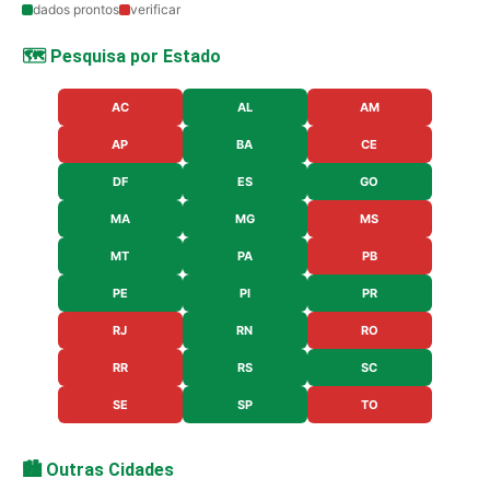
dados prontos
verificar
🗺️ Pesquisa por Estado
AC
AL
AM
AP
BA
CE
DF
ES
GO
MA
MG
MS
MT
PA
PB
PE
PI
PR
RJ
RN
RO
RR
RS
SC
SE
SP
TO
🏙️ Outras Cidades