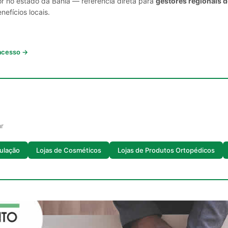
or no estado da Bahia — referência direta para
gestores regionais d
nefícios locais.
 acesso →
ar
ulação
Lojas de Cosméticos
Lojas de Produtos Ortopédicos