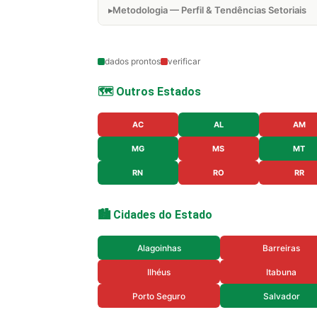
Metodologia — Perfil & Tendências Setoriais
dados prontos
verificar
🗺️ Outros Estados
AC
AL
AM
MG
MS
MT
RN
RO
RR
🏙️ Cidades do Estado
Alagoinhas
Barreiras
Ilhéus
Itabuna
Porto Seguro
Salvador