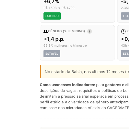
+6,7%
-5
R$ 1.593 → R$ 1.700
2.36
SUBINDO
EST
👥
🕐
GÊNERO (% FEMININO)
J
I
+1,4 p.p.
+0
69,8% mulheres no trimestre
43h 
ESTÁVEL
EST
No estado da Bahia, nos últimos 12 meses (t
Como usar esses indicadores:
para
gestores e d
descrições de vagas, requisitos e políticas de be
delimitam a pressão salarial esperada em process
perfil etário e a diversidade de gênero antecip
com base nos microdados oficiais do CAGED/MTE