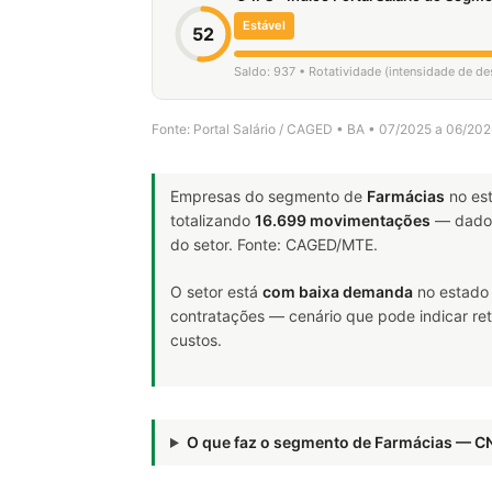
Estável
52
Saldo: 937 • Rotatividade (intensidade de d
Fonte: Portal Salário / CAGED • BA • 07/2025 a 06/20
Empresas do segmento de
Farmácias
no es
totalizando
16.699 movimentações
— dado 
do setor. Fonte: CAGED/MTE.
O setor está
com baixa demanda
no estado 
contratações — cenário que pode indicar ret
custos.
O que faz o segmento de Farmácias — C