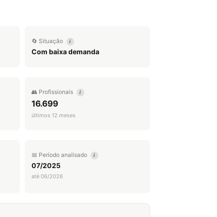
🔄 Situação
i
Com baixa demanda
👥 Profissionais
i
16.699
últimos 12 meses
📅 Período analisado
i
07/2025
até 06/2026