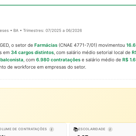
eses • BA • Trimestres: 07/2025 a 06/2026
AGED, o setor de
Farmácias
(CNAE 4771-7/01) movimentou
16.
is em
34 cargos distintos
, com salário médio setorial local de
R
 balconista
, com
6.980 contratações
e salário médio de
R$ 1.
to de workforce em empresas do setor.
📚
OLUME DE CONTRATAÇÕES
ESCOLARIDADE
I
I