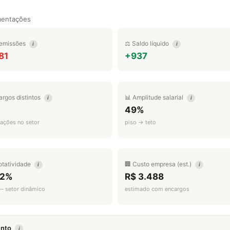
mentações
emissões
⚖️ Saldo líquido
i
i
81
+937
argos distintos
📊 Amplitude salarial
i
i
49%
ações no setor
piso → teto
otatividade
🏢 Custo empresa (est.)
i
i
.2%
R$ 3.488
 — setor dinâmico
estimado com encargos
mento
i