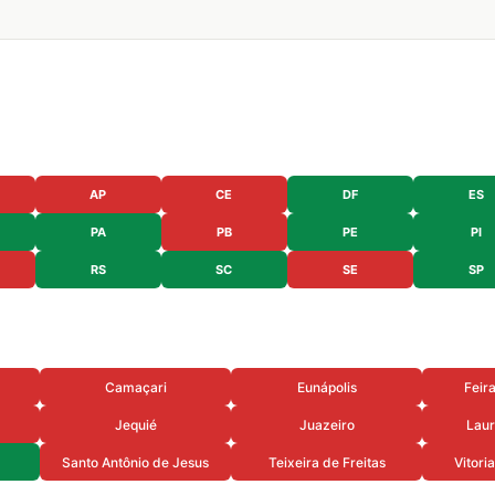
AP
CE
DF
ES
PA
PB
PE
PI
RS
SC
SE
SP
Camaçari
Eunápolis
Feir
Jequié
Juazeiro
Laur
Santo Antônio de Jesus
Teixeira de Freitas
Vitori