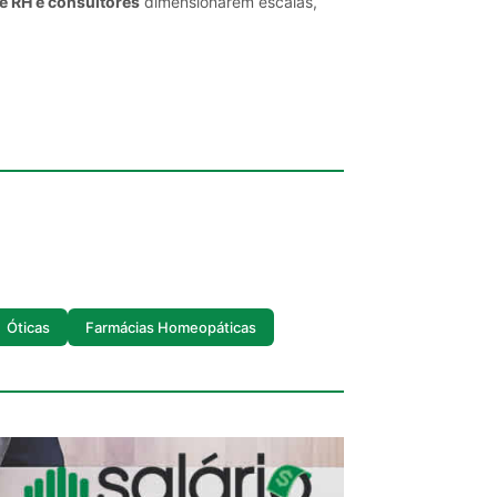
e RH e consultores
dimensionarem escalas,
Óticas
Farmácias Homeopáticas