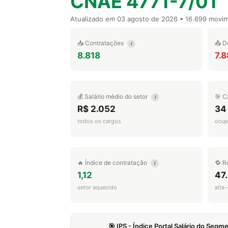
CNAE 4771-7/01
Atualizado em
03 agosto de 2026
• 16.699 movi
📥 Contratações
📤 D
i
8.818
7.8
💰 Salário médio do setor
🎯 C
i
R$ 2.052
34
todos os cargos
ocup
🔥 Índice de contratação
🔁 R
i
1,12
47
setor aquecido
alta
🎯 IPS - Índice Portal Salário do Seg