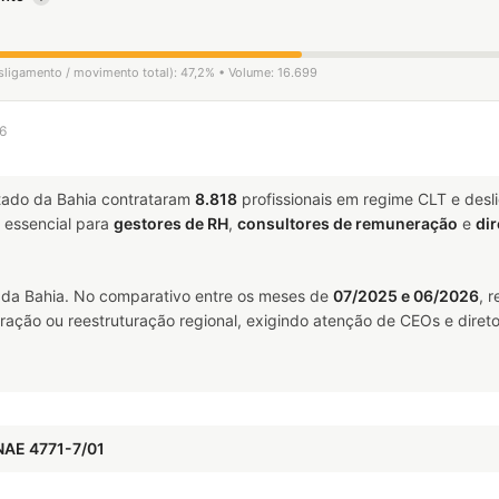
esligamento / movimento total): 47,2% • Volume: 16.699
26
tado da Bahia contrataram
8.818
profissionais em regime CLT e des
essencial para
gestores de RH
,
consultores de remuneração
e
dir
da Bahia. No comparativo entre os meses de
07/2025 e 06/2026
, 
ração ou reestruturação regional, exigindo atenção de CEOs e direto
NAE 4771-7/01