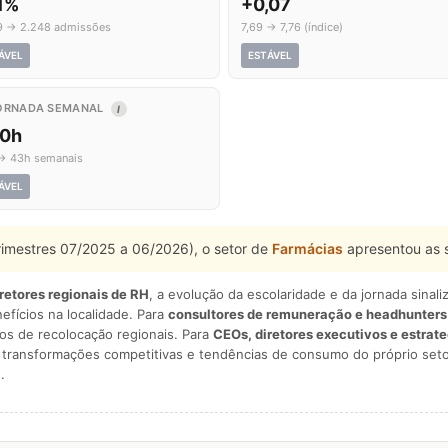
,1%
+0,07
9 → 2.248 admissões
7,69 → 7,76 (índice)
ÁVEL
ESTÁVEL
ORNADA SEMANAL
I
,0h
→ 43h semanais
ÁVEL
rimestres 07/2025 a 06/2026), o setor de
Farmácias
apresentou as 
iretores regionais de RH
, a evolução da escolaridade e da jornada sina
nefícios na localidade. Para
consultores de remuneração e headhunters
os de recolocação regionais. Para
CEOs, diretores executivos e estrat
am transformações competitivas e tendências de consumo do próprio seto
.