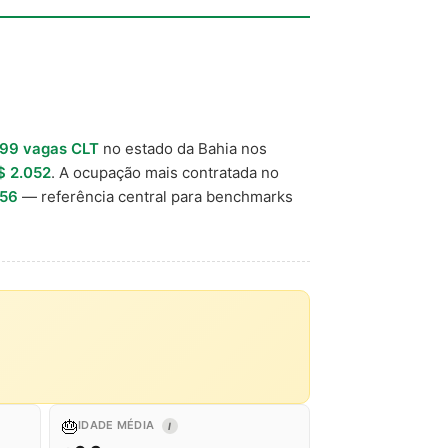
699 vagas CLT
no estado da Bahia nos
$ 2.052
. A ocupação mais contratada no
656
— referência central para benchmarks
🎂
IDADE MÉDIA
I