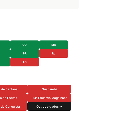
GO
MA
PR
RJ
TO
a de Santana
Guanambi
o de Freitas
Luís Eduardo Magalhaes
a da Conquista
Outras cidades →