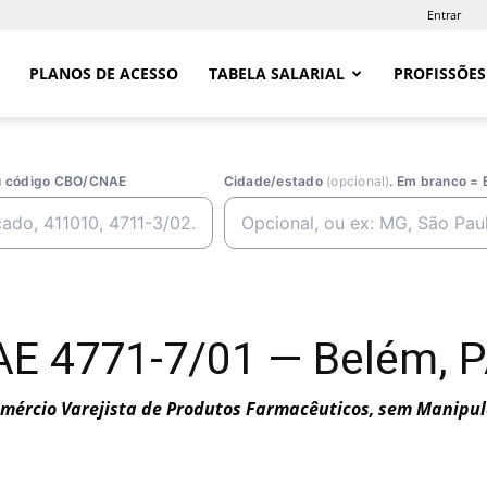
Entrar
PLANOS DE ACESSO
TABELA SALARIAL
PROFISSÕES
ou código CBO/CNAE
Cidade/estado
(opcional)
. Em branco = 
E 4771-7/01 — Belém, 
mércio Varejista de Produtos Farmacêuticos, sem Manipu