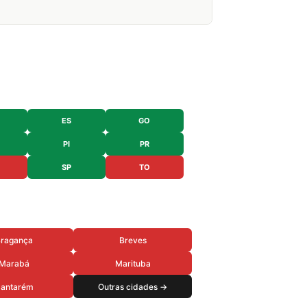
ES
GO
PI
PR
SP
TO
ragança
Breves
Marabá
Marituba
antarém
Outras cidades →