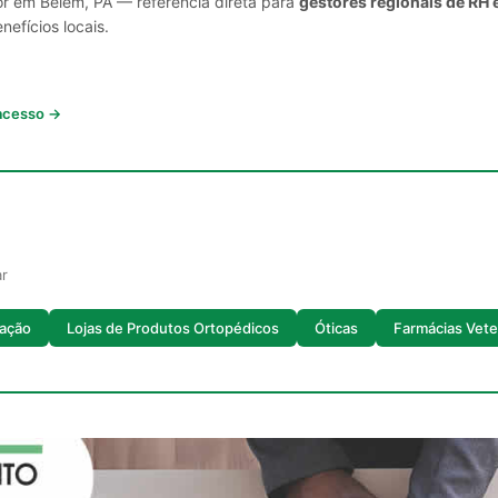
or em Belém, PA — referência direta para
gestores regionais de RH 
nefícios locais.
 acesso →
ar
lação
Lojas de Produtos Ortopédicos
Óticas
Farmácias Vete