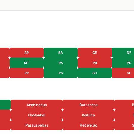
AP
BA
CE
DF
MT
PA
PB
PE
RR
RS
SC
SE
Ananindeua
Barcarena
B
Castanhal
Itaituba
Parauapebas
Redenção
S