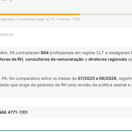
ligamento / movimento total): 47,7% • Volume: 1.708
 06/2026
lém, PA contrataram
894
profissionais em regime CLT e desligaram
tores de RH
,
consultores de remuneração
e
diretores regionais
qu
 PA. No comparativo entre os meses de
07/2025 e 06/2026
, regis
idade que exige de gestores de RH uma revisão da política salarial
NAE 4771-7/01