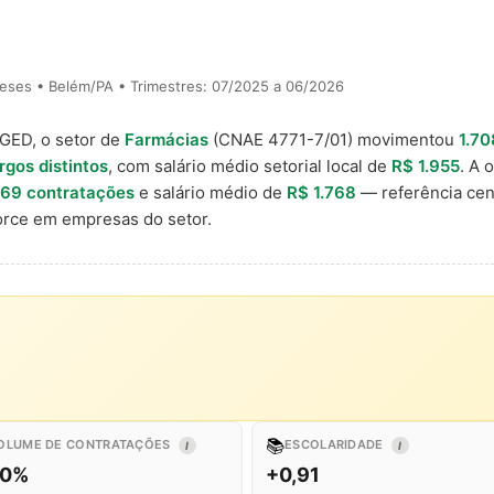
eses • Belém/PA • Trimestres: 07/2025 a 06/2026
AGED, o setor de
Farmácias
(CNAE 4771-7/01) movimentou
1.70
rgos distintos
, com salário médio setorial local de
R$ 1.955
. A 
69 contratações
e salário médio de
R$ 1.768
— referência cen
rce em empresas do setor.
📚
OLUME DE CONTRATAÇÕES
ESCOLARIDADE
I
I
,0%
+0,91