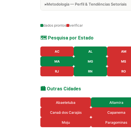
Metodologia — Perfil & Tendências Setoriais
dados prontos
verificar
🗺️ Pesquisa por Estado
AC
AL
AM
MA
MG
MS
RJ
RN
RO
🏙️ Outras Cidades
Abaetetuba
Altamira
Canaã dos Carajás
Capanema
Moju
Paragominas