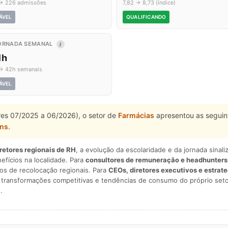
→ 226 admissões
7,82 → 8,73 (índice)
ÁVEL
QUALIFICANDO
ORNADA SEMANAL
I
1h
→ 42h semanais
ÁVEL
tres 07/2025 a 06/2026), o setor de
Farmácias
apresentou as seguin
ns
.
iretores regionais de RH
, a evolução da escolaridade e da jornada sina
nefícios na localidade. Para
consultores de remuneração e headhunters
os de recolocação regionais. Para
CEOs, diretores executivos e estrat
am transformações competitivas e tendências de consumo do próprio seto
.