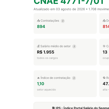
CNAE 4771-7/01
Atualizado em
03 agosto de 2026
• 1.708 movim
📥 Contratações
📤 D
i
894
81
💰 Salário médio do setor
🎯 C
i
R$ 1.955
13
todos os cargos
ocup
🔥 Índice de contratação
🔁 R
i
1,10
47
setor aquecido
alta
🎯 IPS - Índice Portal Salário do Seg