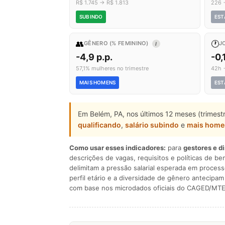
R$ 1.745 → R$ 1.813
226 
SUBINDO
EST
👥
🕐
GÊNERO (% FEMININO)
J
I
-4,9 p.p.
-0,
57,1% mulheres no trimestre
42h 
MAIS HOMENS
EST
Em Belém, PA, nos últimos 12 meses (trimes
qualificando
,
salário subindo
e
mais home
Como usar esses indicadores:
para
gestores e d
descrições de vagas, requisitos e políticas de be
delimitam a pressão salarial esperada em process
perfil etário e a diversidade de gênero antecip
com base nos microdados oficiais do CAGED/MTE