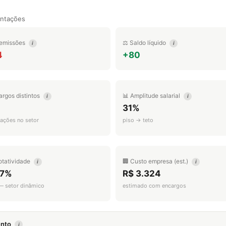
entações
emissões
⚖️ Saldo líquido
i
i
4
+80
argos distintos
📊 Amplitude salarial
i
i
31%
ações no setor
piso → teto
otatividade
🏢 Custo empresa (est.)
i
i
.7%
R$ 3.324
 — setor dinâmico
estimado com encargos
mento
i