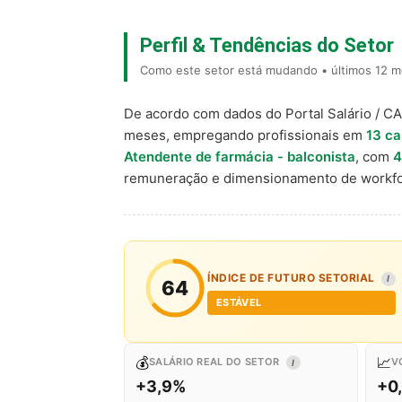
Perfil & Tendências do Setor
Como este setor está mudando • últimos 12 m
De acordo com dados do Portal Salário / C
meses, empregando profissionais em
13 ca
Atendente de farmácia - balconista
, com
4
remuneração e dimensionamento de workfo
ÍNDICE DE FUTURO SETORIAL
I
64
ESTÁVEL
💰
📈
SALÁRIO REAL DO SETOR
V
I
+3,9%
+0