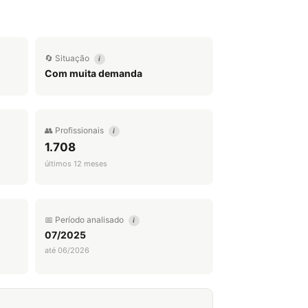
🔄 Situação
i
Com muita demanda
👥 Profissionais
i
1.708
últimos 12 meses
📅 Período analisado
i
07/2025
até 06/2026