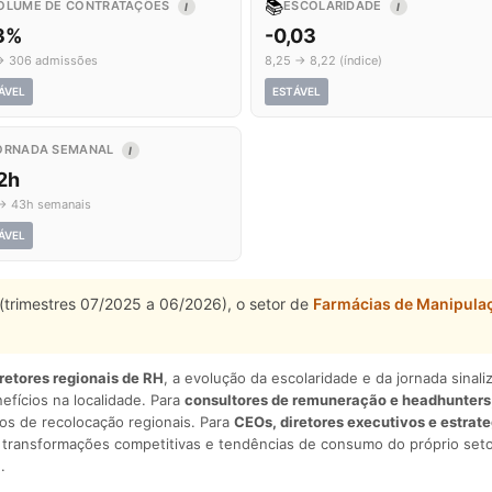
📚
OLUME DE CONTRATAÇÕES
ESCOLARIDADE
I
I
,3%
-0,03
→ 306 admissões
8,25 → 8,22 (índice)
ÁVEL
ESTÁVEL
ORNADA SEMANAL
I
2h
→ 43h semanais
ÁVEL
 (trimestres 07/2025 a 06/2026), o setor de
Farmácias de Manipula
iretores regionais de RH
, a evolução da escolaridade e da jornada sina
nefícios na localidade. Para
consultores de remuneração e headhunters
os de recolocação regionais. Para
CEOs, diretores executivos e estrat
am transformações competitivas e tendências de consumo do próprio seto
.