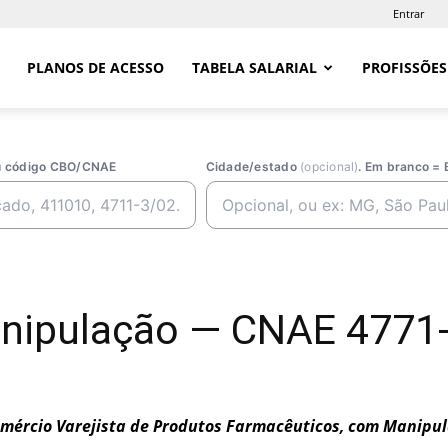
Entrar
PLANOS DE ACESSO
TABELA SALARIAL
PROFISSÕES
ou código CBO/CNAE
Cidade/estado
(opcional)
. Em branco = 
nipulação — CNAE 4771-
mércio Varejista de Produtos Farmacêuticos, com Manipu