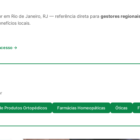
r em Rio de Janeiro, RJ — referência direta para
gestores regionai
nefícios locais.
 acesso →
ar
de Produtos Ortopédicos
Farmácias Homeopáticas
Óticas
F