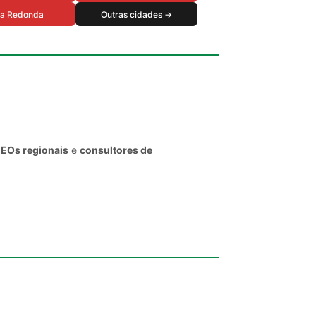
ta Redonda
Outras cidades →
CEOs regionais
e
consultores de