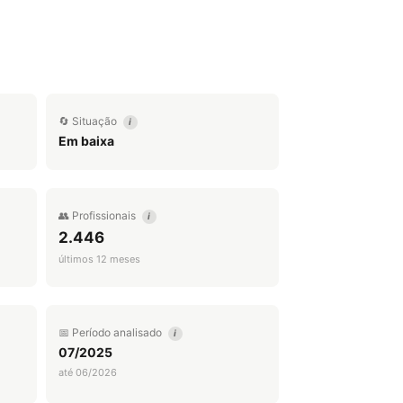
🔄 Situação
i
Em baixa
👥 Profissionais
i
2.446
últimos 12 meses
📅 Período analisado
i
07/2025
até 06/2026