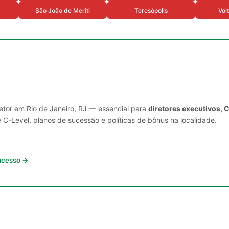
São João de Meriti
Teresópolis
Vol
setor em Rio de Janeiro, RJ — essencial para
diretores executivos, 
C-Level, planos de sucessão e políticas de bônus na localidade.
 acesso →