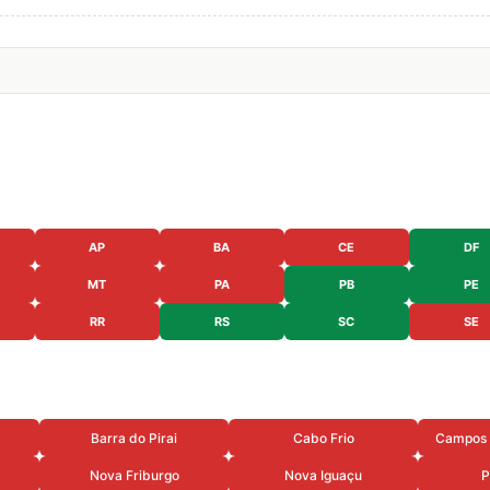
AP
BA
CE
DF
MT
PA
PB
PE
RR
RS
SC
SE
Barra do Pirai
Cabo Frio
Campos 
Nova Friburgo
Nova Iguaçu
P