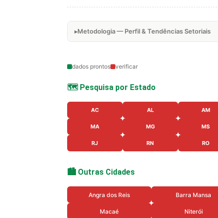
Metodologia — Perfil & Tendências Setoriais
dados prontos
verificar
🗺️ Pesquisa por Estado
AC
AL
AM
MA
MG
MS
RJ
RN
RO
🏙️ Outras Cidades
Angra dos Reis
Barra Mansa
Macaé
Niterói