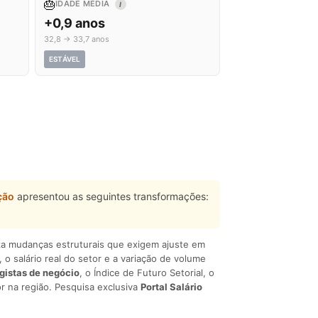
🎂
IDADE MÉDIA
I
+0,9 anos
32,8 → 33,7 anos
ESTÁVEL
ção
apresentou as seguintes transformações:
liza mudanças estruturais que exigem ajuste em
, o salário real do setor e a variação de volume
egistas de negócio
, o Índice de Futuro Setorial, o
r na região. Pesquisa exclusiva
Portal Salário