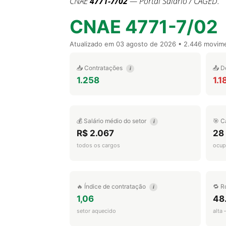
CNAE
4771-7/02
— Portal Salário / CAGED.
CNAE 4771-7/02
Atualizado em
03 agosto de 2026
• 2.446 movim
📥 Contratações
📤 D
i
1.258
1.1
💰 Salário médio do setor
🎯 C
i
R$ 2.067
28
todos os cargos
ocup
🔥 Índice de contratação
🔁 R
i
1,06
48
setor aquecido
alta