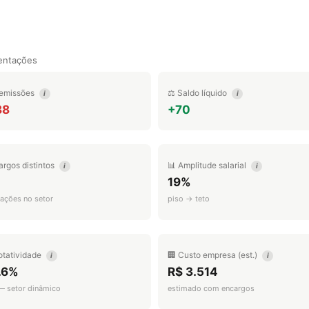
entações
emissões
⚖️ Saldo líquido
i
i
88
+70
argos distintos
📊 Amplitude salarial
i
i
19%
ações no setor
piso → teto
otatividade
🏢 Custo empresa (est.)
i
i
.6%
R$ 3.514
 — setor dinâmico
estimado com encargos