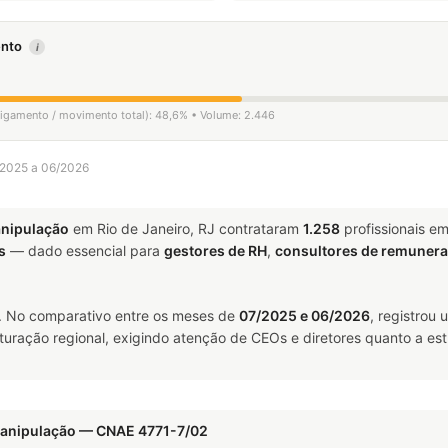
mento
i
sligamento / movimento total): 48,6% • Volume: 2.446
7/2025 a 06/2026
anipulação
em Rio de Janeiro, RJ contrataram
1.258
profissionais e
s
— dado essencial para
gestores de RH
,
consultores de remuner
. No comparativo entre os meses de
07/2025 e 06/2026
, registrou
uturação regional, exigindo atenção de CEOs e diretores quanto a est
Manipulação — CNAE 4771-7/02