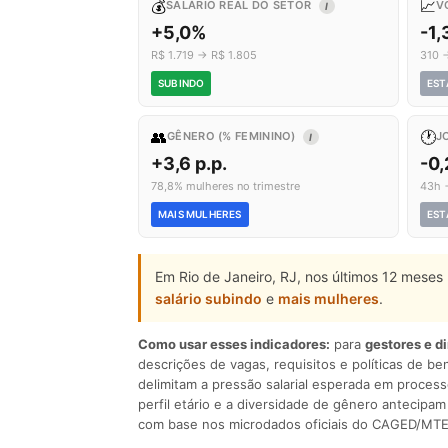
💰
📈
SALÁRIO REAL DO SETOR
V
I
+5,0%
-1
R$ 1.719 → R$ 1.805
310 
SUBINDO
EST
👥
🕐
GÊNERO (% FEMININO)
J
I
+3,6 p.p.
-0,
78,8% mulheres no trimestre
43h 
MAIS MULHERES
EST
Em Rio de Janeiro, RJ, nos últimos 12 meses
salário subindo
e
mais mulheres
.
Como usar esses indicadores:
para
gestores e d
descrições de vagas, requisitos e políticas de be
delimitam a pressão salarial esperada em process
perfil etário e a diversidade de gênero antecip
com base nos microdados oficiais do CAGED/MTE