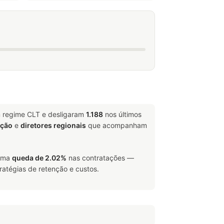
m regime CLT e desligaram
1.188
nos últimos
ação
e
diretores regionais
que acompanham
 uma
queda de 2.02%
nas contratações —
ratégias de retenção e custos.