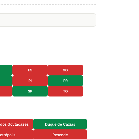
ES
GO
PI
PR
SP
TO
dos Goytacazes
Duque de Caxias
etrópolis
Resende