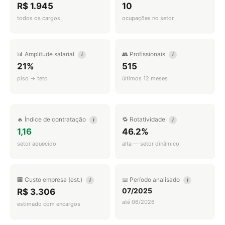
R$ 1.945
10
todos os cargos
ocupações no setor
📊 Amplitude salarial
👥 Profissionais
i
i
21%
515
piso → teto
últimos 12 meses
🔥 Índice de contratação
🔁 Rotatividade
i
i
1,16
46.2%
setor aquecido
alta — setor dinâmico
🏢 Custo empresa (est.)
📅 Período analisado
i
i
07/2025
R$ 3.306
até 06/2026
estimado com encargos