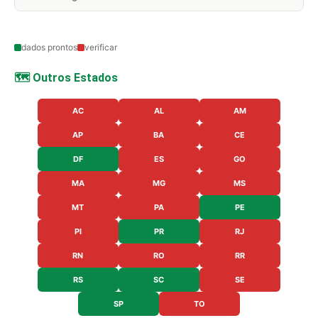
dados prontos
verificar
🗺️ Outros Estados
AC
AL
AM
AP
BA
CE
DF
ES
GO
MA
MG
MS
MT
PA
PE
PI
PR
RJ
RN
RO
RR
RS
SC
SE
SP
TO