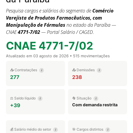
Pesquisa cargos e salários do segmento de
Comércio
Varejista de Produtos Farmacêuticos, com
Manipulação de Fórmulas
no estado da Paraíba —
CNAE
4771-7/02
— Portal Salário / CAGED.
CNAE 4771-7/02
Atualizado em
03 agosto de 2026
• 515 movimentações
📥 Contratações
📤 Demissões
i
i
277
238
⚖️ Saldo líquido
🔄 Situação
i
i
Com demanda restrita
+39
💰 Salário médio do setor
🎯 Cargos distintos
i
i