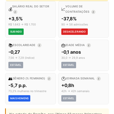
SALÁRIO REAL DO SETOR
VOLUME DE
💰
📈
CONTRATAÇÕES
I
I
+3,5%
-37,8%
R$ 1.643 → R$ 1.700
90 → 56 admissões
SUBINDO
DESACELERANDO
📚
🎂
ESCOLARIDADE
IDADE MÉDIA
I
I
-0,27
-0,1 anos
7,56 → 7,29 (índice)
30,0 → 29,9 anos
ESTÁVEL
ESTÁVEL
👥
🕐
GÊNERO (% FEMININO)
JORNADA SEMANAL
I
I
-5,7 p.p.
+0,8h
73,2% mulheres no trimestre
42h → 42h semanais
MAIS HOMENS
ESTÁVEL