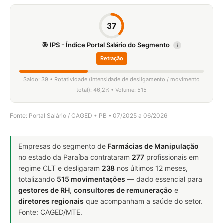
37
🎯 IPS - Índice Portal Salário do Segmento
i
Retração
Saldo: 39 • Rotatividade (intensidade de desligamento / movimento
total): 46,2% • Volume: 515
Fonte: Portal Salário / CAGED • PB • 07/2025 a 06/2026
Empresas do segmento de
Farmácias de Manipulação
no estado da Paraíba contrataram
277
profissionais em
regime CLT e desligaram
238
nos últimos 12 meses,
totalizando
515 movimentações
— dado essencial para
gestores de RH
,
consultores de remuneração
e
diretores regionais
que acompanham a saúde do setor.
Fonte: CAGED/MTE.