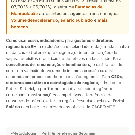
No estado da Paraíba, nos últimos 12 meses (trimestres
07/2025 a 06/2026), o setor de
Farmácias de
Manipulação
apresentou as seguintes transformações:
volume desacelerando
,
salário subindo
e
mais
homens
.
Como usar esses indicadores:
para
gestores e diretores
regionais de RH
, a evolução da escolaridade e da jornada sinaliza
mudanças estruturais que exigem ajuste em descrições de
vagas, requisitos e políticas de benefícios na localidade. Para
consultores de remuneração e headhunters
, o salário real do
setor e a variação de volume delimitam a pressão salarial
esperada em processos de recolocação regionais. Para
CEOs,
diretores executivos e estrategistas de negócio
, o Índice de
Futuro Setorial, o perfil etário e a diversidade de gênero
antecipam transformações competitivas e tendências de
consumo do próprio setor na região. Pesquisa exclusiva
Portal
Salário
com base nos microdados oficiais do CAGED/MTE.
Metodologia — Perfil & Tendências Setoriais