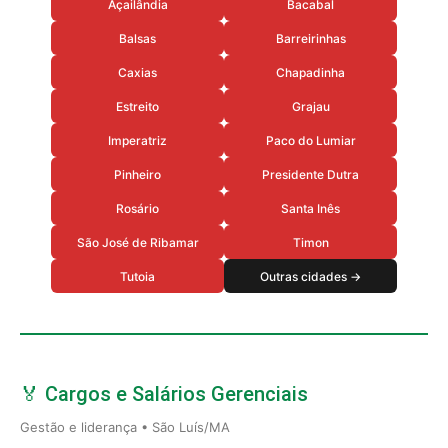
Açailândia
Bacabal
Balsas
Barreirinhas
Caxias
Chapadinha
Estreito
Grajau
Imperatriz
Paco do Lumiar
Pinheiro
Presidente Dutra
Rosário
Santa Inês
São José de Ribamar
Timon
Tutoia
Outras cidades →
🏅 Cargos e Salários Gerenciais
Gestão e liderança • São Luís/MA