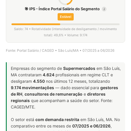
🎯 IPS - Índice Portal Salário do Segmento
i
Estável
Saldo: 74 • Rotatividade (intensidade de desligamento / movimento
total): 49,6% • Volume: 9.174
Fonte: Portal Salário / CAGED • São Luís/MA • 07/2025 a 06/2026
Empresas do segmento de
Supermercados
em São Luís,
MA contrataram
4.624
profissionais em regime CLT e
desligaram
4.550
nos últimos 12 meses, totalizando
9.174 movimentações
— dado essencial para
gestores
de RH
,
consultores de remuneração
e
diretores
regionais
que acompanham a saúde do setor. Fonte:
CAGED/MTE.
O setor está
com demanda restrita
em São Luís, MA. No
comparativo entre os meses de
07/2025 e 06/2026
,