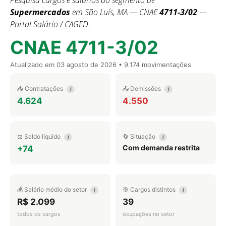
Pesquisa cargos e salários do segmento de
Supermercados
em São Luís, MA — CNAE
4711-3/02
—
Portal Salário / CAGED.
CNAE 4711-3/02
Atualizado em
03 agosto de 2026
• 9.174 movimentações
📥 Contratações
📤 Demissões
i
i
4.624
4.550
⚖️ Saldo líquido
🔄 Situação
i
i
Com demanda restrita
+74
💰 Salário médio do setor
🎯 Cargos distintos
i
i
R$ 2.099
39
todos os cargos
ocupações no setor