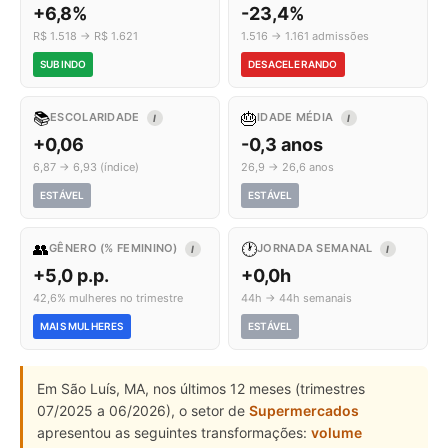
+6,8%
-23,4%
R$ 1.518 → R$ 1.621
1.516 → 1.161 admissões
SUBINDO
DESACELERANDO
📚
🎂
ESCOLARIDADE
IDADE MÉDIA
I
I
+0,06
-0,3 anos
6,87 → 6,93 (índice)
26,9 → 26,6 anos
ESTÁVEL
ESTÁVEL
👥
🕐
GÊNERO (% FEMININO)
JORNADA SEMANAL
I
I
+5,0 p.p.
+0,0h
42,6% mulheres no trimestre
44h → 44h semanais
MAIS MULHERES
ESTÁVEL
Em São Luís, MA, nos últimos 12 meses (trimestres
07/2025 a 06/2026), o setor de
Supermercados
apresentou as seguintes transformações:
volume