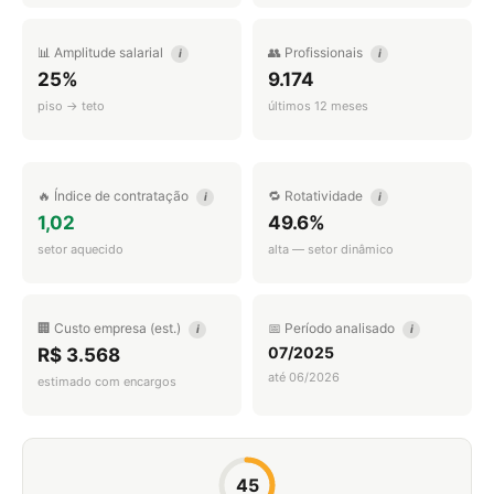
📊 Amplitude salarial
👥 Profissionais
i
i
25%
9.174
piso → teto
últimos 12 meses
🔥 Índice de contratação
🔁 Rotatividade
i
i
1,02
49.6%
setor aquecido
alta — setor dinâmico
🏢 Custo empresa (est.)
📅 Período analisado
i
i
07/2025
R$ 3.568
até 06/2026
estimado com encargos
45