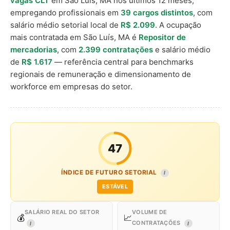
vagas CLT
em São Luís, MA nos últimos 12 meses,
empregando profissionais em
39 cargos distintos
, com
salário médio setorial local de
R$ 2.099
. A ocupação
mais contratada em São Luís, MA é
Repositor de
mercadorias
, com
2.399 contratações
e salário médio
de
R$ 1.617
— referência central para benchmarks
regionais de remuneração e dimensionamento de
workforce em empresas do setor.
47
ÍNDICE DE FUTURO SETORIAL
I
ESTÁVEL
SALÁRIO REAL DO SETOR
VOLUME DE
💰
📈
CONTRATAÇÕES
I
I