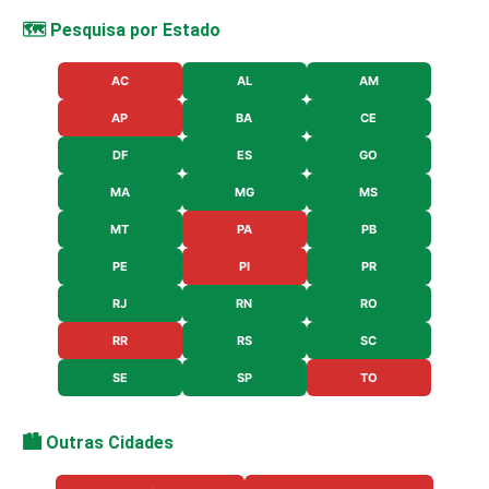
🗺️ Pesquisa por Estado
AC
AL
AM
AP
BA
CE
DF
ES
GO
MA
MG
MS
MT
PA
PB
PE
PI
PR
RJ
RN
RO
RR
RS
SC
SE
SP
TO
🏙️ Outras Cidades