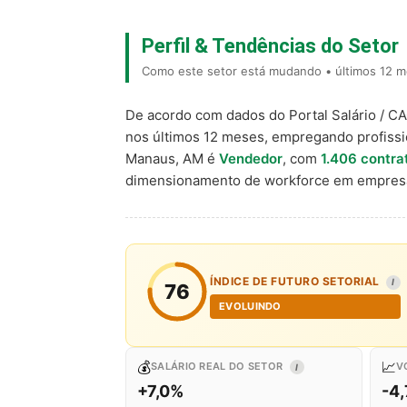
Perfil & Tendências do Setor
Como este setor está mudando • últimos 12 
De acordo com dados do Portal Salário / C
nos últimos 12 meses, empregando profiss
Manaus, AM é
Vendedor
, com
1.406 contra
dimensionamento de workforce em empresa
ÍNDICE DE FUTURO SETORIAL
I
76
EVOLUINDO
💰
📈
SALÁRIO REAL DO SETOR
V
I
+7,0%
-4