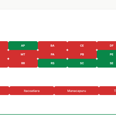
AP
BA
CE
DF
MT
PA
PB
PE
RR
RS
SC
SE
Itacoatiara
Manacapuru
T