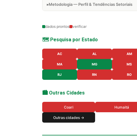
Metodologia — Perfil & Tendências Setoriais
dados prontos
verificar
🗺️ Pesquisa por Estado
AC
AL
AM
MA
MG
MS
RJ
RN
RO
🏙️ Outras Cidades
Coari
Humaitá
Outras cidades →