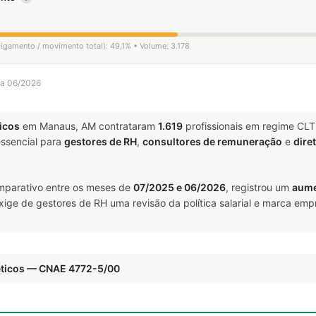
ligamento / movimento total): 49,1% • Volume: 3.178
 a 06/2026
icos
em Manaus, AM contrataram
1.619
profissionais em regime CLT
ssencial para
gestores de RH
,
consultores de remuneração
e
dire
parativo entre os meses de
07/2025 e 06/2026
, registrou um
aume
exige de gestores de RH uma revisão da política salarial e marca em
éticos — CNAE 4772-5/00