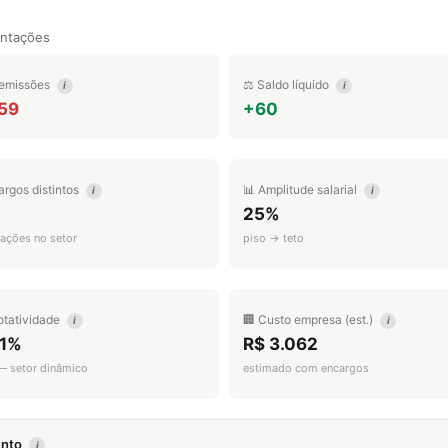
entações
emissões
⚖️ Saldo líquido
i
i
559
+60
argos distintos
📊 Amplitude salarial
i
i
25%
ações no setor
piso → teto
otatividade
🏢 Custo empresa (est.)
i
i
.1%
R$ 3.062
 — setor dinâmico
estimado com encargos
mento
i