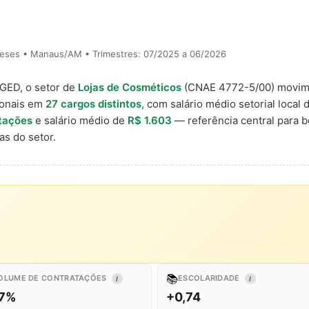
meses • Manaus/AM • Trimestres: 07/2025 a 06/2026
AGED, o setor de
Lojas de Cosméticos
(CNAE 4772-5/00) movi
ionais em
27 cargos distintos
, com salário médio setorial local
tações
e salário médio de
R$ 1.603
— referência central para 
s do setor.
📚
OLUME DE CONTRATAÇÕES
ESCOLARIDADE
I
I
,7%
+0,74