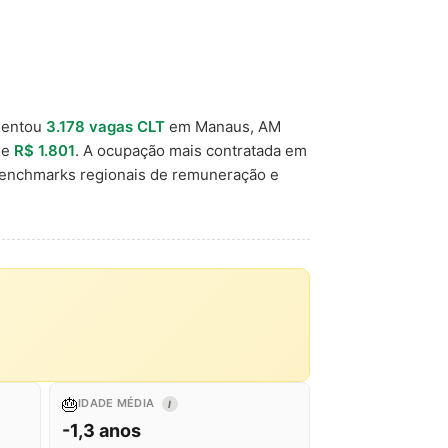
mentou
3.178 vagas CLT
em Manaus, AM
 de
R$ 1.801
. A ocupação mais contratada em
benchmarks regionais de remuneração e
🎂
IDADE MÉDIA
I
-1,3 anos