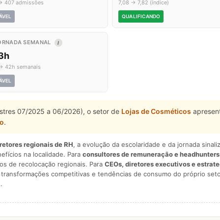
→ 407 admissões
7,08 → 7,82 (índice)
ÁVEL
QUALIFICANDO
ORNADA SEMANAL
I
,3h
→ 42h semanais
ÁVEL
stres 07/2025 a 06/2026), o setor de
Lojas de Cosméticos
apresent
do
.
iretores regionais de RH
, a evolução da escolaridade e da jornada sina
nefícios na localidade. Para
consultores de remuneração e headhunters
os de recolocação regionais. Para
CEOs, diretores executivos e estrat
am transformações competitivas e tendências de consumo do próprio seto
.