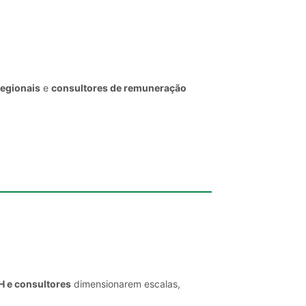
regionais
e
consultores de remuneração
H e consultores
dimensionarem escalas,