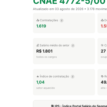
CNAE 4772-5/00
Atualizado em
03 agosto de 2026
• 3.178 movim
📥 Contratações
📤 D
i
1.619
1.
💰 Salário médio do setor
🎯 C
i
R$ 1.801
27
todos os cargos
ocup
🔥 Índice de contratação
🔁 R
i
1,04
49
setor aquecido
alta
🎯 IPS - Índice Portal Salário do Seg