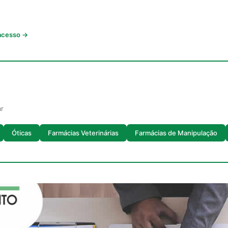
 acesso →
ar
Óticas
Farmácias Veterinárias
Farmácias de Manipulação