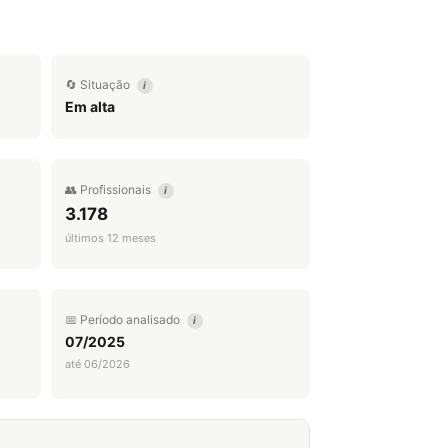
🔄 Situação
i
Em alta
👥 Profissionais
i
3.178
últimos 12 meses
📅 Período analisado
i
07/2025
até 06/2026