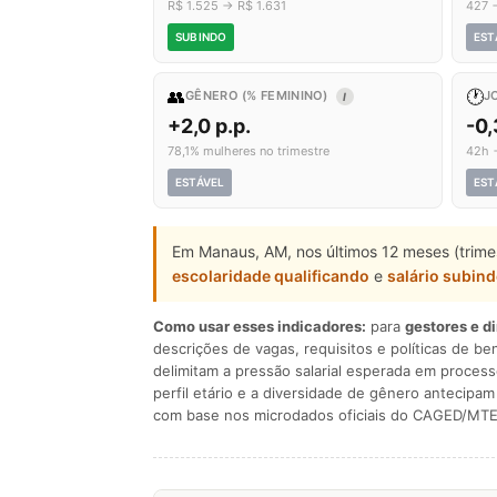
R$ 1.525 → R$ 1.631
427 
SUBINDO
EST
👥
🕐
GÊNERO (% FEMININO)
J
I
+2,0 p.p.
-0
78,1% mulheres no trimestre
42h 
ESTÁVEL
EST
Em Manaus, AM, nos últimos 12 meses (trime
escolaridade qualificando
e
salário subin
Como usar esses indicadores:
para
gestores e d
descrições de vagas, requisitos e políticas de be
delimitam a pressão salarial esperada em process
perfil etário e a diversidade de gênero antecip
com base nos microdados oficiais do CAGED/MTE