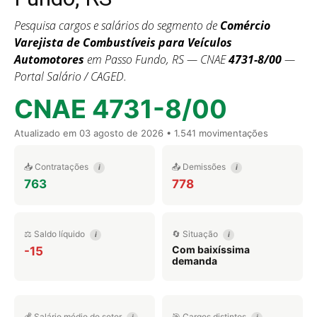
Pesquisa cargos e salários do segmento de
Comércio
Varejista de Combustíveis para Veículos
Automotores
em Passo Fundo, RS — CNAE
4731-8/00
—
Portal Salário / CAGED.
CNAE 4731-8/00
Atualizado em
03 agosto de 2026
• 1.541 movimentações
📥 Contratações
📤 Demissões
i
i
763
778
⚖️ Saldo líquido
🔄 Situação
i
i
Com baixíssima
-15
demanda
💰 Salário médio do setor
🎯 Cargos distintos