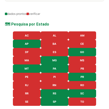
dados prontos
verificar
🗺️ Pesquisa por Estado
AC
AL
AM
AP
BA
CE
DF
ES
GO
MA
MG
MS
MT
PA
PB
PE
PI
PR
RJ
RN
RO
RR
RS
SC
SE
SP
TO