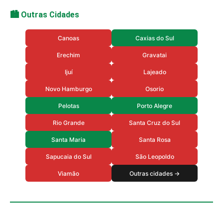
🏙️ Outras Cidades
Canoas
Caxias do Sul
Erechim
Gravatai
Ijuí
Lajeado
Novo Hamburgo
Osorio
Pelotas
Porto Alegre
Rio Grande
Santa Cruz do Sul
Santa Maria
Santa Rosa
Sapucaia do Sul
São Leopoldo
Viamão
Outras cidades →