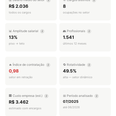
i
i
R$ 2.036
8
todos os cargos
ocupações no setor
📊 Amplitude salarial
👥 Profissionais
i
i
13%
1.541
piso → teto
últimos 12 meses
🔥 Índice de contratação
🔁 Rotatividade
i
i
0,98
49.5%
setor em retração
alta — setor dinâmico
🏢 Custo empresa (est.)
📅 Período analisado
i
i
07/2025
R$ 3.462
até 06/2026
estimado com encargos