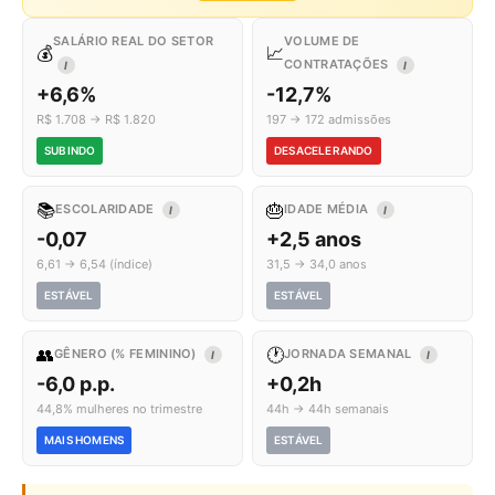
SALÁRIO REAL DO SETOR
VOLUME DE
💰
📈
CONTRATAÇÕES
I
I
+6,6%
-12,7%
R$ 1.708 → R$ 1.820
197 → 172 admissões
SUBINDO
DESACELERANDO
📚
🎂
ESCOLARIDADE
IDADE MÉDIA
I
I
-0,07
+2,5 anos
6,61 → 6,54 (índice)
31,5 → 34,0 anos
ESTÁVEL
ESTÁVEL
👥
🕐
GÊNERO (% FEMININO)
JORNADA SEMANAL
I
I
-6,0 p.p.
+0,2h
44,8% mulheres no trimestre
44h → 44h semanais
MAIS HOMENS
ESTÁVEL