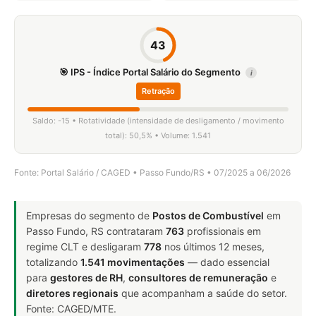
43
🎯 IPS - Índice Portal Salário do Segmento
i
Retração
Saldo: -15 • Rotatividade (intensidade de desligamento / movimento
total): 50,5% • Volume: 1.541
Fonte: Portal Salário / CAGED • Passo Fundo/RS • 07/2025 a 06/2026
Empresas do segmento de
Postos de Combustível
em
Passo Fundo, RS contrataram
763
profissionais em
regime CLT e desligaram
778
nos últimos 12 meses,
totalizando
1.541 movimentações
— dado essencial
para
gestores de RH
,
consultores de remuneração
e
diretores regionais
que acompanham a saúde do setor.
Fonte: CAGED/MTE.