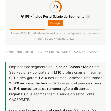
38
🎯 IPS - Índice Portal Salário do Segmento
i
Retração
Saldo: -100 • Rotatividade (intensidade de desligamento / movimento
total): 52,2% • Volume: 2.320
Fonte: Portal Salário / CAGED • São Paulo/SP • 07/2025 a 06/2026
Empresas do segmento de
Lojas de Bolsas e Malas
em
São Paulo, SP contrataram
1.110
profissionais em regime
CLT e desligaram
1.210
nos últimos 12 meses, totalizando
2.320 movimentações
— dado essencial para
gestores
de RH
,
consultores de remuneração
e
diretores
regionais
que acompanham a saúde do setor. Fonte:
CAGED/MTE.
O setor está
com demanda restrita
em São Paulo, SP.