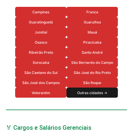
Campinas
Franca
Guaratinguetá
Guarulhos
Jundiaí
Mauá
Osasco
Piracicaba
Ribeirão Preto
Santo André
Sorocaba
São Bernardo do Campo
São Caetano do Sul
São José do Rio Preto
São José dos Campos
São Roque
Votorantim
Outras cidades →
🏅 Cargos e Salários Gerenciais