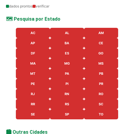
dados prontos
verificar
🗺️ Pesquisa por Estado
AC
AL
AM
AP
BA
CE
DF
ES
GO
MA
MG
MS
MT
PA
PB
PE
PI
PR
RJ
RN
RO
RR
RS
SC
SE
SP
TO
🏙️ Outras Cidades