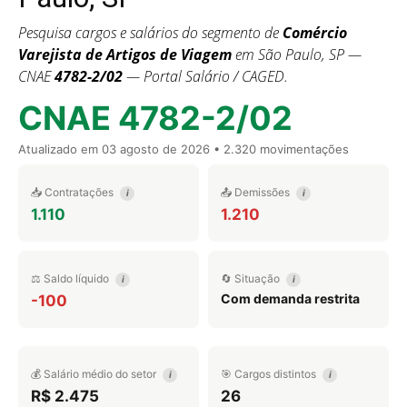
Pesquisa cargos e salários do segmento de
Comércio
Varejista de Artigos de Viagem
em São Paulo, SP —
CNAE
4782-2/02
— Portal Salário / CAGED.
CNAE 4782-2/02
Atualizado em
03 agosto de 2026
• 2.320 movimentações
📥 Contratações
📤 Demissões
i
i
1.110
1.210
⚖️ Saldo líquido
🔄 Situação
i
i
Com demanda restrita
-100
💰 Salário médio do setor
🎯 Cargos distintos
i
i
R$ 2.475
26