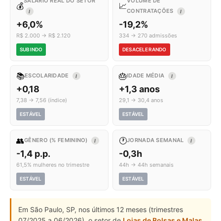
SALÁRIO REAL DO SETOR
VOLUME DE
💰
📈
CONTRATAÇÕES
I
I
+6,0%
-19,2%
R$ 2.000 → R$ 2.120
334 → 270 admissões
SUBINDO
DESACELERANDO
📚
🎂
ESCOLARIDADE
IDADE MÉDIA
I
I
+0,18
+1,3 anos
7,38 → 7,56 (índice)
29,1 → 30,4 anos
ESTÁVEL
ESTÁVEL
👥
🕐
GÊNERO (% FEMININO)
JORNADA SEMANAL
I
I
-1,4 p.p.
-0,3h
61,5% mulheres no trimestre
44h → 44h semanais
ESTÁVEL
ESTÁVEL
Em São Paulo, SP, nos últimos 12 meses (trimestres
07/2025 a 06/2026), o setor de
Lojas de Bolsas e Malas