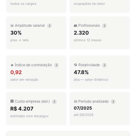
todos os cargos
ocupações no setor
📊 Amplitude salarial
👥 Profissionais
i
i
30%
2.320
piso → teto
últimos 12 meses
🔥 Índice de contratação
🔁 Rotatividade
i
i
0,92
47.8%
setor em retração
alta — setor dinâmico
🏢 Custo empresa (est.)
📅 Período analisado
i
i
07/2025
R$ 4.207
até 06/2026
estimado com encargos