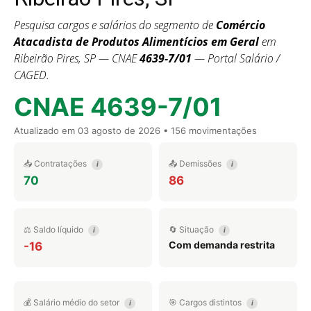
Pesquisa cargos e salários do segmento de
Comércio
Atacadista de Produtos Alimentícios em Geral
em
Ribeirão Pires, SP — CNAE
4639-7/01
— Portal Salário /
CAGED.
CNAE 4639-7/01
Atualizado em
03 agosto de 2026
• 156 movimentações
📥 Contratações
📤 Demissões
i
i
70
86
⚖️ Saldo líquido
🔄 Situação
i
i
Com demanda restrita
-16
💰 Salário médio do setor
🎯 Cargos distintos
i
i