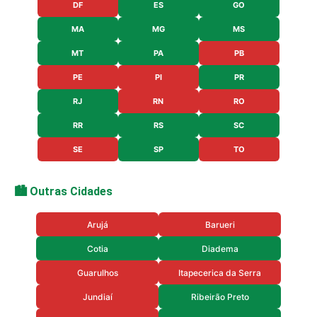
DF
ES
GO
MA
MG
MS
MT
PA
PB
PE
PI
PR
RJ
RN
RO
RR
RS
SC
SE
SP
TO
🏙️ Outras Cidades
Arujá
Barueri
Cotia
Diadema
Guarulhos
Itapecerica da Serra
Jundiaí
Ribeirão Preto