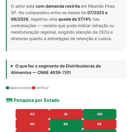
O setor está
com demanda restrita
em Ribeirão Pires,
SP. No comparativo entre os meses de
07/2025 e
06/2026
, registrou uma
queda de 57.14%
nas
contratações — cenário que pode indicar retração ou
reestruturação regional, exigindo atenção de CEOs e
diretores quanto a estratégias de retenção e custos.
O que faz o segmento de Distribuidoras de
Alimentos — CNAE 4639-7/01
dados prontos
verificar
🗺️ Pesquisa por Estado
AC
AL
AM
AP
BA
CE