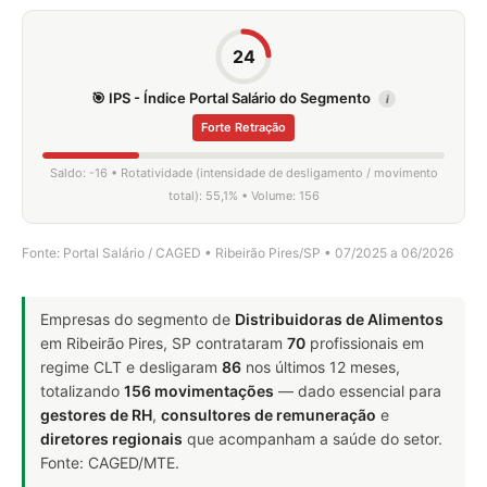
24
🎯 IPS - Índice Portal Salário do Segmento
i
Forte Retração
Saldo: -16 • Rotatividade (intensidade de desligamento / movimento
total): 55,1% • Volume: 156
Fonte: Portal Salário / CAGED • Ribeirão Pires/SP • 07/2025 a 06/2026
Empresas do segmento de
Distribuidoras de Alimentos
em Ribeirão Pires, SP contrataram
70
profissionais em
regime CLT e desligaram
86
nos últimos 12 meses,
totalizando
156 movimentações
— dado essencial para
gestores de RH
,
consultores de remuneração
e
diretores regionais
que acompanham a saúde do setor.
Fonte: CAGED/MTE.