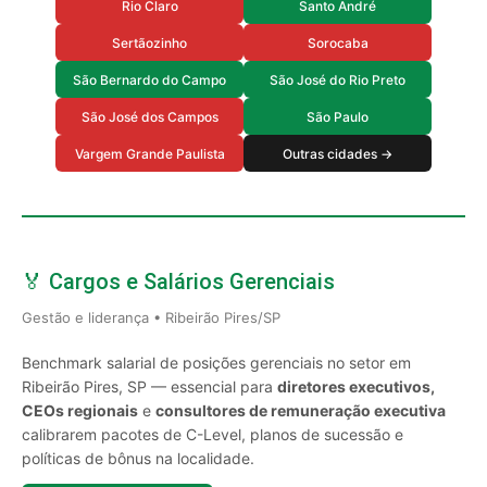
Rio Claro
Santo André
Sertãozinho
Sorocaba
São Bernardo do Campo
São José do Rio Preto
São José dos Campos
São Paulo
Vargem Grande Paulista
Outras cidades →
🏅 Cargos e Salários Gerenciais
Gestão e liderança • Ribeirão Pires/SP
Benchmark salarial de posições gerenciais no setor em
Ribeirão Pires, SP — essencial para
diretores executivos,
CEOs regionais
e
consultores de remuneração executiva
calibrarem pacotes de C-Level, planos de sucessão e
políticas de bônus na localidade.