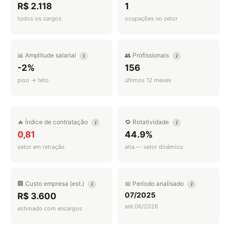
R$ 2.118
1
todos os cargos
ocupações no setor
📊 Amplitude salarial
👥 Profissionais
i
i
-2%
156
piso → teto
últimos 12 meses
🔥 Índice de contratação
🔁 Rotatividade
i
i
0,81
44.9%
setor em retração
alta — setor dinâmico
🏢 Custo empresa (est.)
📅 Período analisado
i
i
07/2025
R$ 3.600
até 06/2026
estimado com encargos