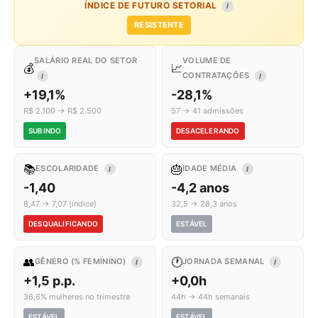
ÍNDICE DE FUTURO SETORIAL
I
RESISTENTE
SALÁRIO REAL DO SETOR
VOLUME DE
💰
📈
CONTRATAÇÕES
I
I
+19,1%
-28,1%
R$ 2.100 → R$ 2.500
57 → 41 admissões
SUBINDO
DESACELERANDO
📚
🎂
ESCOLARIDADE
IDADE MÉDIA
I
I
-1,40
-4,2 anos
8,47 → 7,07 (índice)
32,5 → 28,3 anos
DESQUALIFICANDO
ESTÁVEL
👥
🕐
GÊNERO (% FEMININO)
JORNADA SEMANAL
I
I
+1,5 p.p.
+0,0h
36,6% mulheres no trimestre
44h → 44h semanais
ESTÁVEL
ESTÁVEL