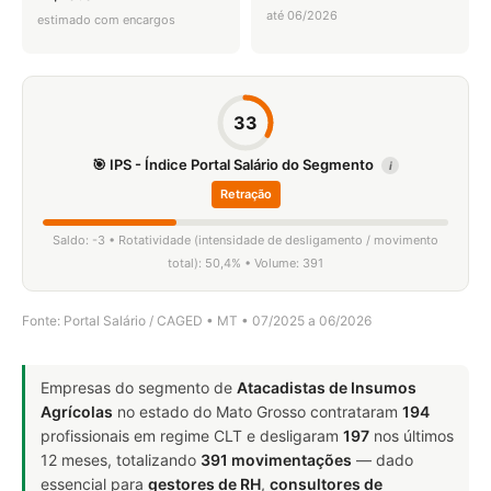
até 06/2026
estimado com encargos
33
🎯 IPS - Índice Portal Salário do Segmento
i
Retração
Saldo: -3 • Rotatividade (intensidade de desligamento / movimento
total): 50,4% • Volume: 391
Fonte: Portal Salário / CAGED • MT • 07/2025 a 06/2026
Empresas do segmento de
Atacadistas de Insumos
Agrícolas
no estado do Mato Grosso contrataram
194
profissionais em regime CLT e desligaram
197
nos últimos
12 meses, totalizando
391 movimentações
— dado
essencial para
gestores de RH
,
consultores de