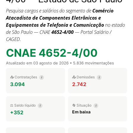
Pesquisa cargos e salários do segmento de
Comércio
Atacadista de Componentes Eletrônicos e
Equipamentos de Telefonia e Comunicação
no estado
de São Paulo — CNAE
4652-4/00
— Portal Salário /
CAGED.
CNAE 4652-4/00
Atualizado em
03 agosto de 2026
• 5.836 movimentações
📥 Contratações
📤 Demissões
i
i
3.094
2.742
⚖️ Saldo líquido
🔄 Situação
i
i
Em baixa
+352