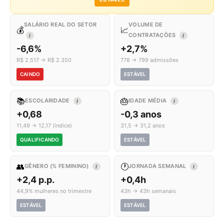
SALÁRIO REAL DO SETOR
VOLUME DE
💰
📈
CONTRATAÇÕES
I
I
-6,6%
+2,7%
R$ 2.517 → R$ 2.350
778 → 799 admissões
CAINDO
ESTÁVEL
📚
🎂
ESCOLARIDADE
IDADE MÉDIA
I
I
+0,68
-0,3 anos
11,49 → 12,17 (índice)
31,5 → 31,2 anos
QUALIFICANDO
ESTÁVEL
👥
🕐
GÊNERO (% FEMININO)
JORNADA SEMANAL
I
I
+2,4 p.p.
+0,4h
44,9% mulheres no trimestre
43h → 43h semanais
ESTÁVEL
ESTÁVEL