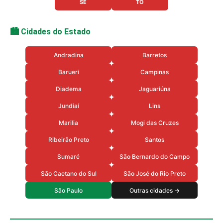
SE
TO
🏙️ Cidades do Estado
Andradina
Barretos
Barueri
Campinas
Diadema
Jaguariúna
Jundiaí
Lins
Marilia
Mogi das Cruzes
Ribeirão Preto
Santos
Sumaré
São Bernardo do Campo
São Caetano do Sul
São José do Rio Preto
São Paulo
Outras cidades →