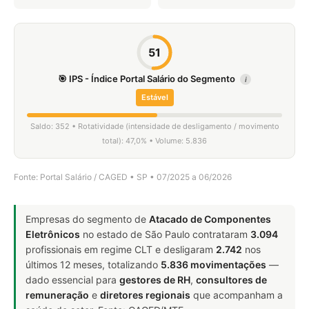
51
🎯 IPS - Índice Portal Salário do Segmento
i
Estável
Saldo: 352 • Rotatividade (intensidade de desligamento / movimento
total): 47,0% • Volume: 5.836
Fonte: Portal Salário / CAGED • SP • 07/2025 a 06/2026
Empresas do segmento de
Atacado de Componentes
Eletrônicos
no estado de São Paulo contrataram
3.094
profissionais em regime CLT e desligaram
2.742
nos
últimos 12 meses, totalizando
5.836 movimentações
—
dado essencial para
gestores de RH
,
consultores de
remuneração
e
diretores regionais
que acompanham a