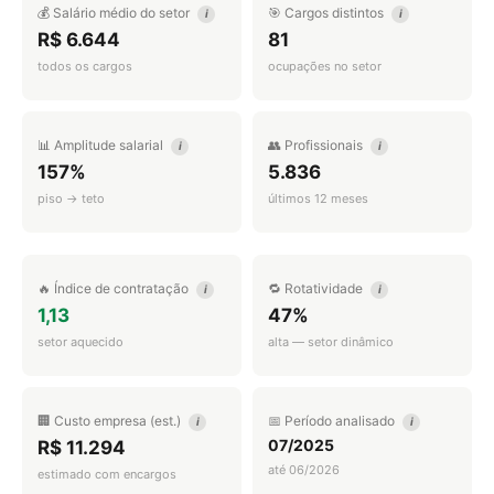
💰 Salário médio do setor
🎯 Cargos distintos
i
i
R$ 6.644
81
todos os cargos
ocupações no setor
📊 Amplitude salarial
👥 Profissionais
i
i
157%
5.836
piso → teto
últimos 12 meses
🔥 Índice de contratação
🔁 Rotatividade
i
i
1,13
47%
setor aquecido
alta — setor dinâmico
🏢 Custo empresa (est.)
📅 Período analisado
i
i
07/2025
R$ 11.294
até 06/2026
estimado com encargos