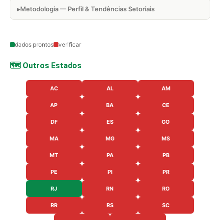
Metodologia — Perfil & Tendências Setoriais
dados prontos
verificar
🗺️ Outros Estados
AC
AL
AM
AP
BA
CE
DF
ES
GO
MA
MG
MS
MT
PA
PB
PE
PI
PR
RJ
RN
RO
RR
RS
SC