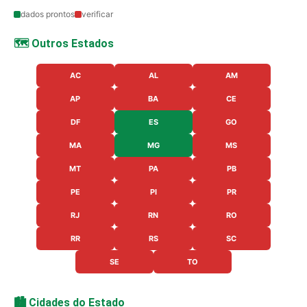
dados prontos
verificar
🗺️ Outros Estados
AC
AL
AM
AP
BA
CE
DF
ES
GO
MA
MG
MS
MT
PA
PB
PE
PI
PR
RJ
RN
RO
RR
RS
SC
SE
TO
🏙️ Cidades do Estado