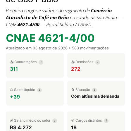
Pesquisa cargos e salários do segmento de
Comércio
Atacadista de Café em Grão
no estado de São Paulo —
CNAE
4621-4/00
— Portal Salário / CAGED.
CNAE 4621-4/00
Atualizado em
03 agosto de 2026
• 583 movimentações
📥 Contratações
📤 Demissões
i
i
311
272
⚖️ Saldo líquido
🔄 Situação
i
i
Com altíssima demanda
+39
💰 Salário médio do setor
🎯 Cargos distintos
i
i
R$ 4.272
18