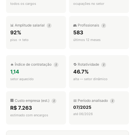
todos os cargos
ocupações no setor
📊 Amplitude salarial
👥 Profissionais
i
i
92%
583
piso → teto
últimos 12 meses
🔥 Índice de contratação
🔁 Rotatividade
i
i
1,14
46.7%
setor aquecido
alta — setor dinâmico
🏢 Custo empresa (est.)
📅 Período analisado
i
i
07/2025
R$ 7.263
até 06/2026
estimado com encargos