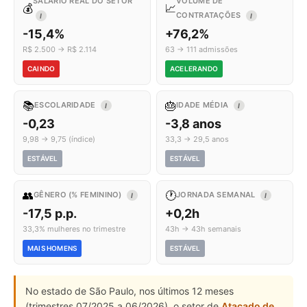
SALÁRIO REAL DO SETOR
VOLUME DE
💰
📈
CONTRATAÇÕES
I
I
-15,4%
+76,2%
R$ 2.500 → R$ 2.114
63 → 111 admissões
CAINDO
ACELERANDO
📚
🎂
ESCOLARIDADE
IDADE MÉDIA
I
I
-0,23
-3,8 anos
9,98 → 9,75 (índice)
33,3 → 29,5 anos
ESTÁVEL
ESTÁVEL
👥
🕐
GÊNERO (% FEMININO)
JORNADA SEMANAL
I
I
-17,5 p.p.
+0,2h
33,3% mulheres no trimestre
43h → 43h semanais
MAIS HOMENS
ESTÁVEL
No estado de São Paulo, nos últimos 12 meses
(trimestres 07/2025 a 06/2026), o setor de
Atacado de