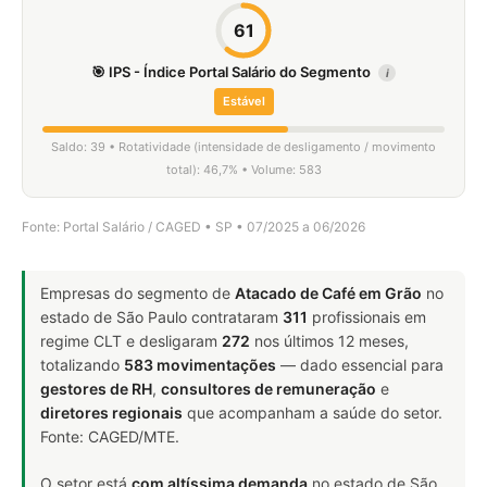
61
🎯 IPS - Índice Portal Salário do Segmento
i
Estável
Saldo: 39 • Rotatividade (intensidade de desligamento / movimento
total): 46,7% • Volume: 583
Fonte: Portal Salário / CAGED • SP • 07/2025 a 06/2026
Empresas do segmento de
Atacado de Café em Grão
no
estado de São Paulo contrataram
311
profissionais em
regime CLT e desligaram
272
nos últimos 12 meses,
totalizando
583 movimentações
— dado essencial para
gestores de RH
,
consultores de remuneração
e
diretores regionais
que acompanham a saúde do setor.
Fonte: CAGED/MTE.
O setor está
com altíssima demanda
no estado de São