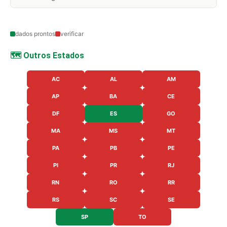
dados prontos
verificar
🗺️ Outros Estados
AC
AL
AM
AP
BA
CE
DF
ES
GO
MA
MS
MT
PA
PB
PE
PI
PR
RJ
RN
RO
RR
RS
SC
SE
SP
TO