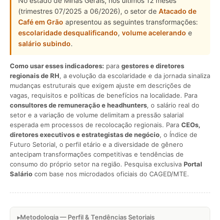
No estado de Minas Gerais, nos últimos 12 meses
(trimestres 07/2025 a 06/2026), o setor de
Atacado de
Café em Grão
apresentou as seguintes transformações:
escolaridade desqualificando
,
volume acelerando
e
salário subindo
.
Como usar esses indicadores:
para
gestores e diretores
regionais de RH
, a evolução da escolaridade e da jornada sinaliza
mudanças estruturais que exigem ajuste em descrições de
vagas, requisitos e políticas de benefícios na localidade. Para
consultores de remuneração e headhunters
, o salário real do
setor e a variação de volume delimitam a pressão salarial
esperada em processos de recolocação regionais. Para
CEOs,
diretores executivos e estrategistas de negócio
, o Índice de
Futuro Setorial, o perfil etário e a diversidade de gênero
antecipam transformações competitivas e tendências de
consumo do próprio setor na região. Pesquisa exclusiva
Portal
Salário
com base nos microdados oficiais do CAGED/MTE.
Metodologia — Perfil & Tendências Setoriais