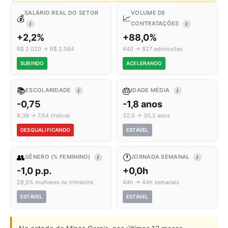
SALÁRIO REAL DO SETOR
VOLUME DE
💰
📈
CONTRATAÇÕES
I
I
+2,2%
+88,0%
R$ 2.020 → R$ 2.064
440 → 827 admissões
SUBINDO
ACELERANDO
📚
🎂
ESCOLARIDADE
IDADE MÉDIA
I
I
-0,75
-1,8 anos
8,39 → 7,64 (índice)
32,0 → 30,2 anos
DESQUALIFICANDO
ESTÁVEL
👥
🕐
GÊNERO (% FEMININO)
JORNADA SEMANAL
I
I
-1,0 p.p.
+0,0h
28,5% mulheres no trimestre
44h → 44h semanais
ESTÁVEL
ESTÁVEL