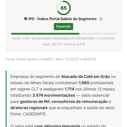
65
🎯 IPS - Índice Portal Salário do Segmento
i
Expansão
Saldo: 246 • Rotatividade (intensidade de desligamento / movimento
total): 46,7% • Volume: 3.674
Fonte: Portal Salário / CAGED • MG • 07/2025 a 06/2026
Empresas do segmento de
Atacado de Café em Grão
no
estado de Minas Gerais contrataram
1.960
profissionais
em regime CLT e desligaram
1.714
nos últimos 12 meses,
totalizando
3.674 movimentações
— dado essencial
para
gestores de RH
,
consultores de remuneração
e
diretores regionais
que acompanham a saúde do setor.
Fonte: CAGED/MTE.
O setor está
com altíssima demanda
no estado de