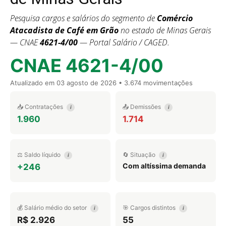
Pesquisa cargos e salários do segmento de
Comércio
Atacadista de Café em Grão
no estado de Minas Gerais
— CNAE
4621-4/00
— Portal Salário / CAGED.
CNAE 4621-4/00
Atualizado em
03 agosto de 2026
• 3.674 movimentações
📥 Contratações
📤 Demissões
i
i
1.960
1.714
⚖️ Saldo líquido
🔄 Situação
i
i
Com altíssima demanda
+246
💰 Salário médio do setor
🎯 Cargos distintos
i
i
R$ 2.926
55