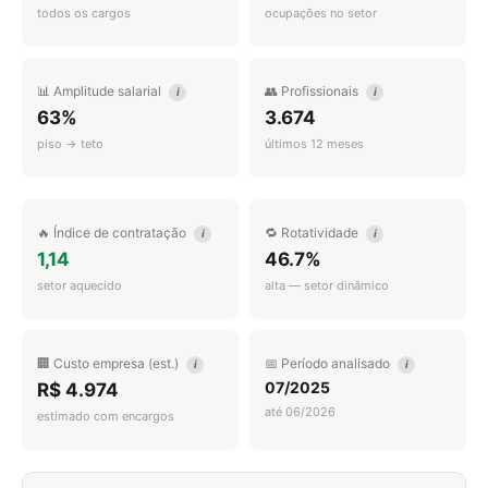
todos os cargos
ocupações no setor
📊 Amplitude salarial
👥 Profissionais
i
i
63%
3.674
piso → teto
últimos 12 meses
🔥 Índice de contratação
🔁 Rotatividade
i
i
1,14
46.7%
setor aquecido
alta — setor dinâmico
🏢 Custo empresa (est.)
📅 Período analisado
i
i
07/2025
R$ 4.974
até 06/2026
estimado com encargos