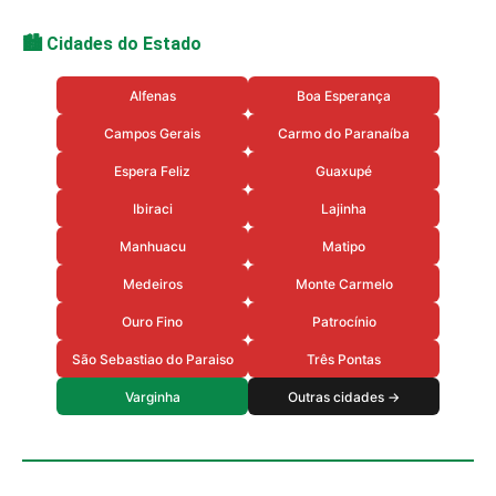
🏙️ Cidades do Estado
Alfenas
Boa Esperança
Campos Gerais
Carmo do Paranaíba
Espera Feliz
Guaxupé
Ibiraci
Lajinha
Manhuacu
Matipo
Medeiros
Monte Carmelo
Ouro Fino
Patrocínio
São Sebastiao do Paraiso
Três Pontas
Varginha
Outras cidades →