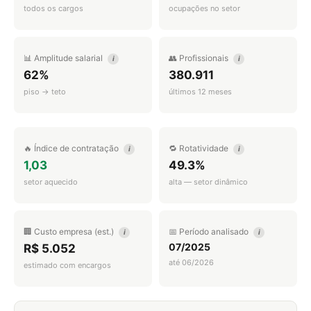
todos os cargos
ocupações no setor
📊 Amplitude salarial
👥 Profissionais
i
i
62%
380.911
piso → teto
últimos 12 meses
🔥 Índice de contratação
🔁 Rotatividade
i
i
1,03
49.3%
setor aquecido
alta — setor dinâmico
🏢 Custo empresa (est.)
📅 Período analisado
i
i
07/2025
R$ 5.052
até 06/2026
estimado com encargos