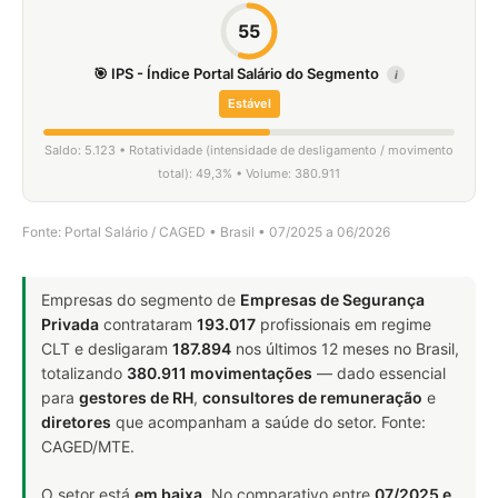
55
🎯 IPS - Índice Portal Salário do Segmento
i
Estável
Saldo: 5.123 • Rotatividade (intensidade de desligamento / movimento
total): 49,3% • Volume: 380.911
Fonte: Portal Salário / CAGED • Brasil • 07/2025 a 06/2026
Empresas do segmento de
Empresas de Segurança
Privada
contrataram
193.017
profissionais em regime
CLT e desligaram
187.894
nos últimos 12 meses no Brasil,
totalizando
380.911 movimentações
— dado essencial
para
gestores de RH
,
consultores de remuneração
e
diretores
que acompanham a saúde do setor. Fonte:
CAGED/MTE.
O setor está
em baixa
. No comparativo entre
07/2025 e