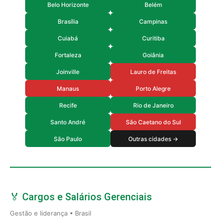
Belo Horizonte
Belém
Brasília
Campinas
Cuiabá
Curitiba
Fortaleza
Goiânia
Joinville
Lauro de Freitas
Manaus
Porto Alegre
Recife
Rio de Janeiro
Santo André
São Caetano do Sul
São Paulo
Outras cidades →
🏅 Cargos e Salários Gerenciais
Gestão e liderança • Brasil