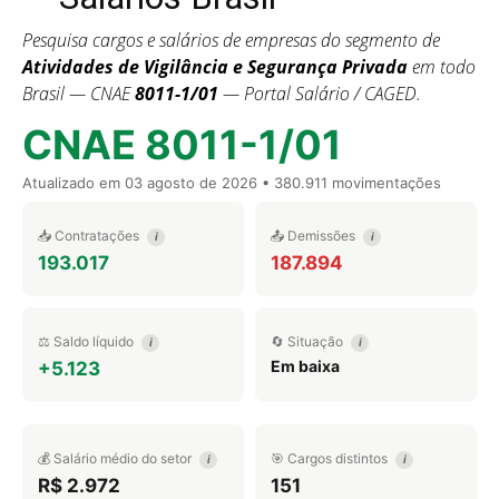
Pesquisa cargos e salários de empresas do segmento de
Atividades de Vigilância e Segurança Privada
em todo
Brasil — CNAE
8011-1/01
— Portal Salário / CAGED.
CNAE 8011-1/01
Atualizado em
03 agosto de 2026
• 380.911 movimentações
📥 Contratações
📤 Demissões
i
i
193.017
187.894
⚖️ Saldo líquido
🔄 Situação
i
i
Em baixa
+5.123
💰 Salário médio do setor
🎯 Cargos distintos
i
i
R$ 2.972
151