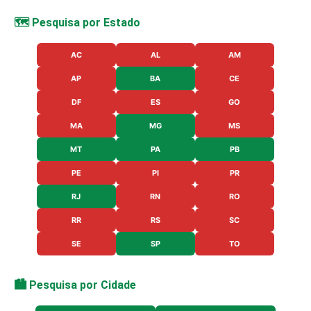
🗺️ Pesquisa por Estado
AC
AL
AM
AP
BA
CE
DF
ES
GO
MA
MG
MS
MT
PA
PB
PE
PI
PR
RJ
RN
RO
RR
RS
SC
SE
SP
TO
🏙️ Pesquisa por Cidade