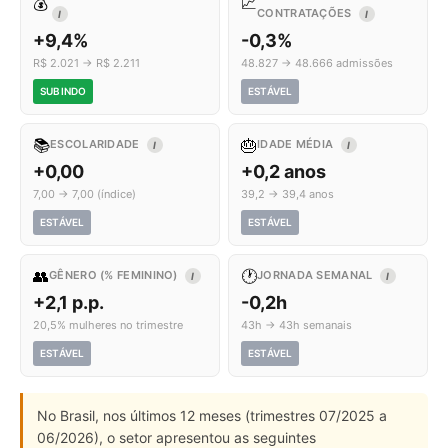
💰
📈
CONTRATAÇÕES
I
I
+9,4%
-0,3%
R$ 2.021 → R$ 2.211
48.827 → 48.666 admissões
SUBINDO
ESTÁVEL
📚
🎂
ESCOLARIDADE
IDADE MÉDIA
I
I
+0,00
+0,2 anos
7,00 → 7,00 (índice)
39,2 → 39,4 anos
ESTÁVEL
ESTÁVEL
👥
🕐
GÊNERO (% FEMININO)
JORNADA SEMANAL
I
I
+2,1 p.p.
-0,2h
20,5% mulheres no trimestre
43h → 43h semanais
ESTÁVEL
ESTÁVEL
No Brasil, nos últimos 12 meses (trimestres 07/2025 a
06/2026), o setor apresentou as seguintes