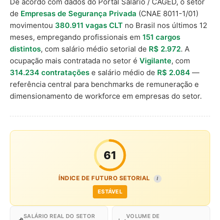
De acordo com dados do Portal Salário / CAGED, o setor
de
Empresas de Segurança Privada
(CNAE 8011-1/01)
movimentou
380.911 vagas CLT
no Brasil nos últimos 12
meses, empregando profissionais em
151 cargos
distintos
, com salário médio setorial de
R$ 2.972
. A
ocupação mais contratada no setor é
Vigilante
, com
314.234 contratações
e salário médio de
R$ 2.084
—
referência central para benchmarks de remuneração e
dimensionamento de workforce em empresas do setor.
61
ÍNDICE DE FUTURO SETORIAL
I
ESTÁVEL
SALÁRIO REAL DO SETOR
VOLUME DE