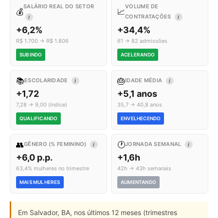
SALÁRIO REAL DO SETOR
VOLUME DE
💰
📈
CONTRATAÇÕES
I
I
+6,2%
+34,4%
R$ 1.700 → R$ 1.806
61 → 82 admissões
SUBINDO
ACELERANDO
📚
🎂
ESCOLARIDADE
IDADE MÉDIA
I
I
+1,72
+5,1 anos
7,28 → 9,00 (índice)
35,7 → 40,8 anos
QUALIFICANDO
ENVELHECENDO
👥
🕐
GÊNERO (% FEMININO)
JORNADA SEMANAL
I
I
+6,0 p.p.
+1,6h
63,4% mulheres no trimestre
42h → 43h semanais
MAIS MULHERES
AUMENTANDO
Em Salvador, BA, nos últimos 12 meses (trimestres