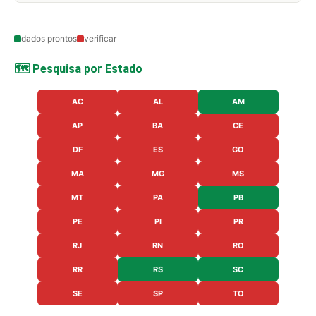
dados prontos
verificar
🗺️ Pesquisa por Estado
AC
AL
AM
AP
BA
CE
DF
ES
GO
MA
MG
MS
MT
PA
PB
PE
PI
PR
RJ
RN
RO
RR
RS
SC
SE
SP
TO