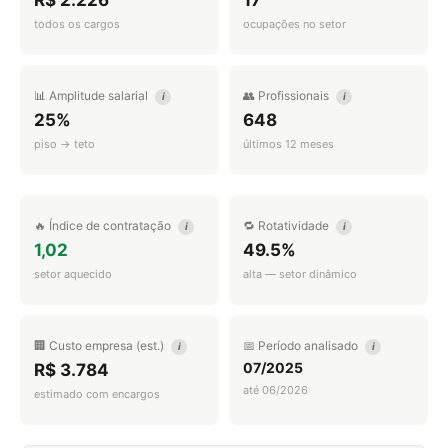
R$ 2.226
17
todos os cargos
ocupações no setor
📊 Amplitude salarial
👥 Profissionais
i
i
25%
648
piso → teto
últimos 12 meses
🔥 Índice de contratação
🔁 Rotatividade
i
i
1,02
49.5%
setor aquecido
alta — setor dinâmico
🏢 Custo empresa (est.)
📅 Período analisado
i
i
07/2025
R$ 3.784
até 06/2026
estimado com encargos