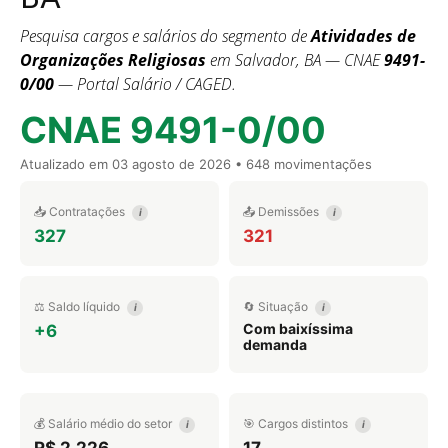
Pesquisa cargos e salários do segmento de
Atividades de
Organizações Religiosas
em Salvador, BA — CNAE
9491-
0/00
— Portal Salário / CAGED.
CNAE 9491-0/00
Atualizado em
03 agosto de 2026
• 648 movimentações
📥 Contratações
📤 Demissões
i
i
327
321
⚖️ Saldo líquido
🔄 Situação
i
i
Com baixíssima
+6
demanda
💰 Salário médio do setor
🎯 Cargos distintos
i
i