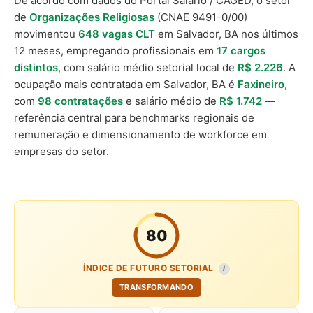
De acordo com dados do Portal Salário / CAGED, o setor
de
Organizações Religiosas
(CNAE 9491-0/00)
movimentou
648 vagas CLT
em Salvador, BA nos últimos
12 meses, empregando profissionais em
17 cargos
distintos
, com salário médio setorial local de
R$ 2.226
. A
ocupação mais contratada em Salvador, BA é
Faxineiro
,
com
98 contratações
e salário médio de
R$ 1.742
—
referência central para benchmarks regionais de
remuneração e dimensionamento de workforce em
empresas do setor.
80
ÍNDICE DE FUTURO SETORIAL
I
TRANSFORMANDO