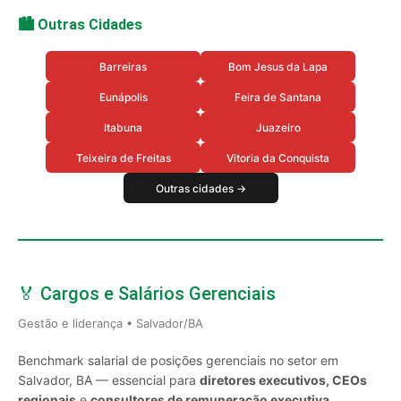
🏙️ Outras Cidades
Barreiras
Bom Jesus da Lapa
Eunápolis
Feira de Santana
Itabuna
Juazeiro
Teixeira de Freitas
Vitoria da Conquista
Outras cidades →
🏅 Cargos e Salários Gerenciais
Gestão e liderança • Salvador/BA
Benchmark salarial de posições gerenciais no setor em
Salvador, BA — essencial para
diretores executivos, CEOs
regionais
e
consultores de remuneração executiva