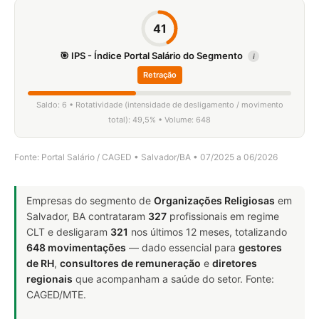
41
🎯 IPS - Índice Portal Salário do Segmento
i
Retração
Saldo: 6 • Rotatividade (intensidade de desligamento / movimento
total): 49,5% • Volume: 648
Fonte: Portal Salário / CAGED • Salvador/BA • 07/2025 a 06/2026
Empresas do segmento de
Organizações Religiosas
em
Salvador, BA contrataram
327
profissionais em regime
CLT e desligaram
321
nos últimos 12 meses, totalizando
648 movimentações
— dado essencial para
gestores
de RH
,
consultores de remuneração
e
diretores
regionais
que acompanham a saúde do setor. Fonte:
CAGED/MTE.