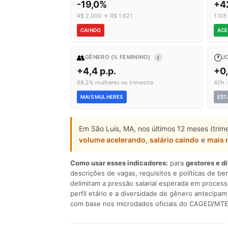
-19,0%
+4
R$ 2.000 → R$ 1.621
1.10
CAINDO
ACE
👥
🕐
GÊNERO (% FEMININO)
J
I
+4,4 p.p.
+0
68,2% mulheres no trimestre
40h 
MAIS MULHERES
EST
Em São Luís, MA, nos últimos 12 meses (trim
volume acelerando
,
salário caindo
e
mais 
Como usar esses indicadores:
para
gestores e d
descrições de vagas, requisitos e políticas de be
delimitam a pressão salarial esperada em process
perfil etário e a diversidade de gênero antecip
com base nos microdados oficiais do CAGED/MTE