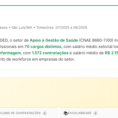
eses • São Luís/MA • Trimestres: 07/2025 a 06/2026
AGED, o setor de
Apoio à Gestão de Saúde
(CNAE 8660-7/00) 
issionais em
70 cargos distintos
, com salário médio setorial l
enfermagem
, com
1.572 contratações
e salário médio de
R$ 2.1
to de workforce em empresas do setor.
📚
OLUME DE CONTRATAÇÕES
ESCOLARIDADE
I
I