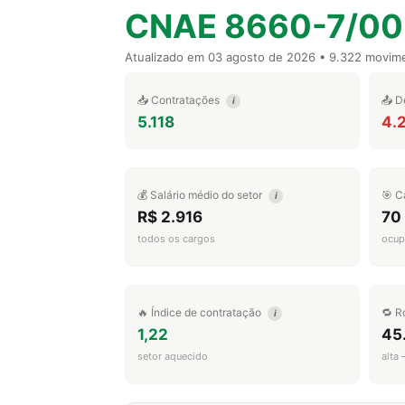
CNAE 8660-7/00
Atualizado em
03 agosto de 2026
• 9.322 movim
📥 Contratações
📤 D
i
5.118
4.
💰 Salário médio do setor
🎯 C
i
R$ 2.916
70
todos os cargos
ocup
🔥 Índice de contratação
🔁 R
i
1,22
45
setor aquecido
alta