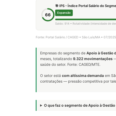
🎯 IPS - Índice Portal Salário do Seg
Expansão
66
Saldo: 914 • Rotatividade (intensidade de d
Fonte: Portal Salário / CAGED • São Luís/MA • 07/202
Empresas do segmento de
Apoio à Gestão 
meses, totalizando
9.322 movimentações
—
saúde do setor. Fonte: CAGED/MTE.
O setor está
com altíssima demanda
em São
contratações — pressão competitiva por tale
O que faz o segmento de Apoio à Gestã