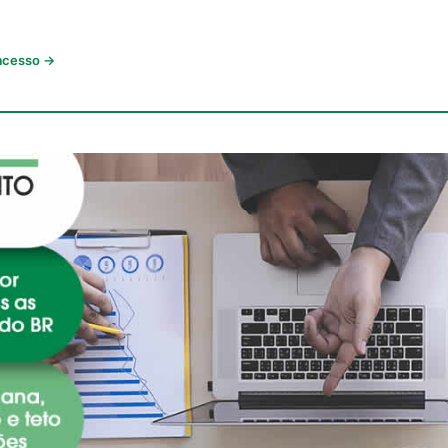
 acesso →