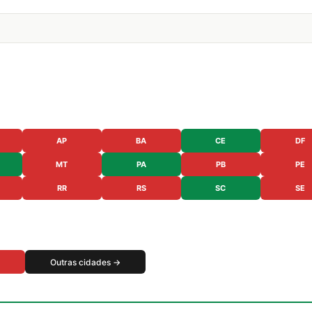
AP
BA
CE
DF
MT
PA
PB
PE
RR
RS
SC
SE
Outras cidades →