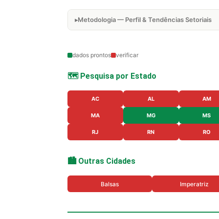
Metodologia — Perfil & Tendências Setoriais
dados prontos
verificar
🗺️ Pesquisa por Estado
AC
AL
AM
MA
MG
MS
RJ
RN
RO
🏙️ Outras Cidades
Balsas
Imperatriz