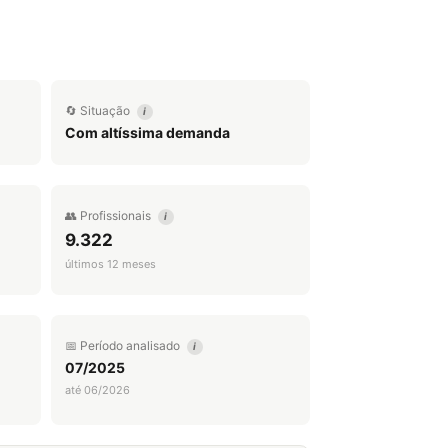
🔄 Situação
i
Com altíssima demanda
👥 Profissionais
i
9.322
últimos 12 meses
📅 Período analisado
i
07/2025
até 06/2026