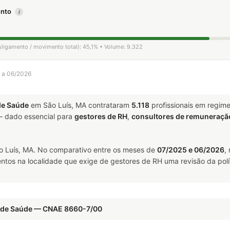
mento
i
esligamento / movimento total): 45,1% • Volume: 9.322
5 a 06/2026
de Saúde
em São Luís, MA contrataram
5.118
profissionais em regim
 dado essencial para
gestores de RH
,
consultores de remuneraçã
 Luís, MA. No comparativo entre os meses de
07/2025 e 06/2026
,
ntos na localidade que exige de gestores de RH uma revisão da polí
o de Saúde — CNAE 8660-7/00