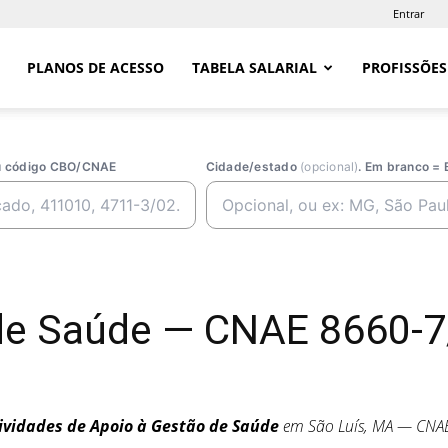
Entrar
PLANOS DE ACESSO
TABELA SALARIAL
PROFISSÕES
ou código CBO/CNAE
Cidade/estado
(opcional)
. Em branco = 
de Saúde — CNAE 8660-7/
ividades de Apoio à Gestão de Saúde
em São Luís, MA — CNA