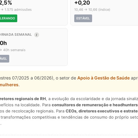
2,5%
+0,20
5 → 1.575 admissões
10,46 → 10,66 (índice)
LERANDO
ESTÁVEL
ORNADA SEMANAL
I
,0h
→ 40h semanais
ÁVEL
estres 07/2025 a 06/2026), o setor de
Apoio à Gestão de Saúde
apr
mulheres
.
iretores regionais de RH
, a evolução da escolaridade e da jornada sina
nefícios na localidade. Para
consultores de remuneração e headhunters
os de recolocação regionais. Para
CEOs, diretores executivos e estrat
am transformações competitivas e tendências de consumo do próprio seto
.