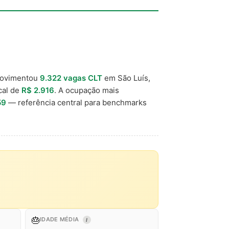
movimentou
9.322 vagas CLT
em São Luís,
ocal de
R$ 2.916
. A ocupação mais
59
— referência central para benchmarks
🎂
IDADE MÉDIA
I