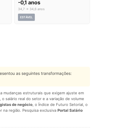
-0,1 anos
34,7 → 34,6 anos
ESTÁVEL
esentou as seguintes transformações:
liza mudanças estruturais que exigem ajuste em
, o salário real do setor e a variação de volume
egistas de negócio
, o Índice de Futuro Setorial, o
r na região. Pesquisa exclusiva
Portal Salário