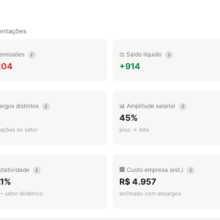
entações
emissões
⚖️ Saldo líquido
i
i
204
+914
argos distintos
📊 Amplitude salarial
i
i
45%
ações no setor
piso → teto
otatividade
🏢 Custo empresa (est.)
i
i
.1%
R$ 4.957
 — setor dinâmico
estimado com encargos