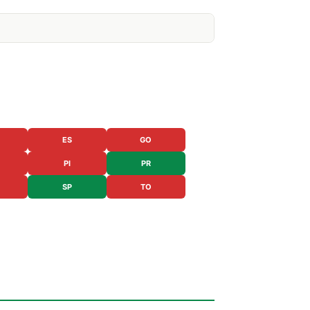
ES
GO
PI
PR
SP
TO