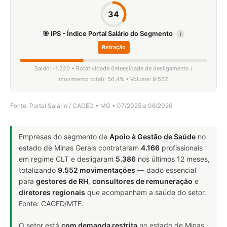
34
🎯 IPS - Índice Portal Salário do Segmento
i
Retração
Saldo: -1.220 • Rotatividade (intensidade de desligamento /
movimento total): 56,4% • Volume: 9.552
Fonte: Portal Salário / CAGED • MG • 07/2025 a 06/2026
Empresas do segmento de
Apoio à Gestão de Saúde
no
estado de Minas Gerais contrataram
4.166
profissionais
em regime CLT e desligaram
5.386
nos últimos 12 meses,
totalizando
9.552 movimentações
— dado essencial
para
gestores de RH
,
consultores de remuneração
e
diretores regionais
que acompanham a saúde do setor.
Fonte: CAGED/MTE.
O setor está
com demanda restrita
no estado de Minas