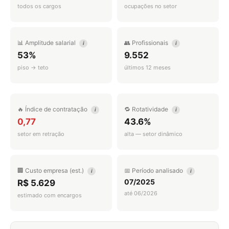
todos os cargos
ocupações no setor
📊 Amplitude salarial
👥 Profissionais
i
i
53%
9.552
piso → teto
últimos 12 meses
🔥 Índice de contratação
🔁 Rotatividade
i
i
0,77
43.6%
setor em retração
alta — setor dinâmico
🏢 Custo empresa (est.)
📅 Período analisado
i
i
07/2025
R$ 5.629
até 06/2026
estimado com encargos