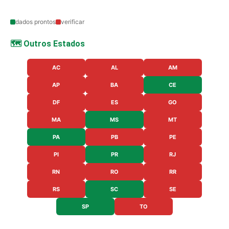
dados prontos
verificar
🗺️ Outros Estados
AC
AL
AM
AP
BA
CE
DF
ES
GO
MA
MS
MT
PA
PB
PE
PI
PR
RJ
RN
RO
RR
RS
SC
SE
SP
TO