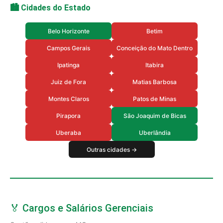
🏙️ Cidades do Estado
Belo Horizonte
Betim
Campos Gerais
Conceição do Mato Dentro
Ipatinga
Itabira
Juiz de Fora
Matias Barbosa
Montes Claros
Patos de Minas
Pirapora
São Joaquim de Bicas
Uberaba
Uberlândia
Outras cidades →
🏅 Cargos e Salários Gerenciais