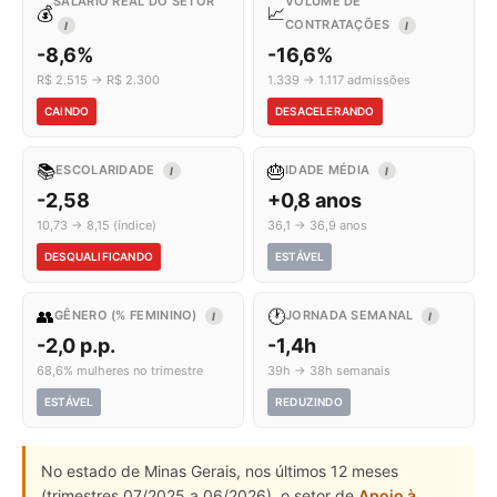
SALÁRIO REAL DO SETOR
VOLUME DE
💰
📈
CONTRATAÇÕES
I
I
-8,6%
-16,6%
R$ 2.515 → R$ 2.300
1.339 → 1.117 admissões
CAINDO
DESACELERANDO
📚
🎂
ESCOLARIDADE
IDADE MÉDIA
I
I
-2,58
+0,8 anos
10,73 → 8,15 (índice)
36,1 → 36,9 anos
DESQUALIFICANDO
ESTÁVEL
👥
🕐
GÊNERO (% FEMININO)
JORNADA SEMANAL
I
I
-2,0 p.p.
-1,4h
68,6% mulheres no trimestre
39h → 38h semanais
ESTÁVEL
REDUZINDO
No estado de Minas Gerais, nos últimos 12 meses
(trimestres 07/2025 a 06/2026), o setor de
Apoio à