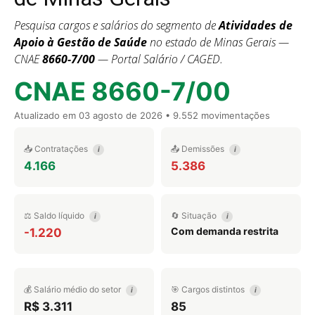
Pesquisa cargos e salários do segmento de
Atividades de
Apoio à Gestão de Saúde
no estado de Minas Gerais —
CNAE
8660-7/00
— Portal Salário / CAGED.
CNAE 8660-7/00
Atualizado em
03 agosto de 2026
• 9.552 movimentações
📥 Contratações
📤 Demissões
i
i
4.166
5.386
⚖️ Saldo líquido
🔄 Situação
i
i
Com demanda restrita
-1.220
💰 Salário médio do setor
🎯 Cargos distintos
i
i
R$ 3.311
85