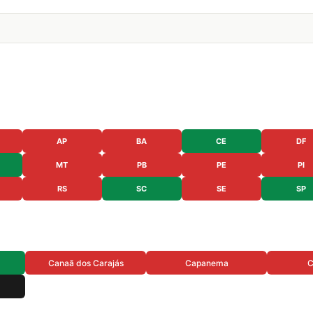
AP
BA
CE
DF
MT
PB
PE
PI
RS
SC
SE
SP
Canaã dos Carajás
Capanema
C