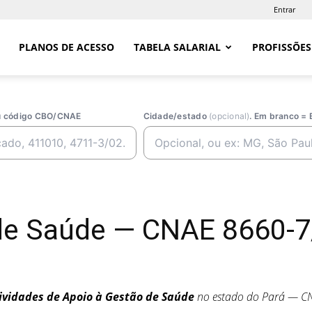
Entrar
PLANOS DE ACESSO
TABELA SALARIAL
PROFISSÕES
ou código CBO/CNAE
Cidade/estado
(opcional)
. Em branco = 
de Saúde — CNAE 8660-7
ividades de Apoio à Gestão de Saúde
no estado do Pará — C