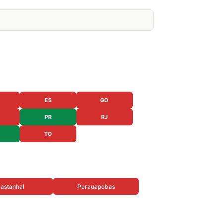
ES
GO
PR
RJ
TO
astanhal
Parauapebas