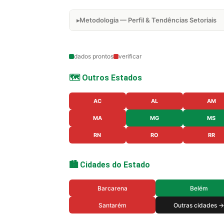
Metodologia — Perfil & Tendências Setoriais
dados prontos
verificar
🗺️ Outros Estados
AC
AL
AM
MA
MG
MS
RN
RO
RR
🏙️ Cidades do Estado
Barcarena
Belém
Santarém
Outras cidades →