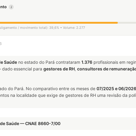
mento
i
esligamento / movimento total): 39,6% • Volume: 2.277
6
de Saúde
no estado do Pará contrataram
1.376
profissionais em reg
 dado essencial para
gestores de RH
,
consultores de remuneraçã
ado do Pará. No comparativo entre os meses de
07/2025 e 06/202
ntos na localidade que exige de gestores de RH uma revisão da polí
o de Saúde — CNAE 8660-7/00