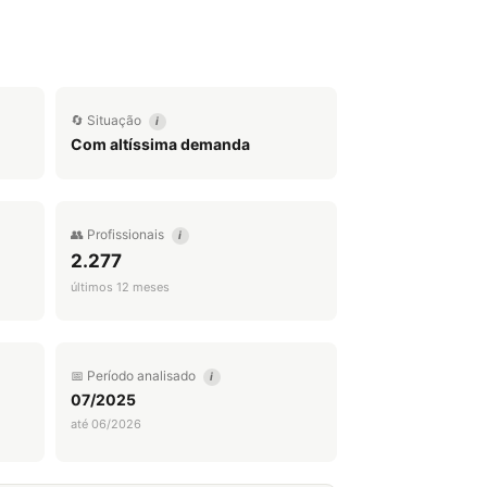
🔄 Situação
i
Com altíssima demanda
👥 Profissionais
i
2.277
últimos 12 meses
📅 Período analisado
i
07/2025
até 06/2026