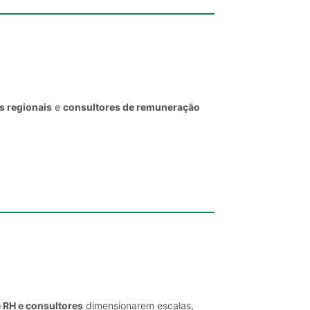
s regionais
e
consultores de remuneração
e RH e consultores
dimensionarem escalas,