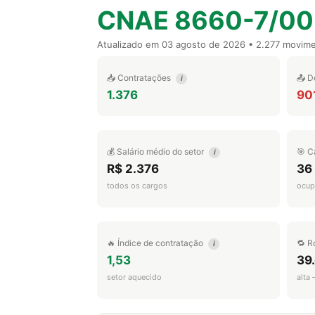
CNAE 8660-7/00
Atualizado em
03 agosto de 2026
• 2.277 movim
📥 Contratações
📤 D
i
1.376
90
💰 Salário médio do setor
🎯 C
i
R$ 2.376
36
todos os cargos
ocup
🔥 Índice de contratação
🔁 R
i
1,53
39
setor aquecido
alta