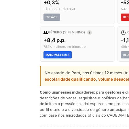
+0,3%
-5
R$ 1.855 → R$ 1.860
537 
ESTÁVEL
DES
👥
🕐
GÊNERO (% FEMININO)
J
I
+8,4 p.p.
-1,
78,1% mulheres no trimestre
40h 
MAIS MULHERES
RED
No estado do Pará, nos últimos 12 meses (t
escolaridade qualificando
,
volume desace
Como usar esses indicadores:
para
gestores e d
descrições de vagas, requisitos e políticas de be
delimitam a pressão salarial esperada em process
perfil etário e a diversidade de gênero antecip
com base nos microdados oficiais do CAGED/MTE