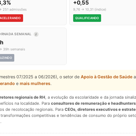
3,3%
+0,55
→ 251 admissões
9,76 → 10,31 (índice)
ACELERANDO
QUALIFICANDO
ORNADA SEMANAL
I
1h
→ 39h semanais
UZINDO
rimestres 07/2025 a 06/2026), o setor de
Apoio à Gestão de Saúde
a
lerando
e
mais mulheres
.
iretores regionais de RH
, a evolução da escolaridade e da jornada sina
nefícios na localidade. Para
consultores de remuneração e headhunters
os de recolocação regionais. Para
CEOs, diretores executivos e estrat
am transformações competitivas e tendências de consumo do próprio seto
.