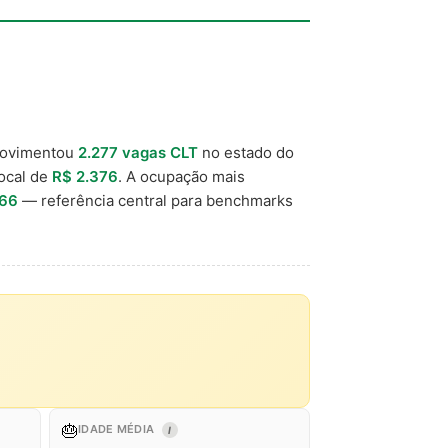
movimentou
2.277 vagas CLT
no estado do
local de
R$ 2.376
. A ocupação mais
966
— referência central para benchmarks
🎂
IDADE MÉDIA
I