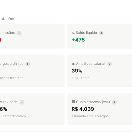
entações
emissões
⚖️ Saldo líquido
i
i
1
+475
argos distintos
📊 Amplitude salarial
i
i
39%
ações no setor
piso → teto
otatividade
🏢 Custo empresa (est.)
i
i
.6%
R$ 4.039
 — setor dinâmico
estimado com encargos