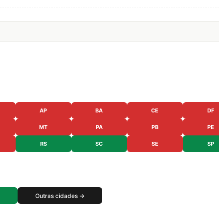
AP
BA
CE
DF
MT
PA
PB
PE
RS
SC
SE
SP
Outras cidades →