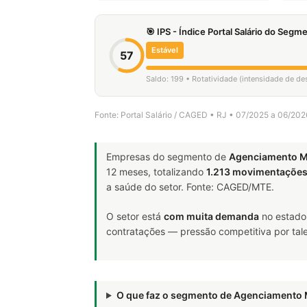
🎯 IPS - Índice Portal Salário do Seg
Estável
57
Saldo: 199 • Rotatividade (intensidade de de
Fonte: Portal Salário / CAGED • RJ • 07/2025 a 06/202
Empresas do segmento de
Agenciamento M
12 meses, totalizando
1.213 movimentaçõe
a saúde do setor. Fonte: CAGED/MTE.
O setor está
com muita demanda
no estado
contratações — pressão competitiva por tale
O que faz o segmento de Agenciamento