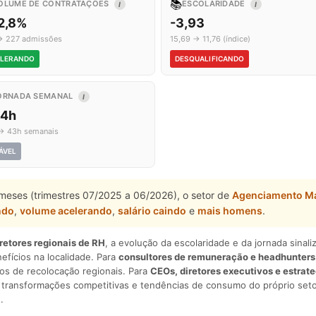
📚
OLUME DE CONTRATAÇÕES
ESCOLARIDADE
I
I
2,8%
-3,93
→ 227 admissões
15,69 → 11,76 (índice)
LERANDO
DESQUALIFICANDO
ORNADA SEMANAL
I
,4h
→ 43h semanais
ÁVEL
 meses (trimestres 07/2025 a 06/2026), o setor de
Agenciamento Ma
ndo
,
volume acelerando
,
salário caindo
e
mais homens
.
iretores regionais de RH
, a evolução da escolaridade e da jornada sina
nefícios na localidade. Para
consultores de remuneração e headhunters
os de recolocação regionais. Para
CEOs, diretores executivos e estrat
am transformações competitivas e tendências de consumo do próprio seto
.