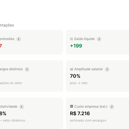
ntações
emissões
⚖️ Saldo líquido
i
i
7
+199
argos distintos
📊 Amplitude salarial
i
i
70%
ações no setor
piso → teto
otatividade
🏢 Custo empresa (est.)
i
i
.8%
R$ 7.216
 — setor dinâmico
estimado com encargos