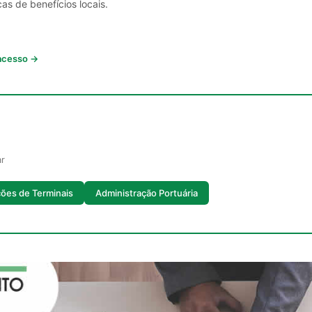
cas de benefícios locais.
 acesso →
ar
ões de Terminais
Administração Portuária