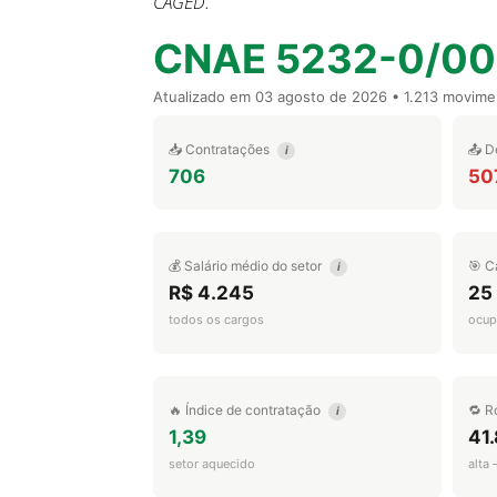
CAGED.
CNAE 5232-0/00
Atualizado em
03 agosto de 2026
• 1.213 movime
📥 Contratações
📤 D
i
706
50
💰 Salário médio do setor
🎯 C
i
R$ 4.245
25
todos os cargos
ocup
🔥 Índice de contratação
🔁 R
i
1,39
41
setor aquecido
alta