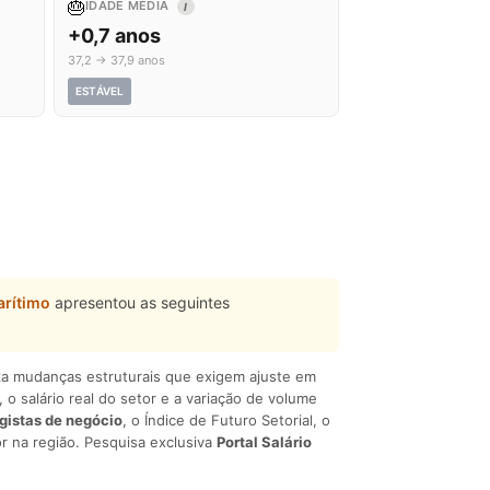
🎂
IDADE MÉDIA
I
+0,7 anos
37,2 → 37,9 anos
ESTÁVEL
rítimo
apresentou as seguintes
liza mudanças estruturais que exigem ajuste em
, o salário real do setor e a variação de volume
egistas de negócio
, o Índice de Futuro Setorial, o
r na região. Pesquisa exclusiva
Portal Salário