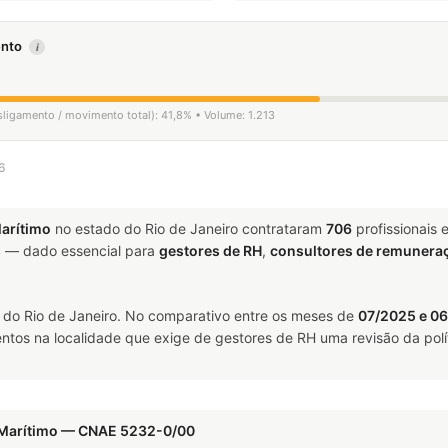
mento
i
sligamento / movimento total): 41,8% • Volume: 1.213
6
arítimo
no estado do Rio de Janeiro contrataram
706
profissionais
s
— dado essencial para
gestores de RH
,
consultores de remunera
 do Rio de Janeiro. No comparativo entre os meses de
07/2025 e 0
ntos na localidade que exige de gestores de RH uma revisão da polí
 Marítimo — CNAE 5232-0/00