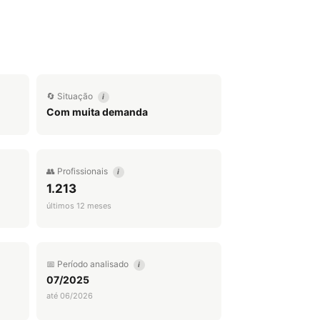
🔄 Situação
i
Com muita demanda
👥 Profissionais
i
1.213
últimos 12 meses
📅 Período analisado
i
07/2025
até 06/2026