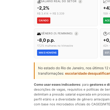
💰
📈
SALÁRIO REAL DO SETOR
V
I
-2,2%
+4
R$ 3.414 → R$ 3.339
159 
CAINDO
ACE
👥
🕐
GÊNERO (% FEMININO)
J
I
-8,0 p.p.
+0
17,2% mulheres no trimestre
42h 
MAIS HOMENS
EST
No estado do Rio de Janeiro, nos últimos 12
transformações:
escolaridade desqualifica
Como usar esses indicadores:
para
gestores e d
descrições de vagas, requisitos e políticas de be
delimitam a pressão salarial esperada em process
perfil etário e a diversidade de gênero antecip
com base nos microdados oficiais do CAGED/MTE