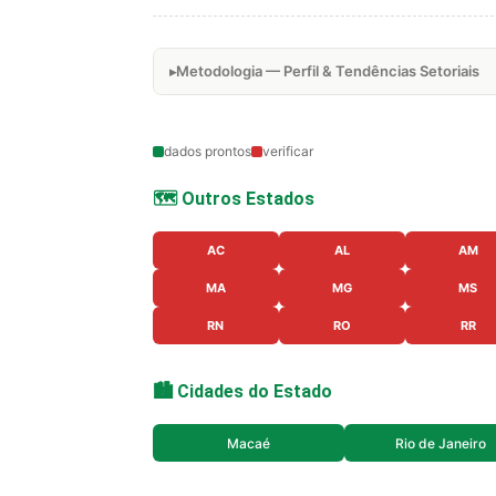
Metodologia — Perfil & Tendências Setoriais
dados prontos
verificar
🗺️ Outros Estados
AC
AL
AM
MA
MG
MS
RN
RO
RR
🏙️ Cidades do Estado
Macaé
Rio de Janeiro