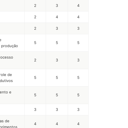
2
3
4
2
4
4
2
3
3
e
5
5
5
a produção
processo
2
3
3
role de
5
5
5
dutivos
ento e
5
5
5
3
3
3
as de
4
4
4
uprimentos