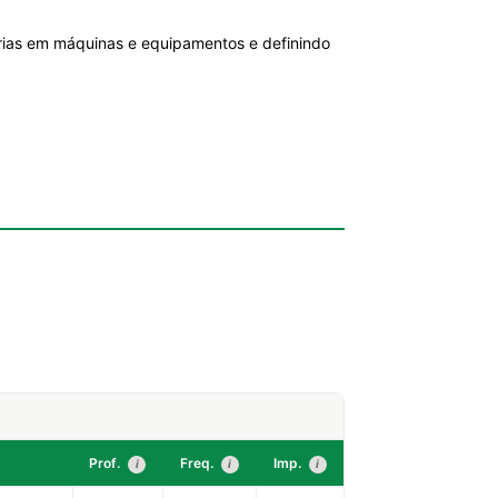
rias em máquinas e equipamentos e definindo
Prof.
Freq.
Imp.
i
i
i