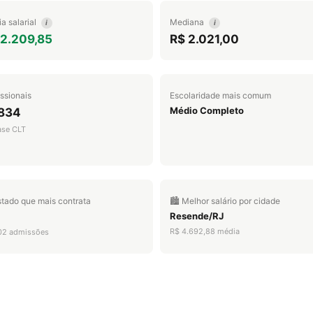
a salarial
Mediana
i
i
 2.209,85
R$ 2.021,00
issionais
Escolaridade mais comum
Médio Completo
.834
ase CLT
stado que mais contrata
🏙️ Melhor salário por cidade
Resende/RJ
R$ 4.692,88 média
02 admissões