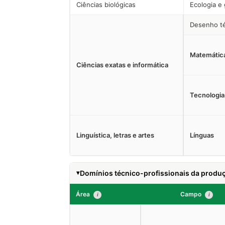
Ciências biológicas
Ecologia e
Desenho té
Matemática
Ciências exatas e informática
Tecnologia
Linguística, letras e artes
Línguas
Domínios técnico-profissionais da produç
Área
Campo
i
i