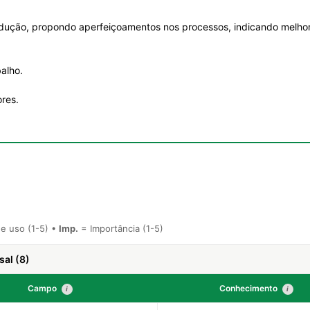
odução, propondo aperfeiçoamentos nos processos, indicando melho
balho.
res.
e uso (1-5) •
Imp.
= Importância (1-5)
sal (8)
Campo
Conhecimento
i
i