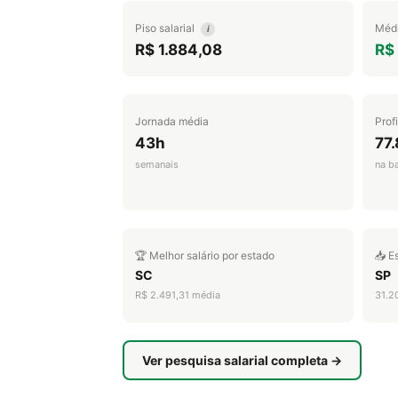
Piso salarial
Médi
i
R$ 1.884,08
R$
Jornada média
Prof
43h
77
semanais
na b
🏆 Melhor salário por estado
📥 E
SC
SP
R$ 2.491,31 média
31.2
Ver pesquisa salarial completa →