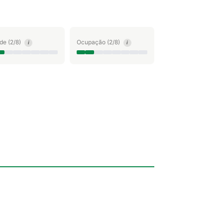
ude (2/8)
Ocupação (2/8)
i
i