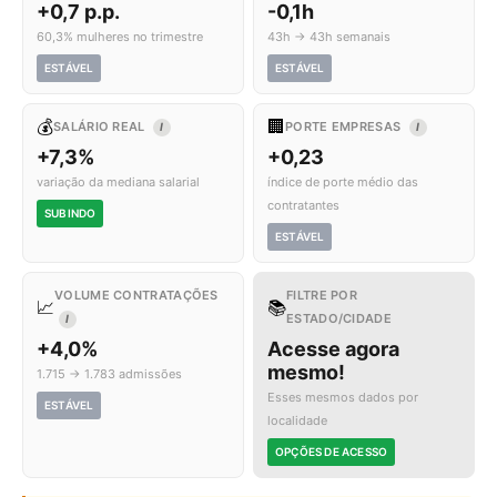
+0,7 p.p.
-0,1h
60,3% mulheres no trimestre
43h → 43h semanais
ESTÁVEL
ESTÁVEL
💰
🏢
SALÁRIO REAL
PORTE EMPRESAS
I
I
+7,3%
+0,23
variação da mediana salarial
índice de porte médio das
contratantes
SUBINDO
ESTÁVEL
VOLUME CONTRATAÇÕES
FILTRE POR
📈
📚
ESTADO/CIDADE
I
+4,0%
Acesse agora
mesmo!
1.715 → 1.783 admissões
Esses mesmos dados por
ESTÁVEL
localidade
OPÇÕES DE ACESSO