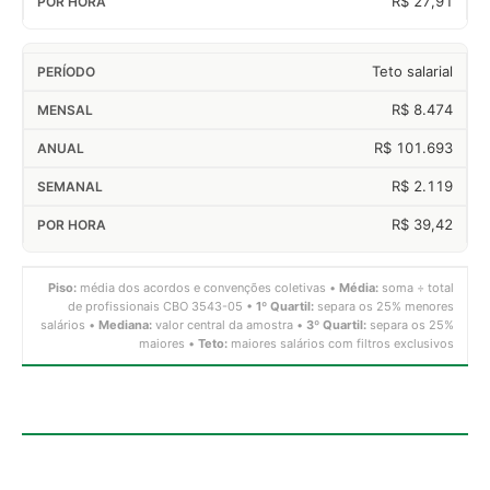
R$ 27,91
Teto salarial
R$ 8.474
R$ 101.693
R$ 2.119
R$ 39,42
Piso:
média dos acordos e convenções coletivas •
Média:
soma ÷ total
de profissionais CBO 3543-05 •
1º Quartil:
separa os 25% menores
salários •
Mediana:
valor central da amostra •
3º Quartil:
separa os 25%
maiores •
Teto:
maiores salários com filtros exclusivos