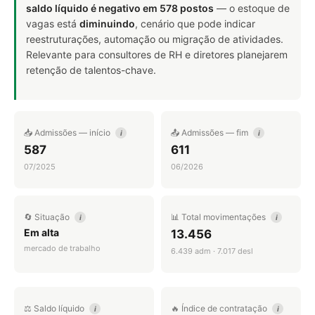
saldo líquido é negativo em 578 postos
— o estoque de
vagas está
diminuindo
, cenário que pode indicar
reestruturações, automação ou migração de atividades.
Relevante para consultores de RH e diretores planejarem
retenção de talentos-chave.
📥 Admissões — início
📤 Admissões — fim
i
i
587
611
07/2025
06/2026
🔄 Situação
📊 Total movimentações
i
i
Em alta
13.456
mercado de trabalho
6.439 adm · 7.017 desl
⚖️ Saldo líquido
🔥 Índice de contratação
i
i