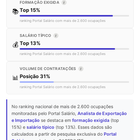
FORMAÇÃO EXIGIDA
I
Top 15%
📚
ranking Portal Salário com mais de 2.600 ocupações
SALÁRIO TÍPICO
I
Top 13%
💰
ranking Portal Salário com mais de 2.600 ocupações
VOLUME DE CONTRATAÇÕES
I
Posição 31%
📊
ranking Portal Salário com mais de 2.600 ocupações
No ranking nacional de mais de 2.600 ocupações
monitoradas pelo Portal Salário,
Analista de Exportação
e Importação
se destaca em
formação exigida
(top
15%) e
salário típico
(top 13%). Esses dados são
calculados a partir de pesquisa exclusiva do
Portal