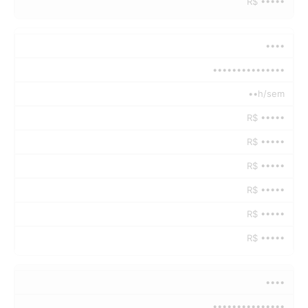
R$ •••••
••••
•••••••••••••••
••h/sem
R$ •••••
R$ •••••
R$ •••••
R$ •••••
R$ •••••
R$ •••••
••••
•••••••••••••••