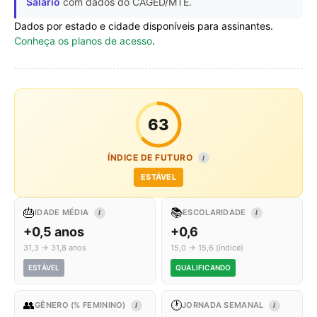
Salário
com dados do CAGED/MTE.
Dados por estado e cidade disponíveis para assinantes.
Conheça os planos de acesso
.
63
ÍNDICE DE FUTURO
I
ESTÁVEL
🎂
📚
IDADE MÉDIA
ESCOLARIDADE
I
I
+0,5 anos
+0,6
31,3 → 31,8 anos
15,0 → 15,6 (índice)
ESTÁVEL
QUALIFICANDO
👥
🕐
GÊNERO (% FEMININO)
JORNADA SEMANAL
I
I