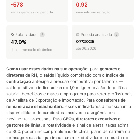
-578
0,92
vagas geradas no período
mercado em retração
🔁 Rotatividade
📅 Período analisado
i
i
07/2025
47.9%
até 06/2026
alta — mercado dinâmico
Como usar esses dados na sua operação:
para
gestores e
diretores de RH
, o
saldo líquido
combinado com o
índice de
contratação
antecipa a pressão competitiva por talentos —
saldo positivo e índice acima de 1,0 exigem revisão de política
salarial, benefícios e marca empregadora para reter profissionais
de Analista de Exportação e Importação. Para
consultores de
remuneração e headhunters
, esses indicadores dimensionam a
disponibilidade de candidatos passivos e a urgência em
movimentar processos. Para
CEOs, diretores executivos e
gestores de linha
, a
rotatividade
é sinal de alerta: taxas acima
de 30% podem indicar problemas de clima, plano de carreira ou
defasagem salarial que impactam a produtividade e o custo de