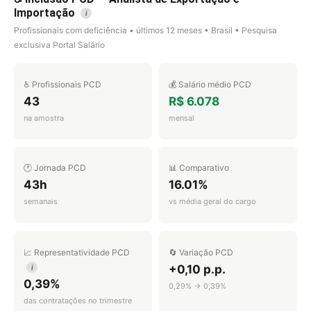
Importação
i
Profissionais com deficiência • últimos 12 meses • Brasil • Pesquisa
exclusiva Portal Salário
♿ Profissionais PCD
💰 Salário médio PCD
43
R$ 6.078
na amostra
mensal
🕐 Jornada PCD
📊 Comparativo
43h
16.01%
semanais
vs média geral do cargo
📈 Representatividade PCD
🔄 Variação PCD
+0,10 p.p.
i
0,39%
0,29% → 0,39%
das contratações no trimestre