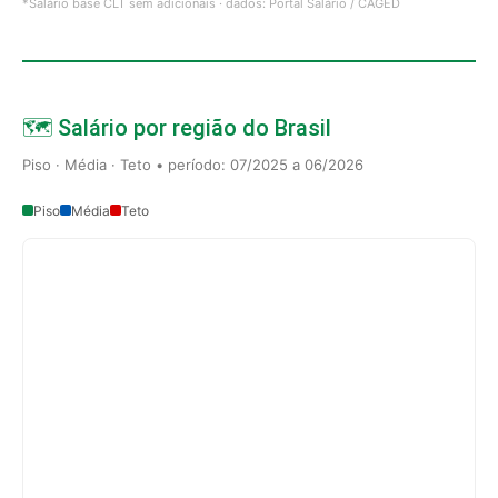
*Salário base CLT sem adicionais · dados: Portal Salário / CAGED
🗺️ Salário por região do Brasil
Piso · Média · Teto • período: 07/2025 a 06/2026
Piso
Média
Teto