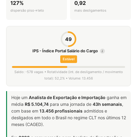
127%
0,92
dispersão piso→teto
mais desligamentos
49
IPS - Índice Portal Salário do Cargo
i
Estável
Saldo: -578 vagas • Rotatividade (int. de desligamento / movimento
total): 52,2% • Volume: 13.456
Hoje um
Analista de Exportação e Importação
ganha em
média
R$ 5.104,74
para uma jornada de
43h semanais
,
com base em
13.456 profissionais
admitidos e
desligados em todo o Brasil no regime CLT nos últimos 12
meses (CAGED).