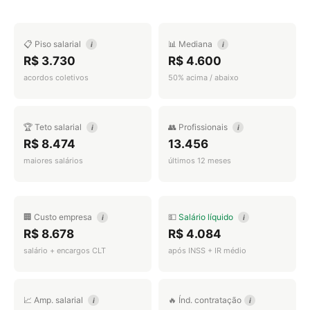
📋 Piso salarial
📊 Mediana
i
i
R$ 3.730
R$ 4.600
acordos coletivos
50% acima / abaixo
🏆 Teto salarial
👥 Profissionais
i
i
R$ 8.474
13.456
maiores salários
últimos 12 meses
🏢 Custo empresa
💵
Salário líquido
i
i
R$ 8.678
R$ 4.084
salário + encargos CLT
após INSS + IR médio
📈 Amp. salarial
🔥 Índ. contratação
i
i