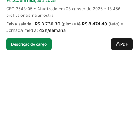
+4,3% em relação a 2025
CBO 3543-05 • Atualizado em
03 agosto de 2026
• 13.456
profissionais na amostra
Faixa salarial:
R$ 3.730,30
(piso) até
R$ 8.474,40
(teto) •
Jornada média:
43h/semana
Descrição do cargo
PDF