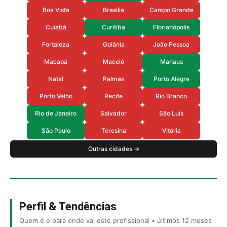
Boa Vista
Brasília
Campo Grande
Cuiabá
Curitiba
Florianópolis
Fortaleza
Goiânia
João Pessoa
Macapá
Maceió
Manaus
Natal
Palmas
Porto Alegre
Porto Velho
Recife
Rio Branco
Rio de Janeiro
Salvador
São Luís
São Paulo
Teresina
Vitória
Outras cidades →
Perfil & Tendências
Quem é e para onde vai este profissional • últimos 12 meses