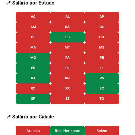
📍 Salário por Estado
AC
AL
AP
AM
BA
CE
DF
ES
GO
MA
MT
MS
MG
PA
PB
PR
PE
PI
RJ
RN
RS
RO
RR
SC
SP
SE
TO
📍 Salário por Cidade
Aracaju
Belo Horizonte
Belém