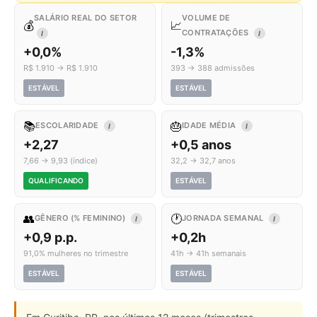
SALÁRIO REAL DO SETOR
VOLUME DE
💰
📈
CONTRATAÇÕES
I
I
+0,0%
-1,3%
R$ 1.910 → R$ 1.910
393 → 388 admissões
ESTÁVEL
ESTÁVEL
📚
🎂
ESCOLARIDADE
IDADE MÉDIA
I
I
+2,27
+0,5 anos
7,66 → 9,93 (índice)
32,2 → 32,7 anos
QUALIFICANDO
ESTÁVEL
👥
🕐
GÊNERO (% FEMININO)
JORNADA SEMANAL
I
I
+0,9 p.p.
+0,2h
91,0% mulheres no trimestre
41h → 41h semanais
ESTÁVEL
ESTÁVEL