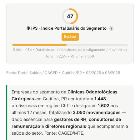
47
🎯 IPS - Índice Portal Salário do Segmento
i
Estável
Saldo: -154 • Rotatividade (intensidade de desligamento / movimento
total): 52,5% • Volume: 3.050
Fonte: Portal Salário / CAGED • Curitiba/PR • 07/2025 a 06/2026
Empresas do segmento de
Clínicas Odontológicas
Cirúrgicas
em Curitiba, PR contrataram
1.448
profissionais em regime CLT e desligaram
1.602
nos
últimos 12 meses, totalizando
3.050 movimentações
—
dado essencial para
gestores de RH
,
consultores de
remuneração
e
diretores regionais
que acompanham a
saúde do setor. Fonte: CAGED/MTE.