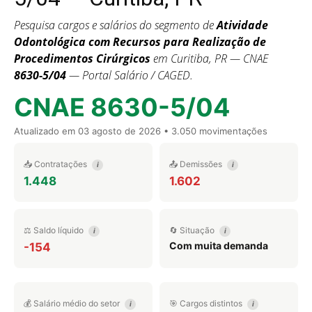
Pesquisa cargos e salários do segmento de
Atividade
Odontológica com Recursos para Realização de
Procedimentos Cirúrgicos
em Curitiba, PR — CNAE
8630-5/04
— Portal Salário / CAGED.
CNAE 8630-5/04
Atualizado em
03 agosto de 2026
• 3.050 movimentações
📥 Contratações
📤 Demissões
i
i
1.448
1.602
⚖️ Saldo líquido
🔄 Situação
i
i
Com muita demanda
-154
💰 Salário médio do setor
🎯 Cargos distintos
i
i