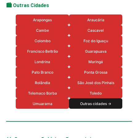
🏙️ Outras Cidades
Arapongas
Araucária
Cambe
Cascavel
Colombo
Foz do Iguaçu
Francisco Beltrão
Guarapuava
Londrina
Maringá
Pato Branco
Ponta Grossa
Rolândia
São José dos Pinhais
Telemaco Borba
Toledo
Umuarama
Outras cidades →