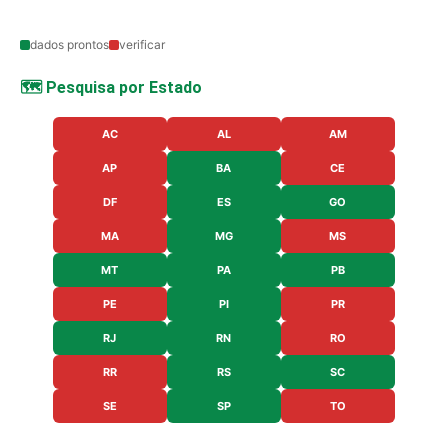
dados prontos
verificar
🗺️ Pesquisa por Estado
AC
AL
AM
AP
BA
CE
DF
ES
GO
MA
MG
MS
MT
PA
PB
PE
PI
PR
RJ
RN
RO
RR
RS
SC
SE
SP
TO