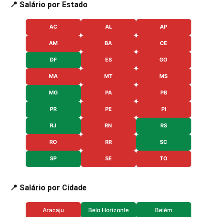
📍 Salário por Estado
AC
AL
AP
AM
BA
CE
DF
ES
GO
MA
MT
MS
MG
PA
PB
PR
PE
PI
RJ
RN
RS
RO
RR
SC
SP
SE
TO
📍 Salário por Cidade
Aracaju
Belo Horizonte
Belém