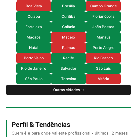
Boa Vista
Brasília
Campo Grande
Cuiabá
Curitiba
Florianópolis
Fortaleza
Goiânia
João Pessoa
Macapá
Maceió
Manaus
Natal
Palmas
Porto Alegre
Porto Velho
Recife
Rio Branco
Rio de Janeiro
Salvador
São Luís
São Paulo
Teresina
Vitória
Outras cidades →
Perfil & Tendências
Quem é e para onde vai este profissional • últimos 12 meses