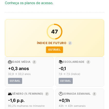
Conheça os planos de acesso
.
47
ÍNDICE DE FUTURO
I
ESTÁVEL
🎂
📚
IDADE MÉDIA
ESCOLARIDADE
I
I
+0,3 anos
-0,1
32,9 → 33,2 anos
7,6 → 7,5 (índice)
ESTÁVEL
ESTÁVEL
👥
🕐
GÊNERO (% FEMININO)
JORNADA SEMANAL
I
I
-1,6 p.p.
+0,1h
90,2% mulheres no trimestre
43h → 43h semanais