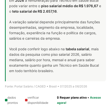
Em
2026
a remuneração para Técnico em Saúde Bucal
pode variar entre o
piso salarial médio de R$ 1.976,67
e
o
teto salarial de R$ 2.657,16
.
A variação salarial depende principalmente das funções
desempenhadas, segmento da empresa, localidade,
formação, experiência na função e política de cargos,
salários e carreiras da empresa.
Você pode conferir logo abaixo na
tabela salarial
, mais
dados da pesquisa como piso salarial 2026, salário
mediana, salário por hora, mensal e anual para saber
exatamente quanto ganha um Técnico em Saúde Bucal
em todo território brasileiro.
Fonte: Portal Salário / CAGED • Brasil • 07/2025 a 06/2026
dados
verificar
🔒
Requer plano ativo
•
Acesse
prontos
disponibilidade
agora!