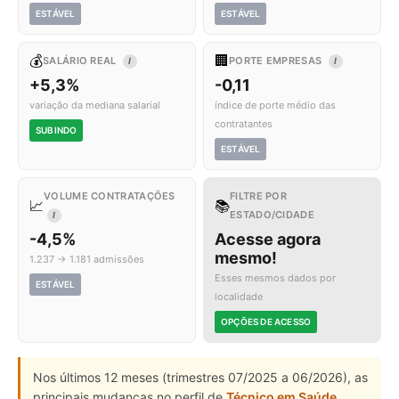
ESTÁVEL
ESTÁVEL
💰
🏢
SALÁRIO REAL
PORTE EMPRESAS
I
I
+5,3%
-0,11
variação da mediana salarial
índice de porte médio das
contratantes
SUBINDO
ESTÁVEL
VOLUME CONTRATAÇÕES
FILTRE POR
📈
📚
ESTADO/CIDADE
I
-4,5%
Acesse agora
mesmo!
1.237 → 1.181 admissões
Esses mesmos dados por
ESTÁVEL
localidade
OPÇÕES DE ACESSO
Nos últimos 12 meses (trimestres 07/2025 a 06/2026), as
principais mudanças no perfil de
Técnico em Saúde