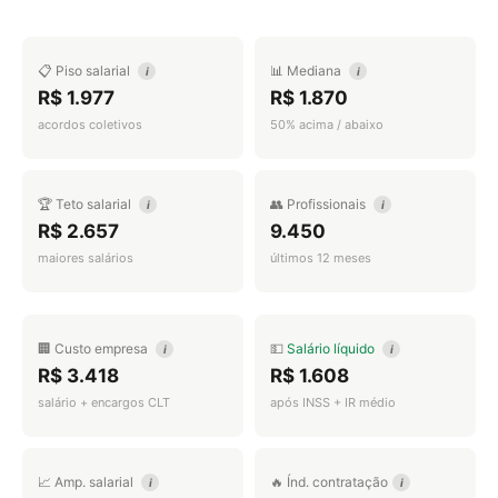
📋 Piso salarial
📊 Mediana
i
i
R$ 1.977
R$ 1.870
acordos coletivos
50% acima / abaixo
🏆 Teto salarial
👥 Profissionais
i
i
R$ 2.657
9.450
maiores salários
últimos 12 meses
🏢 Custo empresa
💵
Salário líquido
i
i
R$ 3.418
R$ 1.608
salário + encargos CLT
após INSS + IR médio
📈 Amp. salarial
🔥 Índ. contratação
i
i