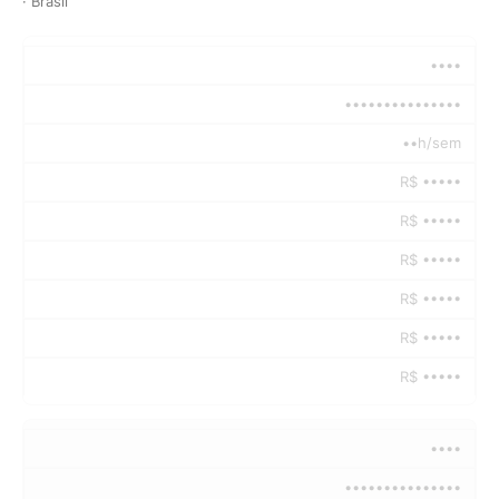
· Brasil
••••
•••••••••••••••
••h/sem
R$ •••••
R$ •••••
R$ •••••
R$ •••••
R$ •••••
R$ •••••
••••
•••••••••••••••