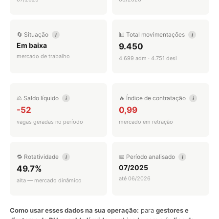
🔄 Situação
📊 Total movimentações
i
i
Em baixa
9.450
mercado de trabalho
4.699 adm · 4.751 desl
⚖️ Saldo líquido
🔥 Índice de contratação
i
i
-52
0,99
vagas geradas no período
mercado em retração
🔁 Rotatividade
📅 Período analisado
i
i
07/2025
49.7%
até 06/2026
alta — mercado dinâmico
Como usar esses dados na sua operação:
para
gestores e