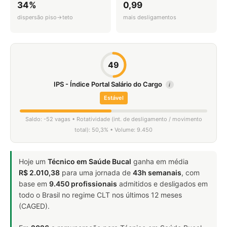
34%
0,99
dispersão piso→teto
mais desligamentos
49
IPS - Índice Portal Salário do Cargo
i
Estável
Saldo: -52 vagas • Rotatividade (int. de desligamento / movimento
total): 50,3% • Volume: 9.450
Hoje um
Técnico em Saúde Bucal
ganha em média
R$ 2.010,38
para uma jornada de
43h semanais
, com
base em
9.450 profissionais
admitidos e desligados em
todo o Brasil no regime CLT nos últimos 12 meses
(CAGED).