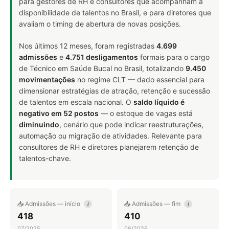
para gestores de RH e consultores que acompanham a
disponibilidade de talentos no Brasil, e para diretores que
avaliam o timing de abertura de novas posições.
Nos últimos 12 meses, foram registradas
4.699
admissões
e
4.751 desligamentos
formais para o cargo
de Técnico em Saúde Bucal no Brasil, totalizando
9.450
movimentações
no regime CLT — dado essencial para
dimensionar estratégias de atração, retenção e sucessão
de talentos em escala nacional. O
saldo líquido é
negativo em 52 postos
— o estoque de vagas está
diminuindo
, cenário que pode indicar reestruturações,
automação ou migração de atividades. Relevante para
consultores de RH e diretores planejarem retenção de
talentos-chave.
📥 Admissões — início
📤 Admissões — fim
i
i
418
410
07/2025
06/2026