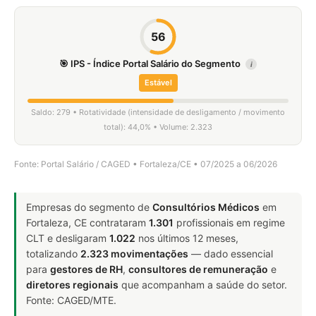
56
🎯 IPS - Índice Portal Salário do Segmento
i
Estável
Saldo: 279 • Rotatividade (intensidade de desligamento / movimento
total): 44,0% • Volume: 2.323
Fonte: Portal Salário / CAGED • Fortaleza/CE • 07/2025 a 06/2026
Empresas do segmento de
Consultórios Médicos
em
Fortaleza, CE contrataram
1.301
profissionais em regime
CLT e desligaram
1.022
nos últimos 12 meses,
totalizando
2.323 movimentações
— dado essencial
para
gestores de RH
,
consultores de remuneração
e
diretores regionais
que acompanham a saúde do setor.
Fonte: CAGED/MTE.