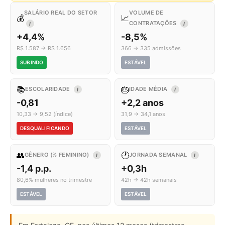
SALÁRIO REAL DO SETOR
VOLUME DE
💰
📈
CONTRATAÇÕES
I
I
+4,4%
-8,5%
R$ 1.587 → R$ 1.656
366 → 335 admissões
SUBINDO
ESTÁVEL
📚
🎂
ESCOLARIDADE
IDADE MÉDIA
I
I
-0,81
+2,2 anos
10,33 → 9,52 (índice)
31,9 → 34,1 anos
DESQUALIFICANDO
ESTÁVEL
👥
🕐
GÊNERO (% FEMININO)
JORNADA SEMANAL
I
I
-1,4 p.p.
+0,3h
80,6% mulheres no trimestre
42h → 42h semanais
ESTÁVEL
ESTÁVEL