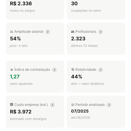
R$ 2.336
30
todos os cargos
ocupações no setor
📊 Amplitude salarial
👥 Profissionais
i
i
54%
2.323
piso → teto
últimos 12 meses
🔥 Índice de contratação
🔁 Rotatividade
i
i
1,27
44%
setor aquecido
alta — setor dinâmico
🏢 Custo empresa (est.)
📅 Período analisado
i
i
07/2025
R$ 3.972
até 06/2026
estimado com encargos