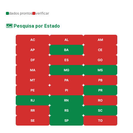
dados prontos
verificar
🗺️ Pesquisa por Estado
AC
AL
AM
AP
BA
CE
DF
ES
GO
MA
MG
MS
MT
PA
PB
PE
PI
PR
RJ
RN
RO
RR
RS
SC
SE
SP
TO