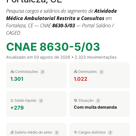
Pesquisa cargos e salários do segmento de
Atividade
Médica Ambulatorial Restrita a Consultas
em
Fortaleza, CE — CNAE
8630-5/03
— Portal Salário /
CAGED.
CNAE 8630-5/03
Atualizado em
03 agosto de 2026
• 2.323 movimentações
📥 Contratações
📤 Demissões
i
i
1.301
1.022
⚖️ Saldo líquido
🔄 Situação
i
i
Com muita demanda
+279
💰 Salário médio do setor
🎯 Cargos distintos
i
i