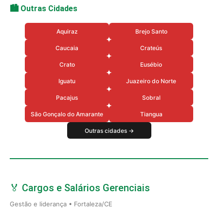
🏙️ Outras Cidades
Aquiraz
Brejo Santo
Caucaia
Crateús
Crato
Eusébio
Iguatu
Juazeiro do Norte
Pacajus
Sobral
São Gonçalo do Amarante
Tiangua
Outras cidades →
🏅 Cargos e Salários Gerenciais
Gestão e liderança • Fortaleza/CE