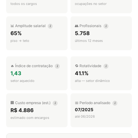
todos os cargos
ocupações no setor
📊 Amplitude salarial
👥 Profissionais
i
i
65%
5.758
piso → teto
últimos 12 meses
🔥 Índice de contratação
🔁 Rotatividade
i
i
1,43
41.1%
setor aquecido
alta — setor dinâmico
🏢 Custo empresa (est.)
📅 Período analisado
i
i
07/2025
R$ 4.886
até 06/2026
estimado com encargos