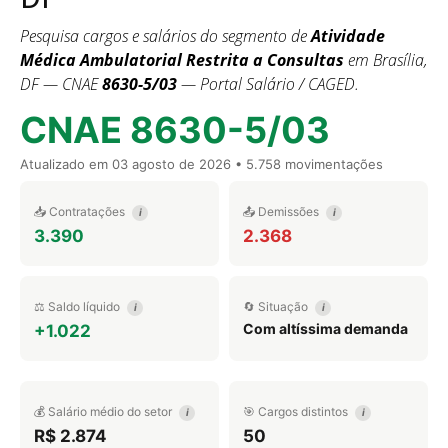
Pesquisa cargos e salários do segmento de
Atividade
Médica Ambulatorial Restrita a Consultas
em Brasília,
DF — CNAE
8630-5/03
— Portal Salário / CAGED.
CNAE 8630-5/03
Atualizado em
03 agosto de 2026
• 5.758 movimentações
📥 Contratações
📤 Demissões
i
i
3.390
2.368
⚖️ Saldo líquido
🔄 Situação
i
i
Com altíssima demanda
+1.022
💰 Salário médio do setor
🎯 Cargos distintos
i
i
R$ 2.874
50