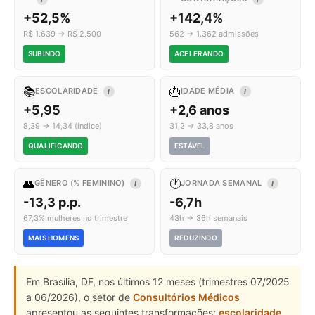
+52,5%
+142,4%
R$ 1.639 → R$ 2.500
562 → 1.362 admissões
SUBINDO
ACELERANDO
📚
🎂
ESCOLARIDADE
IDADE MÉDIA
I
I
+5,95
+2,6 anos
8,39 → 14,34 (índice)
31,2 → 33,8 anos
QUALIFICANDO
ESTÁVEL
👥
🕐
GÊNERO (% FEMININO)
JORNADA SEMANAL
I
I
-13,3 p.p.
-6,7h
67,3% mulheres no trimestre
43h → 36h semanais
MAIS HOMENS
REDUZINDO
Em Brasília, DF, nos últimos 12 meses (trimestres 07/2025
a 06/2026), o setor de
Consultórios Médicos
apresentou as seguintes transformações:
escolaridade