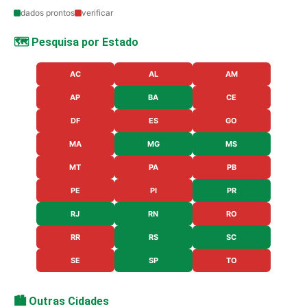
dados prontos
verificar
🗺️ Pesquisa por Estado
AC
AL
AM
AP
BA
CE
DF
ES
GO
MA
MG
MS
MT
PA
PB
PE
PI
PR
RJ
RN
RO
RR
RS
SC
SE
SP
TO
🏙️ Outras Cidades