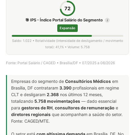
72
🎯 IPS - Índice Portal Salário do Segmento
i
Expansão
Saldo: 1.022 • Rotatividade (intensidade de desligamento / movimento
total): 41,1% • Volume: 5.758
Fonte: Portal Salário / CAGED • Brasília/DF • 07/2025 a 06/2026
Empresas do segmento de
Consultórios Médicos
em
Brasília, DF contrataram
3.390
profissionais em regime
CLT e desligaram
2.368
nos últimos 12 meses,
totalizando
5.758 movimentações
— dado essencial
para
gestores de RH
,
consultores de remuneração
e
diretores regionais
que acompanham a saúde do setor.
Fonte: CAGED/MTE.
O setor está
com altíssima demanda
em Brasília, DF. No