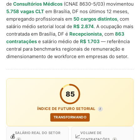
de
Consultórios Médicos
(CNAE 8630-5/03) movimentou
5.758 vagas CLT
em Brasília, DF nos últimos 12 meses,
empregando profissionais em
50 cargos distintos
, com
salário médio setorial local de
R$ 2.874
. A ocupação mais
contratada em Brasília, DF é
Recepcionista
, com
863
contratações
e salário médio de
R$ 1.703
— referência
central para benchmarks regionais de remuneração e
dimensionamento de workforce em empresas do setor.
85
ÍNDICE DE FUTURO SETORIAL
I
TRANSFORMANDO
SALÁRIO REAL DO SETOR
VOLUME DE
💰
📈
CONTRATAÇÕES
I
I