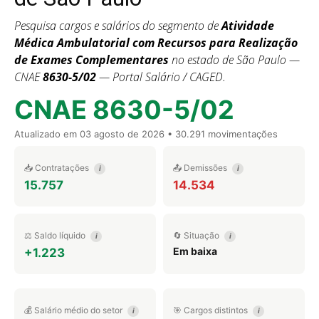
Pesquisa cargos e salários do segmento de
Atividade
Médica Ambulatorial com Recursos para Realização
de Exames Complementares
no estado de São Paulo —
CNAE
8630-5/02
— Portal Salário / CAGED.
CNAE 8630-5/02
Atualizado em
03 agosto de 2026
• 30.291 movimentações
📥 Contratações
📤 Demissões
i
i
15.757
14.534
⚖️ Saldo líquido
🔄 Situação
i
i
Em baixa
+1.223
💰 Salário médio do setor
🎯 Cargos distintos
i
i