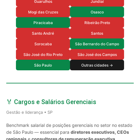
Guarulhos
Jundiaí
Mogi das Cruzes
Osasco
Piracicaba
Ribeirão Preto
Santo André
Santos
Sorocaba
São Bernardo do Campo
São José do Rio Preto
São José dos Campos
São Paulo
Outras cidades →
🏅 Cargos e Salários Gerenciais
Gestão e liderança • SP
Benchmark salarial de posições gerenciais no setor no estado
de São Paulo — essencial para
diretores executivos, CEOs
regionais
e
consultores de remuneração executiva