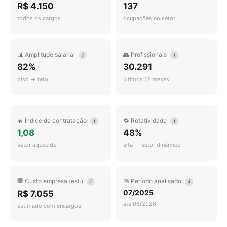
R$ 4.150
137
todos os cargos
ocupações no setor
📊 Amplitude salarial
👥 Profissionais
i
i
82%
30.291
piso → teto
últimos 12 meses
🔥 Índice de contratação
🔁 Rotatividade
i
i
1,08
48%
setor aquecido
alta — setor dinâmico
🏢 Custo empresa (est.)
📅 Período analisado
i
i
07/2025
R$ 7.055
até 06/2026
estimado com encargos