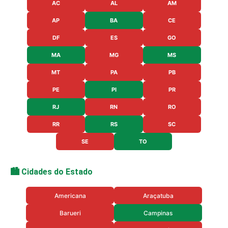
AC
AL
AM
AP
BA
CE
DF
ES
GO
MA
MG
MS
MT
PA
PB
PE
PI
PR
RJ
RN
RO
RR
RS
SC
SE
TO
🏙️ Cidades do Estado
Americana
Araçatuba
Barueri
Campinas