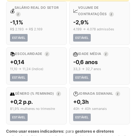
SALÁRIO REAL DO SETOR
VOLUME DE
💰
📈
CONTRATAÇÕES
I
I
-1,1%
-2,9%
R$ 2.193 → R$ 2.169
4.199 → 4.078 admissões
ESTÁVEL
ESTÁVEL
📚
🎂
ESCOLARIDADE
IDADE MÉDIA
I
I
+0,14
-0,6 anos
11,10 → 11,24 (índice)
33,3 → 32,7 anos
ESTÁVEL
ESTÁVEL
👥
🕐
GÊNERO (% FEMININO)
JORNADA SEMANAL
I
I
+0,2 p.p.
+0,3h
81,9% mulheres no trimestre
40h → 40h semanais
ESTÁVEL
ESTÁVEL
Como usar esses indicadores:
para
gestores e diretores