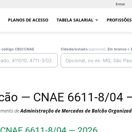
Entrar
PLANOS DE ACESSO
TABELA SALARIAL
PROFISSÕES
ou código CBO/CNAE
Cidade/estado
(opcional)
. Em branco = 
cão — CNAE 6611-8/04 — 
egmento de
Administração de Mercados de Balcão Organizad
 CNAE 6611-8/04 — 2026