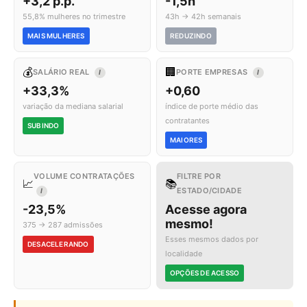
+3,2 p.p.
-1,5h
55,8% mulheres no trimestre
43h → 42h semanais
MAIS MULHERES
REDUZINDO
💰
🏢
SALÁRIO REAL
PORTE EMPRESAS
I
I
+33,3%
+0,60
variação da mediana salarial
índice de porte médio das
contratantes
SUBINDO
MAIORES
VOLUME CONTRATAÇÕES
FILTRE POR
📈
📚
ESTADO/CIDADE
I
-23,5%
Acesse agora
mesmo!
375 → 287 admissões
Esses mesmos dados por
DESACELERANDO
localidade
OPÇÕES DE ACESSO