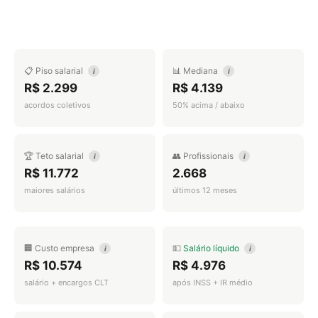
📋 Piso salarial
📊 Mediana
i
i
R$ 2.299
R$ 4.139
acordos coletivos
50% acima / abaixo
🏆 Teto salarial
👥 Profissionais
i
i
R$ 11.772
2.668
maiores salários
últimos 12 meses
🏢 Custo empresa
💵
Salário líquido
i
i
R$ 10.574
R$ 4.976
salário + encargos CLT
após INSS + IR médio