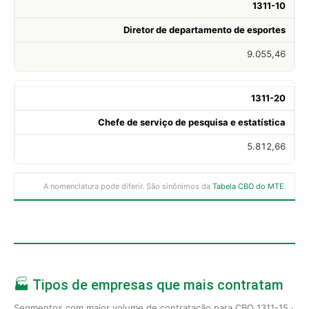
1311-10
Diretor de departamento de esportes
9.055,46
1311-20
Chefe de serviço de pesquisa e estatística
5.812,66
A nomenclatura pode diferir. São sinônimos da
Tabela CBO do MTE
.
🏭 Tipos de empresas que mais contratam
Segmentos com maior volume de contratação para CBO 1311-15 ·