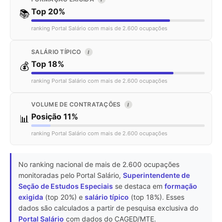
Top 20%
📚
ranking Portal Salário com mais de 2.600 ocupações
SALÁRIO TÍPICO
I
Top 18%
💰
ranking Portal Salário com mais de 2.600 ocupações
VOLUME DE CONTRATAÇÕES
I
Posição 11%
📊
ranking Portal Salário com mais de 2.600 ocupações
No ranking nacional de mais de 2.600 ocupações
monitoradas pelo Portal Salário,
Superintendente de
Seção de Estudos Especiais
se destaca em
formação
exigida
(top 20%) e
salário típico
(top 18%). Esses
dados são calculados a partir de pesquisa exclusiva do
Portal Salário
com dados do CAGED/MTE.