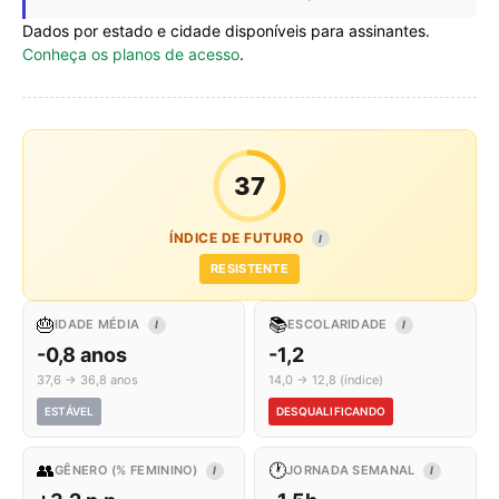
Dados por estado e cidade disponíveis para assinantes.
Conheça os planos de acesso
.
37
ÍNDICE DE FUTURO
I
RESISTENTE
🎂
📚
IDADE MÉDIA
ESCOLARIDADE
I
I
-0,8 anos
-1,2
37,6 → 36,8 anos
14,0 → 12,8 (índice)
ESTÁVEL
DESQUALIFICANDO
👥
🕐
GÊNERO (% FEMININO)
JORNADA SEMANAL
I
I