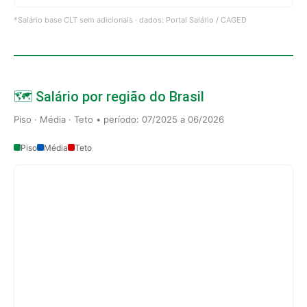
*Salário base CLT sem adicionais · dados: Portal Salário / CAGED
🗺️ Salário por região do Brasil
Piso · Média · Teto • período: 07/2025 a 06/2026
Piso
Média
Teto