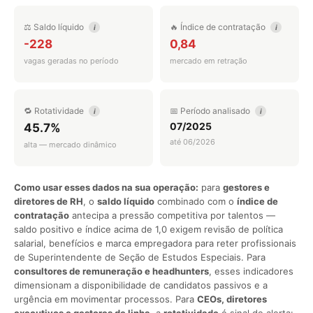
⚖️ Saldo líquido
🔥 Índice de contratação
i
i
-228
0,84
vagas geradas no período
mercado em retração
🔁 Rotatividade
📅 Período analisado
i
i
07/2025
45.7%
até 06/2026
alta — mercado dinâmico
Como usar esses dados na sua operação:
para
gestores e
diretores de RH
, o
saldo líquido
combinado com o
índice de
contratação
antecipa a pressão competitiva por talentos —
saldo positivo e índice acima de 1,0 exigem revisão de política
salarial, benefícios e marca empregadora para reter profissionais
de Superintendente de Seção de Estudos Especiais. Para
consultores de remuneração e headhunters
, esses indicadores
dimensionam a disponibilidade de candidatos passivos e a
urgência em movimentar processos. Para
CEOs, diretores
executivos e gestores de linha
, a
rotatividade
é sinal de alerta: