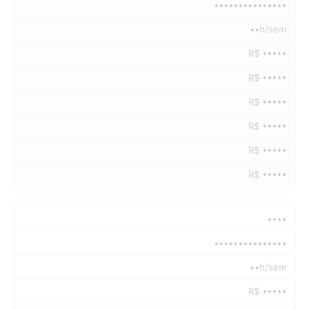
•••••••••••••••
••h/sem
R$ •••••
R$ •••••
R$ •••••
R$ •••••
R$ •••••
R$ •••••
••••
•••••••••••••••
••h/sem
R$ •••••