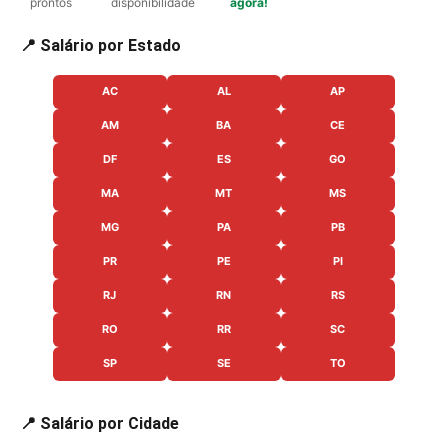
prontos
disponibilidade
agora!
📍 Salário por Estado
AC
AL
AP
AM
BA
CE
DF
ES
GO
MA
MT
MS
MG
PA
PB
PR
PE
PI
RJ
RN
RS
RO
RR
SC
SP
SE
TO
📍 Salário por Cidade