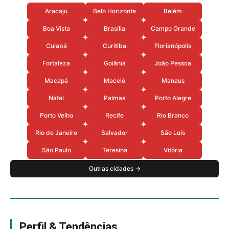
Aracaju
Belo Horizonte
Belém
Boa Vista
Brasília
Campo Grande
Cuiabá
Curitiba
Florianópolis
Fortaleza
Goiânia
João Pessoa
Macapá
Maceió
Manaus
Natal
Palmas
Porto Alegre
Porto Velho
Recife
Rio Branco
Rio de Janeiro
Salvador
São Luís
São Paulo
Teresina
Vitória
Outras cidades →
Perfil & Tendências