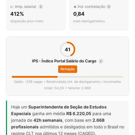
📈 Amp. salarial
🔥 Índ. contratação
i
i
412%
0,84
dispersão piso→teto
mais desligamentos
41
IPS - Índice Portal Salário do Cargo
i
Retração
Saldo: -228 vagas • Rotatividade (int. de desligamento / movimento
total): 54,3% • Volume: 2.668
Hoje um
Superintendente de Seção de Estudos
Especiais
ganha em média
R$ 6.220,05
para uma
jornada de
42h semanais
, com base em
2.668
profissionais
admitidos e desligados em todo o Brasil no
regime CLT nos últimos 12 meses (CAGED).