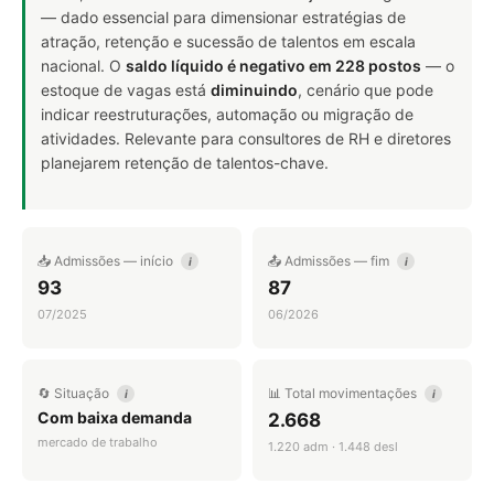
— dado essencial para dimensionar estratégias de
atração, retenção e sucessão de talentos em escala
nacional. O
saldo líquido é negativo em 228 postos
— o
estoque de vagas está
diminuindo
, cenário que pode
indicar reestruturações, automação ou migração de
atividades. Relevante para consultores de RH e diretores
planejarem retenção de talentos-chave.
📥 Admissões — início
📤 Admissões — fim
i
i
93
87
07/2025
06/2026
🔄 Situação
📊 Total movimentações
i
i
Com baixa demanda
2.668
mercado de trabalho
1.220 adm · 1.448 desl