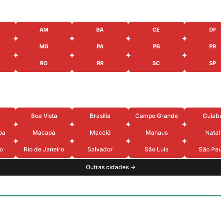
AM
BA
CE
DF
MG
PA
PB
PR
RO
RR
SC
SP
Boa Vista
Brasília
Campo Grande
Cuiab
oa
Macapá
Maceió
Manaus
Natal
o
Rio de Janeiro
Salvador
São Luís
São Pau
Outras cidades →