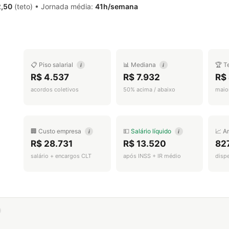
2,50
(teto) • Jornada média:
41h/semana
📋 Piso salarial
📊 Mediana
🏆 T
i
i
R$ 4.537
R$ 7.932
R$
acordos coletivos
50% acima / abaixo
maior
🏢 Custo empresa
💵
Salário líquido
📈 A
i
i
R$ 28.731
R$ 13.520
82
salário + encargos CLT
após INSS + IR médio
disp