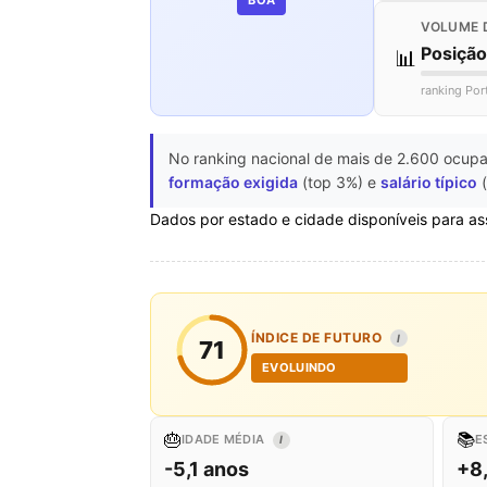
VOLUME 
Posiçã
📊
ranking Por
No ranking nacional de mais de 2.600 ocupa
formação exigida
(top 3%) e
salário típico
(
Dados por estado e cidade disponíveis para as
ÍNDICE DE FUTURO
I
71
EVOLUINDO
🎂
📚
IDADE MÉDIA
E
I
-5,1 anos
+8