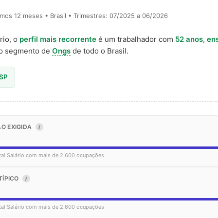
timos 12 meses • Brasil • Trimestres: 07/2025 a 06/2026
rio, o
perfil mais recorrente
é um trabalhador com
52 anos
,
ens
o segmento de
Ongs
de todo o Brasil.
 SP
O EXIGIDA
I
tal Salário com mais de 2.600 ocupações
TÍPICO
I
tal Salário com mais de 2.600 ocupações