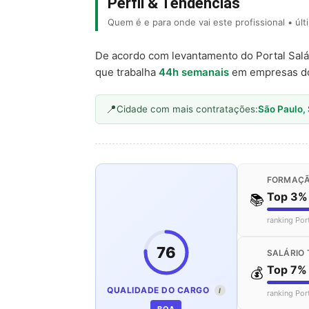
Perfil & Tendências
Quem é e para onde vai este profissional • úl
De acordo com levantamento do Portal Salá
que trabalha
44h semanais
em empresas d
Cidade com mais contratações:
São Paulo,
FORMAÇÃ
Top 3%
📚
ranking Por
76
SALÁRIO 
Top 7%
💰
QUALIDADE DO CARGO
I
ranking Por
BOA