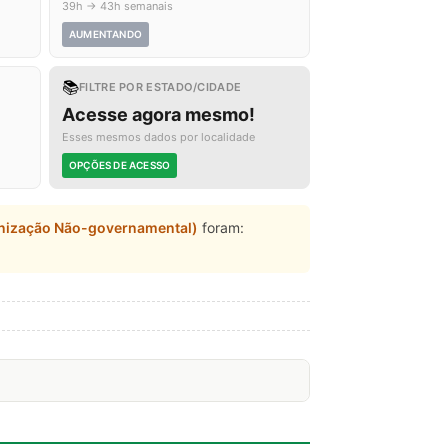
39h → 43h semanais
AUMENTANDO
📚
FILTRE POR ESTADO/CIDADE
Acesse agora mesmo!
Esses mesmos dados por localidade
OPÇÕES DE ACESSO
anização Não-governamental)
foram: