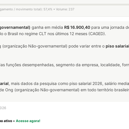
ligamento / movimento total): 57,4% • Volume: 237
-governamental)
ganha em média
R$ 16.900,40
para uma jornada 
o o Brasil no regime CLT nos últimos 12 meses (CAGED).
 (organização Não-governamental) pode variar entre o
piso salari
 das funções desempenhadas, segmento da empresa, localidade, form
arial
, mais dados da pesquisa como piso salarial 2026, salário media
e Ong (organização Não-governamental) em todo território brasileir
2026
o ativo
•
Acesse agora!