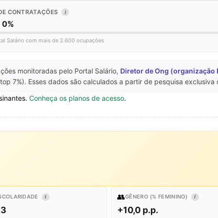
DE CONTRATAÇÕES
I
o 0%
tal Salário com mais de 2.600 ocupações
ções monitoradas pelo Portal Salário,
Diretor de Ong (organização
top 7%). Esses dados são calculados a partir de pesquisa exclusiva
sinantes.
Conheça os planos de acesso
.
👥
SCOLARIDADE
GÊNERO (% FEMININO)
I
I
,3
+10,0 p.p.