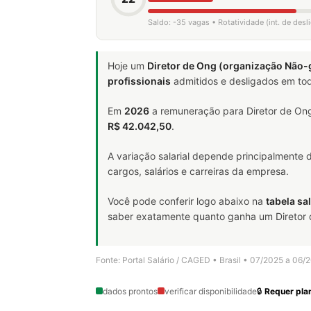
Saldo: -35 vagas • Rotatividade (int. de des
Hoje um
Diretor de Ong (organização Não
profissionais
admitidos e desligados em tod
Em
2026
a remuneração para Diretor de Ong
R$ 42.042,50
.
A variação salarial depende principalmente
cargos, salários e carreiras da empresa.
Você pode conferir logo abaixo na
tabela sal
saber exatamente quanto ganha um Diretor d
Fonte: Portal Salário / CAGED • Brasil • 07/2025 a 06/
dados prontos
verificar disponibilidade
🔒
Requer plan