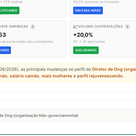
→ 27,9 (índice)
50,0% mulheres no trimestre
LIFICANDO
MAIS MULHERES
📈
ORTE EMPRESAS
VOLUME CONTRATAÇÕES
I
I
,53
+20,0%
e de porte médio das contratantes
25 → 30 admissões
NORES
ACELERANDO
06/2026), as principais mudanças no perfil de
Diretor de Ong (org
ando
,
salário caindo
,
mais mulheres
e
perfil rejuvenescendo
.
r de Ong (organização Não-governamental)