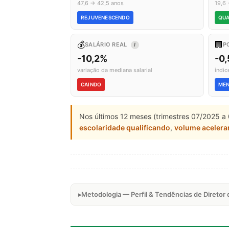
47,6 → 42,5 anos
19,6 
REJUVENESCENDO
QUA
💰
🏢
SALÁRIO REAL
P
I
-10,2%
-0
variação da mediana salarial
índic
CAINDO
ME
Nos últimos 12 meses (trimestres 07/2025 a 
escolaridade qualificando
,
volume aceler
Metodologia — Perfil & Tendências de Direto