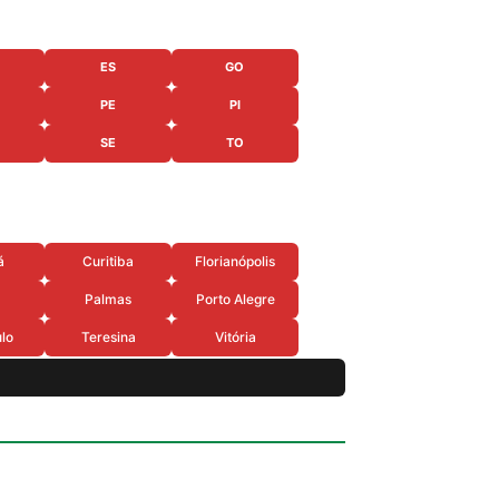
ES
GO
PE
PI
SE
TO
á
Curitiba
Florianópolis
Palmas
Porto Alegre
lo
Teresina
Vitória