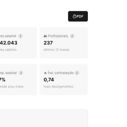
PDF
eto salarial
👥 Profissionais
i
i
 42.043
237
es salários
últimos 12 meses
mp. salarial
🔥 Índ. contratação
i
i
7%
0,74
ersão piso→teto
mais desligamentos