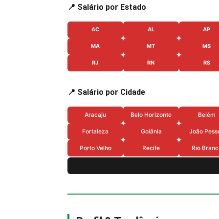
📍 Salário por Estado
AC
AL
AP
MA
MT
MS
RJ
RN
RS
📍 Salário por Cidade
Aracaju
Belo Horizonte
Belém
Fortaleza
Goiânia
João Pess
Porto Velho
Recife
Rio Branc