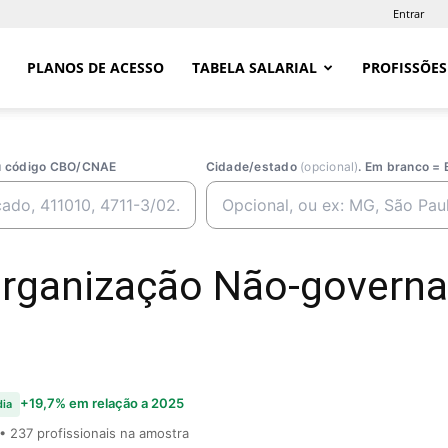
Entrar
PLANOS DE ACESSO
TABELA SALARIAL
PROFISSÕES
ou código CBO/CNAE
Cidade/estado
(opcional)
. Em branco = 
(organização Não-govern
+19,7% em relação a 2025
ia
• 237 profissionais na amostra