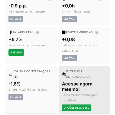
-0,9 p.p.
+0,0h
1,8% mulheres no trimestre
44h → 44h semanais
ESTÁVEL
ESTÁVEL
💰
🏢
SALÁRIO REAL
PORTE EMPRESAS
I
I
+6,7%
+0,08
variação da mediana salarial
índice de porte médio das
contratantes
SUBINDO
ESTÁVEL
VOLUME CONTRATAÇÕES
FILTRE POR
📈
📚
ESTADO/CIDADE
I
-1,6%
Acesse agora
mesmo!
21.098 → 20.759 admissões
Esses mesmos dados por
ESTÁVEL
localidade
OPÇÕES DE ACESSO