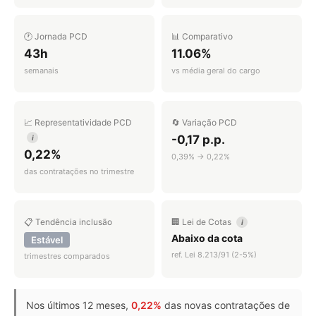
🕐 Jornada PCD
📊 Comparativo
43h
11.06%
semanais
vs média geral do cargo
📈 Representatividade PCD
🔄 Variação PCD
-0,17 p.p.
i
0,22%
0,39% → 0,22%
das contratações no trimestre
📋 Tendência inclusão
🏢 Lei de Cotas
i
Abaixo da cota
Estável
ref. Lei 8.213/91 (2-5%)
trimestres comparados
Nos últimos 12 meses,
0,22%
das novas contratações de