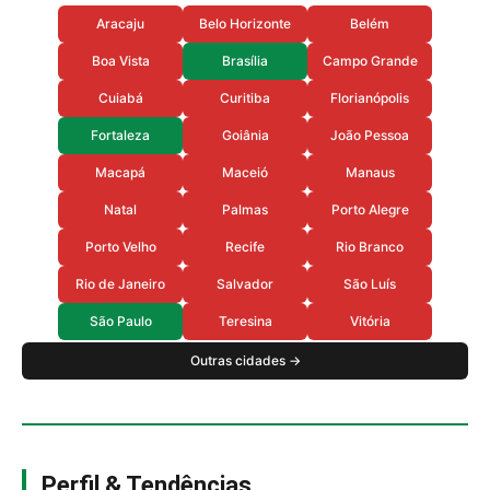
Aracaju
Belo Horizonte
Belém
Boa Vista
Brasília
Campo Grande
Cuiabá
Curitiba
Florianópolis
Fortaleza
Goiânia
João Pessoa
Macapá
Maceió
Manaus
Natal
Palmas
Porto Alegre
Porto Velho
Recife
Rio Branco
Rio de Janeiro
Salvador
São Luís
São Paulo
Teresina
Vitória
Outras cidades →
Perfil & Tendências