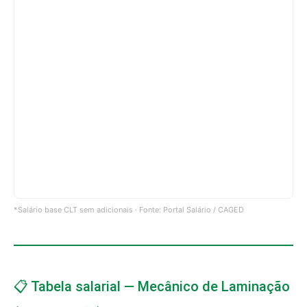
*Salário base CLT sem adicionais · Fonte: Portal Salário / CAGED
📋 Tabela salarial — Mecânico de Laminação