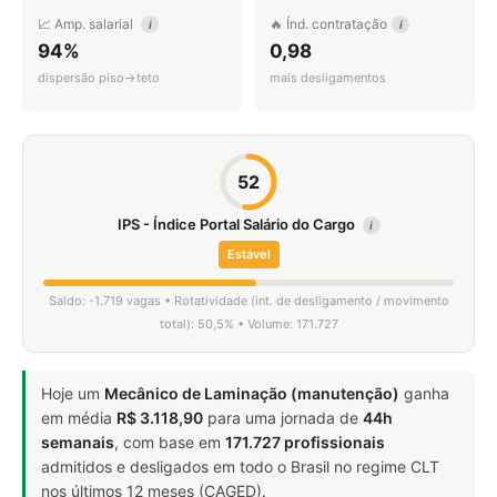
📈 Amp. salarial
🔥 Índ. contratação
i
i
94%
0,98
dispersão piso→teto
mais desligamentos
52
IPS - Índice Portal Salário do Cargo
i
Estável
Saldo: -1.719 vagas • Rotatividade (int. de desligamento / movimento
total): 50,5% • Volume: 171.727
Hoje um
Mecânico de Laminação (manutenção)
ganha
em média
R$ 3.118,90
para uma jornada de
44h
semanais
, com base em
171.727 profissionais
admitidos e desligados em todo o Brasil no regime CLT
nos últimos 12 meses (CAGED).