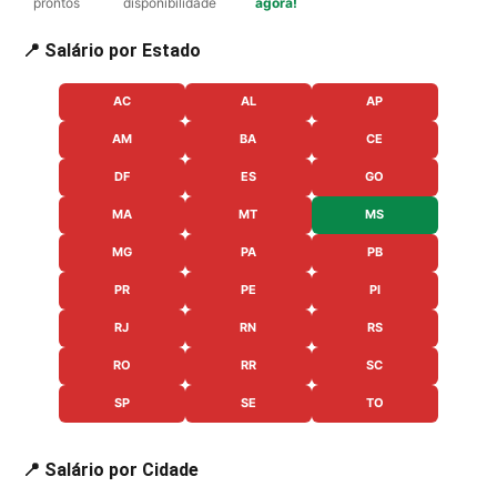
prontos
disponibilidade
agora!
📍 Salário por Estado
AC
AL
AP
AM
BA
CE
DF
ES
GO
MA
MT
MS
MG
PA
PB
PR
PE
PI
RJ
RN
RS
RO
RR
SC
SP
SE
TO
📍 Salário por Cidade