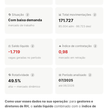
🔄 Situação
📊 Total movimentações
i
i
Com baixa demanda
171.727
mercado de trabalho
85.004 adm · 86.723 desl
⚖️ Saldo líquido
🔥 Índice de contratação
i
i
-1.719
0,98
vagas geradas no período
mercado em retração
🔁 Rotatividade
📅 Período analisado
i
i
07/2025
49.5%
até 06/2026
alta — mercado dinâmico
Como usar esses dados na sua operação:
para
gestores e
diretores de RH
, o
saldo líquido
combinado com o
índice de