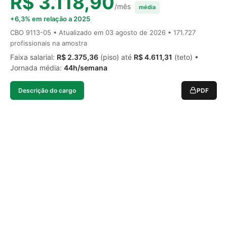
R$ 3.118,90
/mês
média
+6,3% em relação a 2025
CBO 9113-05 • Atualizado em
03 agosto de 2026
• 171.727
profissionais na amostra
Faixa salarial:
R$ 2.375,36
(piso) até
R$ 4.611,31
(teto) •
Jornada média:
44h/semana
Descrição do cargo
PDF