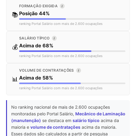
FORMAÇÃO EXIGIDA
I
Posição 44%
📚
ranking Portal Salário com mais de 2.600 ocupações
SALÁRIO TÍPICO
I
Acima de 68%
💰
ranking Portal Salário com mais de 2.600 ocupações
VOLUME DE CONTRATAÇÕES
I
Acima de 58%
📊
ranking Portal Salário com mais de 2.600 ocupações
No ranking nacional de mais de 2.600 ocupações
monitoradas pelo Portal Salário,
Mecânico de Laminação
(manutenção)
se destaca em
salário típico
acima da
maioria e
volume de contratações
acima da maioria.
Esses dados são calculados a partir de pesquisa