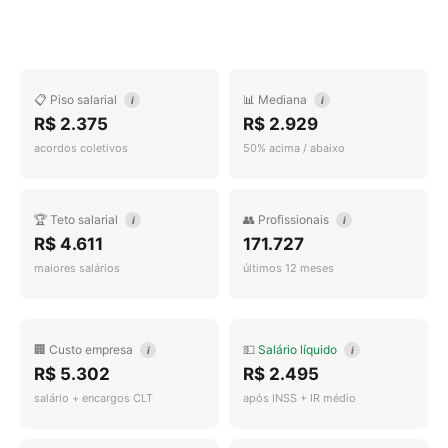
📋 Piso salarial
📊 Mediana
i
i
R$ 2.375
R$ 2.929
acordos coletivos
50% acima / abaixo
🏆 Teto salarial
👥 Profissionais
i
i
R$ 4.611
171.727
maiores salários
últimos 12 meses
🏢 Custo empresa
💵
Salário líquido
i
i
R$ 5.302
R$ 2.495
salário + encargos CLT
após INSS + IR médio