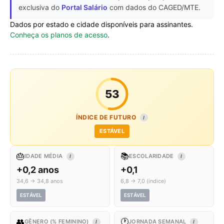
exclusiva do
Portal Salário
com dados do CAGED/MTE.
Dados por estado e cidade disponíveis para assinantes.
Conheça os planos de acesso
.
53
ÍNDICE DE FUTURO
I
ESTÁVEL
🎂
📚
IDADE MÉDIA
ESCOLARIDADE
I
I
+0,2 anos
+0,1
34,6 → 34,8 anos
6,8 → 7,0 (índice)
ESTÁVEL
ESTÁVEL
👥
🕐
GÊNERO (% FEMININO)
JORNADA SEMANAL
I
I