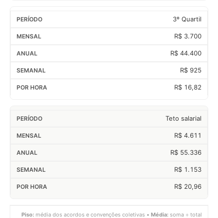
3º Quartil
R$ 3.700
R$ 44.400
R$ 925
R$ 16,82
Teto salarial
R$ 4.611
R$ 55.336
R$ 1.153
R$ 20,96
Piso:
média dos acordos e convenções coletivas •
Média:
soma ÷ total