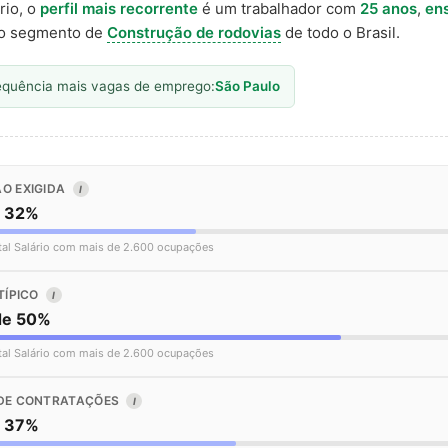
rio, o
perfil mais recorrente
é um trabalhador com
25 anos
,
en
o segmento de
Construção de rodovias
de todo o Brasil.
equência mais vagas de emprego:
São Paulo
O EXIGIDA
I
o 32%
tal Salário com mais de 2.600 ocupações
TÍPICO
I
de 50%
tal Salário com mais de 2.600 ocupações
DE CONTRATAÇÕES
I
o 37%