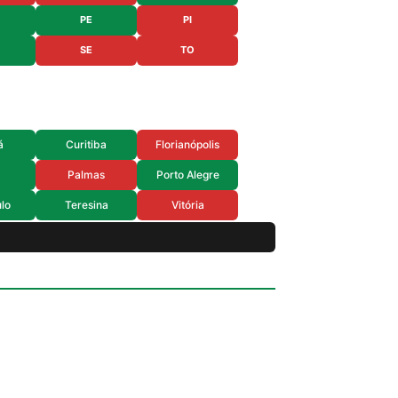
PE
PI
SE
TO
á
Curitiba
Florianópolis
Palmas
Porto Alegre
lo
Teresina
Vitória