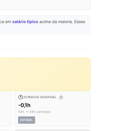
aca em
salário típico
acima da maioria. Esses
🕐
JORNADA SEMANAL
I
-0,1h
44h → 44h semanais
ESTÁVEL