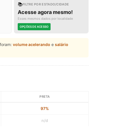
📚
FILTRE POR ESTADO/CIDADE
Acesse agora mesmo!
Esses mesmos dados por localidade
OPÇÕES DE ACESSO
foram:
volume acelerando
e
salário
PRETA
97%
n/d