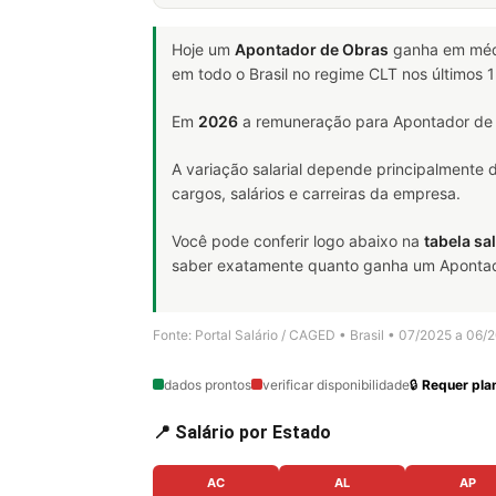
Hoje um
Apontador de Obras
ganha em mé
em todo o Brasil no regime CLT nos últimos
Em
2026
a remuneração para Apontador de 
A variação salarial depende principalmente
cargos, salários e carreiras da empresa.
Você pode conferir logo abaixo na
tabela sal
saber exatamente quanto ganha um Apontador
Fonte: Portal Salário / CAGED • Brasil • 07/2025 a 06/
dados prontos
verificar disponibilidade
🔒
Requer plan
📍 Salário por Estado
AC
AL
AP