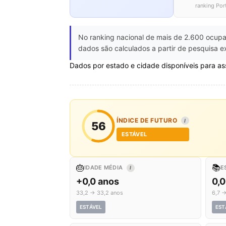
ranking Por
No ranking nacional de mais de 2.600 ocupa
dados são calculados a partir de pesquisa e
Dados por estado e cidade disponíveis para as
ÍNDICE DE FUTURO
I
56
ESTÁVEL
🎂
📚
IDADE MÉDIA
E
I
+0,0 anos
0,0
33,2 → 33,2 anos
6,7 →
ESTÁVEL
EST