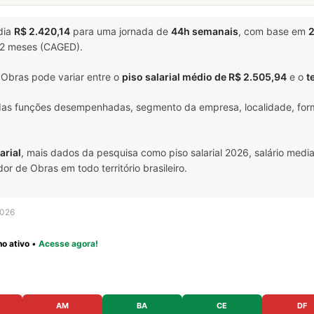
dia
R$ 2.420,14
para uma jornada de
44h semanais
, com base em
2
 12 meses (CAGED).
Obras pode variar entre o
piso salarial médio de R$ 2.505,94
e o
t
 das funções desempenhadas, segmento da empresa, localidade, form
arial
, mais dados da pesquisa como piso salarial 2026, salário media
 de Obras em todo território brasileiro.
2026
o ativo
•
Acesse agora!
AM
BA
CE
DF