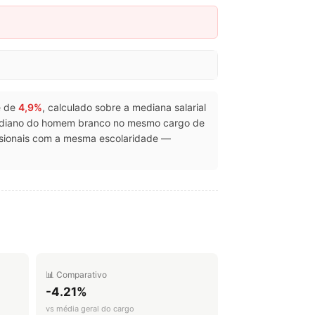
 é de
4,9%
, calculado sobre a mediana salarial
mediano do homem branco no mesmo cargo de
ssionais com a mesma escolaridade —
📊 Comparativo
-4.21%
vs média geral do cargo