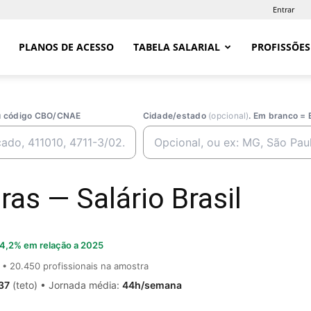
Entrar
PLANOS DE ACESSO
TABELA SALARIAL
PROFISSÕES
ou código CBO/CNAE
Cidade/estado
(opcional)
. Em branco = 
as — Salário Brasil
4,2% em relação a 2025
• 20.450 profissionais na amostra
37
(teto) • Jornada média:
44h/semana