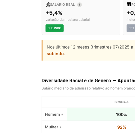
💰
🏢
SALÁRIO REAL
P
I
+5,4%
+0
variação da mediana salarial
índic
SUBINDO
EST
Nos últimos 12 meses (trimestres 07/2025 a 
subindo
.
Diversidade Racial e de Gênero — Apont
Salário mediano de admissão relativo ao homem branc
BRANCA
Homem ♂
100%
Mulher ♀
92%