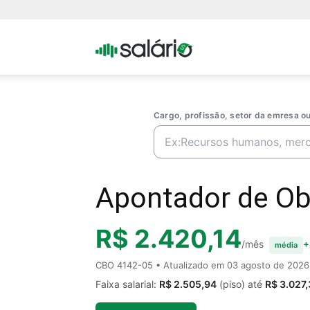
Portal
Salario
Cargo, profissão, setor da emresa 
Apontador de Obr
R$ 2.420,14
/mês
+
média
CBO 4142-05 • Atualizado em
03 agosto de 2026
Faixa salarial:
R$ 2.505,94
(piso) até
R$ 3.027,