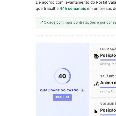
De acordo com levantamento do Portal Salá
que trabalha
44h semanais
em empresas d
Cidade com mais contratações e por cons
FORMAÇÃ
Posiçã
📚
ranking Por
40
SALÁRIO 
Acima 
💰
QUALIDADE DO CARGO
I
ranking Por
REGULAR
VOLUME 
Posiçã
📊