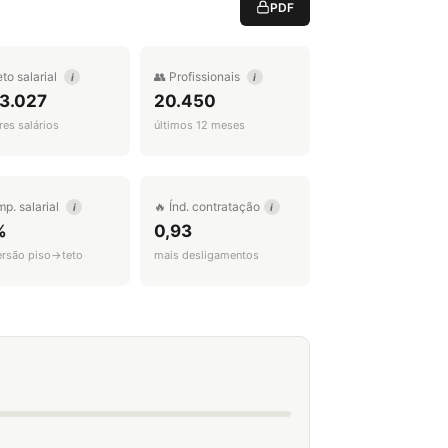
PDF
eto salarial
👥 Profissionais
i
i
 3.027
20.450
es salários
últimos 12 meses
mp. salarial
🔥 Índ. contratação
i
i
%
0,93
ersão piso→teto
mais desligamentos