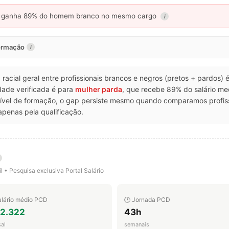
ganha 89% do homem branco no mesmo cargo
i
formação
i
p racial geral entre profissionais brancos e negros (pretos + pardos)
dade verificada é para
mulher parda
, que recebe 89% do salário 
ível de formação, o gap persiste mesmo quando comparamos profi
apenas pela qualificação.
l • Pesquisa exclusiva Portal Salário
alário médio PCD
🕐 Jornada PCD
 2.322
43h
al
semanais