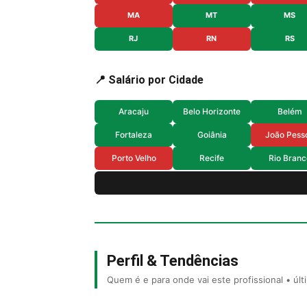
MA
MT
MS
RJ
RN
RS
📍 Salário por Cidade
Aracaju
Belo Horizonte
Belém
Fortaleza
Goiânia
João Pess
Porto Velho
Recife
Rio Branc
Perfil & Tendências
Quem é e para onde vai este profissional • úl