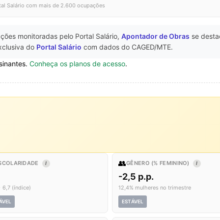
tal Salário com mais de 2.600 ocupações
ções monitoradas pelo Portal Salário,
Apontador de Obras
se dest
xclusiva do
Portal Salário
com dados do CAGED/MTE.
sinantes.
Conheça os planos de acesso
.
👥
SCOLARIDADE
GÊNERO (% FEMININO)
I
I
-2,5 p.p.
 6,7 (índice)
12,4% mulheres no trimestre
ÁVEL
ESTÁVEL