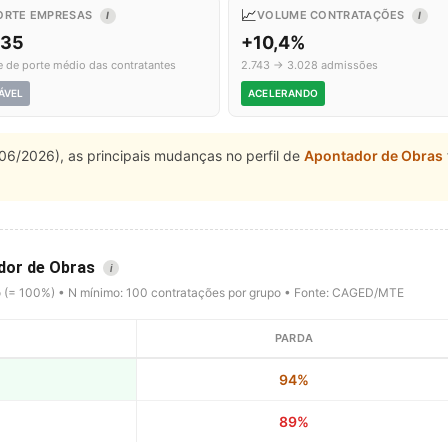
📈
ORTE EMPRESAS
VOLUME CONTRATAÇÕES
I
I
,35
+10,4%
e de porte médio das contratantes
2.743 → 3.028 admissões
ÁVEL
ACELERANDO
06/2026), as principais mudanças no perfil de
Apontador de Obras
ador de Obras
i
o (= 100%) • N mínimo: 100 contratações por grupo • Fonte: CAGED/MTE
PARDA
94%
89%