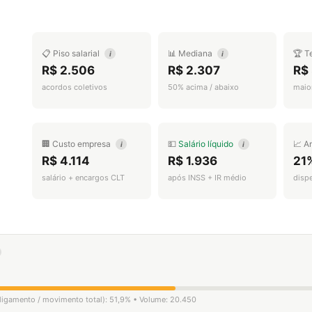
📋 Piso salarial
📊 Mediana
🏆 T
i
i
R$ 2.506
R$ 2.307
R$
acordos coletivos
50% acima / abaixo
maior
🏢 Custo empresa
💵
Salário líquido
📈 A
i
i
R$ 4.114
R$ 1.936
21
salário + encargos CLT
após INSS + IR médio
disp
sligamento / movimento total): 51,9% • Volume: 20.450