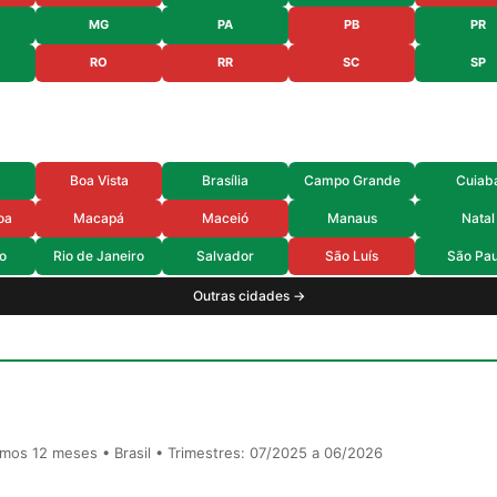
MG
PA
PB
PR
RO
RR
SC
SP
Boa Vista
Brasília
Campo Grande
Cuiab
oa
Macapá
Maceió
Manaus
Natal
o
Rio de Janeiro
Salvador
São Luís
São Pau
Outras cidades →
timos 12 meses • Brasil • Trimestres: 07/2025 a 06/2026