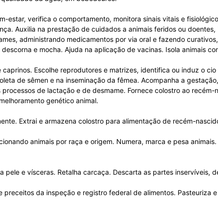
-estar, verifica o comportamento, monitora sinais vitais e fisiológi
nça. Auxilia na prestação de cuidados a animais feridos ou doentes,
ames, administrando medicamentos por via oral e fazendo curativos, 
, descorna e mocha. Ajuda na aplicação de vacinas. Isola animais 
e caprinos. Escolhe reprodutores e matrizes, identifica ou induz o c
na coleta de sêmen e na inseminação da fêmea. Acompanha a gestação,
s processos de lactação e de desmame. Fornece colostro ao recém-na
 melhoramento genético animal.
te. Extrai e armazena colostro para alimentação de recém-nascidos.
cionando animais por raça e origem. Numera, marca e pesa animais. 
a pele e vísceras. Retalha carcaça. Descarta as partes inservíveis,
 preceitos da inspeção e registro federal de alimentos. Pasteuriza 