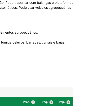
são. Pode trabalhar com balanças e plataformas
utomáticos. Pode usar veículos agropecuários
plementos agropecuários.
fumiga celeiros, barracas, currais e baias.
Prof.
Freq.
Imp.
i
i
i