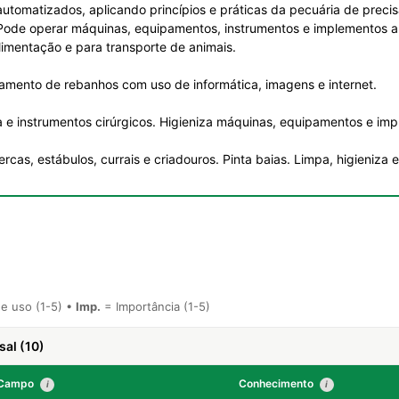
tomatizados, aplicando princípios e práticas da pecuária de preci
Pode operar máquinas, equipamentos, instrumentos e implementos a
limentação e para transporte de animais.
eamento de rebanhos com uso de informática, imagens e internet.
 e instrumentos cirúrgicos. Higieniza máquinas, equipamentos e im
cas, estábulos, currais e criadouros. Pinta baias. Limpa, higieniza e 
e uso (1-5) •
Imp.
= Importância (1-5)
sal (10)
Campo
Conhecimento
i
i