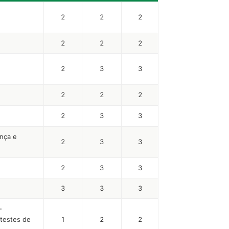
2
2
2
2
2
2
2
3
3
2
2
2
2
3
3
nça e
2
3
3
2
3
3
3
3
3
-
 testes de
1
2
2