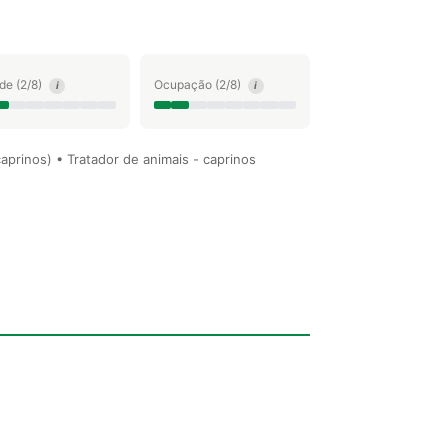
ude (2/8)
Ocupação (2/8)
i
i
caprinos) • Tratador de animais - caprinos