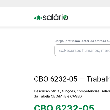
Portal
Salario
Cargo, profissão, setor da emresa 
CBO 6232-05 — Trabalh
Descrição oficial, funções, competências, salá
da Tabela CBO/MTE e CAGED.
CBO 6232-05