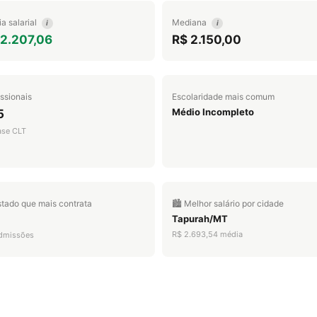
a salarial
Mediana
i
i
 2.207,06
R$ 2.150,00
issionais
Escolaridade mais comum
Médio Incompleto
5
ase CLT
stado que mais contrata
🏙️ Melhor salário por cidade
Tapurah/MT
R$ 2.693,54 média
dmissões