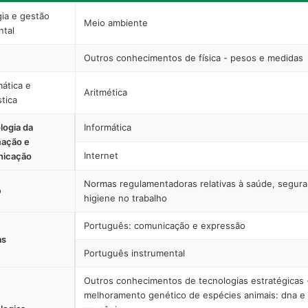
gia e gestão
Meio ambiente
ntal
Outros conhecimentos de física - pesos e medidas
ática e
Aritmética
stica
logia da
Informática
mação e
Internet
icação
Normas regulamentadoras relativas à saúde, segura
o
higiene no trabalho
Português: comunicação e expressão
as
Português instrumental
Outros conhecimentos de tecnologias estratégicas 
melhoramento genético de espécies animais: dna e