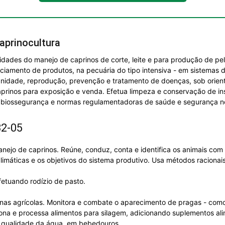
aprinocultura
idades do manejo de caprinos de corte, leite e para produção de pel
iamento de produtos, na pecuária do tipo intensiva - em sistemas d
nidade, reprodução, prevenção e tratamento de doenças, sob orienta
caprinos para exposição e venda. Efetua limpeza e conservação de 
 biossegurança e normas regulamentadoras de saúde e segurança no
32-05
nejo de caprinos. Reúne, conduz, conta e identifica os animais com 
limáticas e os objetivos do sistema produtivo. Usa métodos racionai
fetuando rodízio de pasto.
nas agrícolas. Monitora e combate o aparecimento de pragas - como 
ciona e processa alimentos para silagem, adicionando suplementos al
a qualidade da água, em bebedouros.