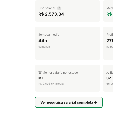
Piso salarial
Médi
i
R$ 2.573,34
R$
Jornada média
Prof
44h
27
semanais
na b
🏆 Melhor salário por estado
📥 E
MT
SP
R$ 2.693,54 média
65 a
Ver pesquisa salarial completa →