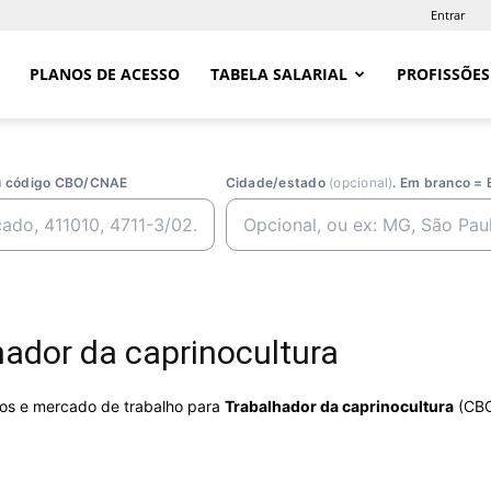
Entrar
PLANOS DE ACESSO
TABELA SALARIAL
PROFISSÕES
ou código CBO/CNAE
Cidade/estado
(opcional)
. Em branco = 
ador da caprinocultura
rios e mercado de trabalho para
Trabalhador da caprinocultura
(CBO