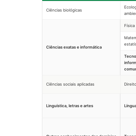
Ecolo
Ciências biológicas
ambie
Física
Matem
estatí
Ciências exatas e informática
Tecno
infor
comun
Ciências sociais aplicadas
Direit
Linguística, letras e artes
Língu